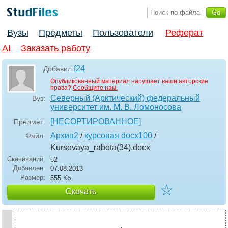
Вузы
Предметы
Пользователи
Реферат
AI
Заказать работу
f24
Добавил:
Опубликованный материал нарушает ваши авторские
права?
Сообщите нам.
Северный (Арктический) федеральный
Вуз:
университет им. М. В. Ломоносова
[НЕСОРТИРОВАННОЕ]
Предмет:
Архив2
/
курсовая docx100
/
Файл:
Kursovaya_rabota(34)
.docx
Скачиваний:
52
Добавлен:
07.08.2013
Размер:
555 Кб
☆
Скачать