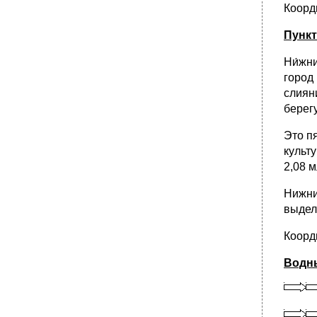
Коорди
Пункт
Ни́жн
город
слиян
берегу
Это п
культ
2,08 
Нижни
выдел
Коорди
Водны