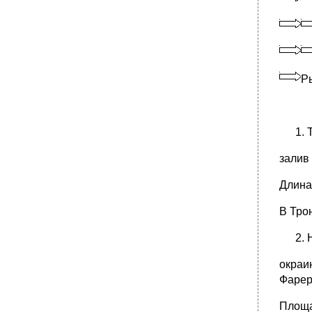
Ры
залив
Длина 
В Тро
окраи
Фарер
Площа