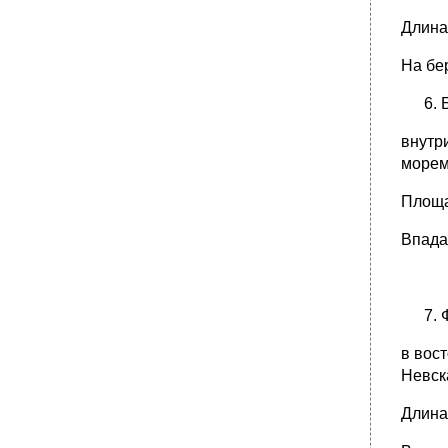
Длина 
На бер
внутр
морем
Площа
Впада
в вос
Невск
Длина 