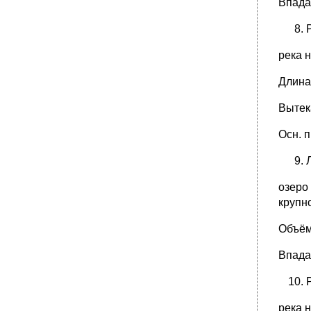
Впада
река 
Длина 
Вытек
Осн. п
озеро
крупн
Объём 
Впадаю
река н