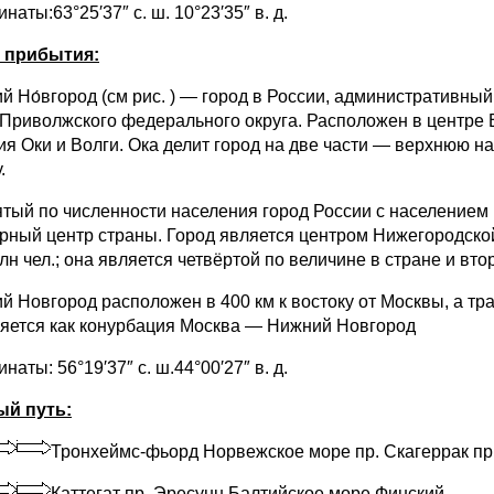
наты:63°25′37″ с. ш. 10°23′35″ в. д.
 прибытия:
ий Но́вгород (см рис. ) — город в России, административны
 Приволжского федерального округа. Расположен в центре
ия Оки и Волги. Ока делит город на две части — верхнюю н
.
ятый по численности населения город России с населением 
урный центр страны. Город является центром Нижегородско
млн чел.; она является четвёртой по величине в стране и в
й Новгород расположен в 400 км к востоку от Москвы, а т
яется как конурбация Москва — Нижний Новгород
наты: 56°19′37″ с. ш.44°00′27″ в. д.
й путь:
Тронхеймс-фьорд Норвежское море пр. Скагеррак пр
Каттегат пр. Эресунн Балтийское море Финский