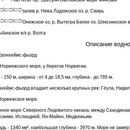
залив р. Нева Ладожское оз. р. Свирь
Онежское оз. р. Вытегра Белое оз. Шекснинское в
бинское в/х р. Волга
Описание водног
Тронхеймс-фьорд
 Норвежского моря, у берегов Норвегии.
- 150 м, ширина - от 4 до 18,5 км, глубина - до 785 м.
нхеймс-фьорд впадает несколько крупных рек: Гёула, Ниде
Норвежское море.
нное море Северного Ледовитого океана, между Скандинав
скими, Исландией, Ян-Майен, Медвежьим.
дь - 1340 км², наибольшая глубина - 3970 м. Море не замер