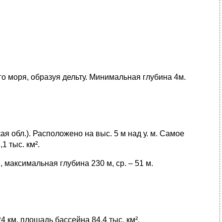
го моря, образуя дельту. Минимальная глубина 4м.
я обл.). Расположено на выс. 5 м над у. м. Самое
1 тыс. км².
 максимальная глубина 230 м, ср. – 51 м.
4 км, площадь бассейна 84,4 тыс. км².