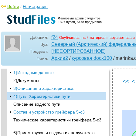
Войти
/
Регистрация
Файловый архив студентов.
1327 вузов, 5478 предметов.
f24
Добавил:
Опубликованный материал нарушает ваши 
Северный (Арктический) федеральны
Вуз:
[НЕСОРТИРОВАННОЕ]
Предмет:
Архив2
/
курсовая docx100
/ marinka
.
Файл:
•
1)Исходные данные
2)Документы.
<<
<
•
3)Описания и характеристики.
•
4)Путь. Характеристики пути.
Описание водного пути:
•
Состав и устройство грейфера 5-с3
Технические характеристики грейфера 5-с3
:
6)Прием грузов и выдача их получателю.