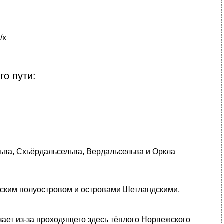
/х
о пути:
льва, Схьёрдальсельва, Вердальсельва и Оркла
ским полуостровом и островами Шетландскими,
зает из-за проходящего здесь тёплого Норвежского