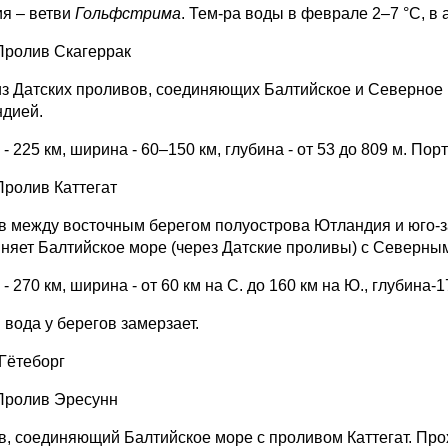
ия – ветви
Гольфстрима
. Тем-ра воды в феврале 2–7 °C, в 
Пролив Скагеррак
из Датских проливов, соединяющих Балтийское и Северное
дией.
- 225 км, ширина - 60–150 км, глубина - от 53 до 809 м. По
Пролив Каттегат
в между восточным берегом полуострова Ютландия и юго-з
няет Балтийское море (через Датские проливы) с Северным
- 270 км, ширина - от 60 км на С. до 160 км на Ю., глубина-1
 вода у берегов замерзает.
:Гётеборг
Пролив Эресунн
в, соединяющий Балтийское море с проливом Каттегат. Про