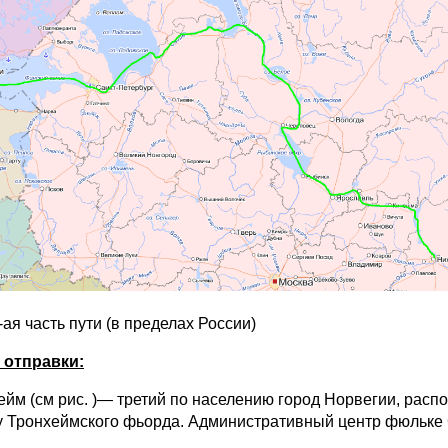
-ая часть пути (в пределах России)
 отправки:
хейм (см рис. )— третий по населению город Норвегии, расп
у Тронхеймского фьорда. Административный центр фюльке 