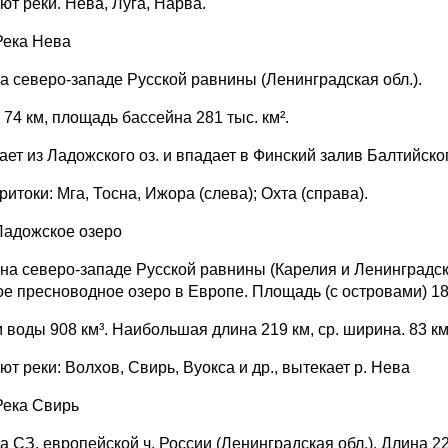
ют реки. Нева, Луга, Нарва.
Река Нева
на северо-западе Русской равнины (Ленинградская обл.).
74 км, площадь бассейна 281 тыс. км².
ает из Ладожского оз. и впадает в Финский залив Балтийско
ритоки: Мга, Тосна, Ижора (слева); Охта (справа).
Ладожское озеро
 на северо-западе Русской равнины (Карелия и Ленинградска
ое пресноводное озеро в Европе. Площадь (с островами) 18,
воды 908 км³. Наибольшая длина 219 км, ср. ширина. 83 км,
т реки: Волхов, Свирь, Вуокса и др., вытекает р. Нева
Река Свирь
а СЗ. европейской ч. России (Ленинградская обл.). Длина 22