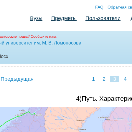
FAQ
Обратная св
Вузы
Предметы
Пользователи
авторские права?
Сообщите нам.
й университет им. М. В. Ломоносова
docx
 Предыдущая
1
2
3
4
4)Путь. Характери