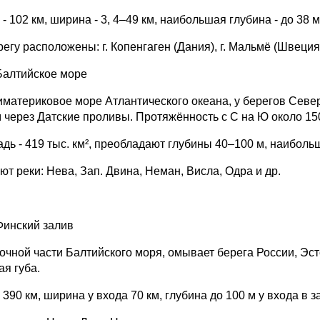
- 102 км, ширина - 3, 4–49 км, наибольшая глубина - до 38 
егу расположены: г. Копенгаген (Дания), г. Мальмё (Швеция
Балтийское море
иматериковое море Атлантического океана, у берегов Сев
 через Датские проливы. Протяжённость с С на Ю около 1500
дь - 419 тыс. км², преобладают глубины 40–100 м, наиболь
ют реки: Нева, Зап. Двина, Неман, Висла, Одра и др.
Финский залив
точной части Балтийского моря, омывает берега России, Эст
ая губа.
390 км, ширина у входа 70 км, глубина до 100 м у входа в з