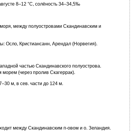
августе 8–12 °C, солёность 34–34,5‰
 моря, между полуостровами Скандинавским и
рты: Осло, Кристиансанн, Арендал (Норвегия).
ападной частью Скандинавского полуострова.
 морем (через пролив Скагеррак).
7–30 м, в сев. части до 124 м.
ходит между Скандинавским п-овом и о. Зеландия.