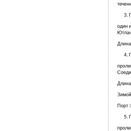
течен
один 
Ютлан
Длина 
проли
Соеди
Длина 
Зимой
Порт 
проли