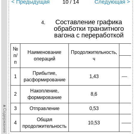
< Предыдущая
10 / 14
Следующая >
Составление графика
обработки транзитного
вагона с переработкой
№
Наименование
Продолжительность,
п/
операций
ч
п
Прибытие,
1
1,43
расформирование
Накопление,
2
8,6
формирование
►Содержание►
3
Отправление
0,53
Общая
4
10,53
продолжительность