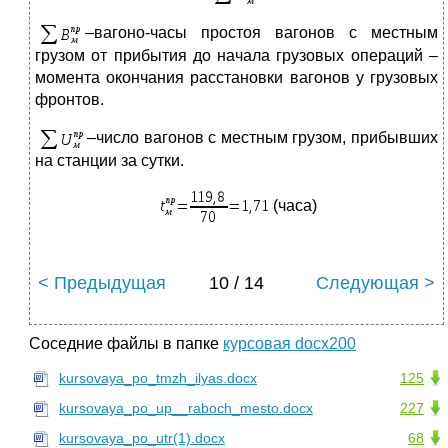
–вагоно-часы простоя вагонов с местным
грузом от прибытия до начала грузовых операций –
момента окончания расстановки вагонов у грузовых
фронтов.
–число вагонов с местным грузом, прибывших
на станции за сутки.
(часа)
< Предыдущая
10 / 14
Следующая >
Соседние файлы в папке
курсовая docx200
kursovaya_po_tmzh_ilyas.docx
125
kursovaya_po_up__raboch_mesto.docx
227
kursovaya_po_utr(1).docx
68