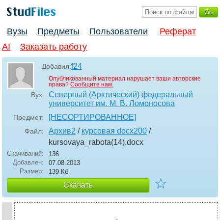
Вузы
Предметы
Пользователи
Реферат
AI
Заказать работу
f24
Добавил:
Опубликованный материал нарушает ваши авторские
права?
Сообщите нам.
Северный (Арктический) федеральный
Вуз:
университет им. М. В. Ломоносова
[НЕСОРТИРОВАННОЕ]
Предмет:
Архив2
/
курсовая docx200
/
Файл:
kursovaya_rabota(14)
.docx
Скачиваний:
136
Добавлен:
07.08.2013
Размер:
139 Кб
☆
Скачать