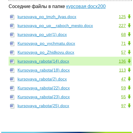
Соседние файлы в папке
курсовая docx200
kursovaya_po_tmzh_ilyas.docx
125
kursovaya_po_up__raboch_mesto.docx
227
kursovaya_po_utr(1).docx
68
Kursovaya_po_vychmatu.docx
71
Kursovaya_po_Zhidkovu.docx
57
kursovaya_rabota(14).docx
136
Kursovaya_rabota(18).docx
113
kursovaya_rabota(2).docx
47
Kursovaya_rabota(22).docx
59
Kursovaya_rabota(23).docx
55
kursovaya_rabota(25).docx
97