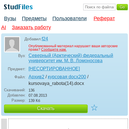
Вузы
Предметы
Пользователи
Реферат
AI
Заказать работу
f24
Добавил:
Опубликованный материал нарушает ваши авторские
права?
Сообщите нам.
Северный (Арктический) федеральный
Вуз:
университет им. М. В. Ломоносова
[НЕСОРТИРОВАННОЕ]
Предмет:
Архив2
/
курсовая docx200
/
Файл:
kursovaya_rabota(14)
.docx
Скачиваний:
136
Добавлен:
07.08.2013
Размер:
139 Кб
☆
Скачать