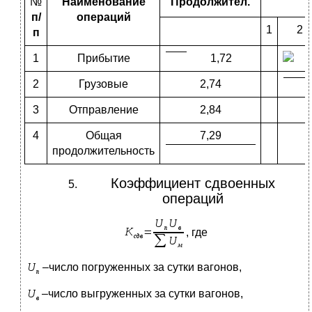
№
Наименование
Продолжител.
п/
операций
1
2
п
1
Прибытие
1,72
2
Грузовые
2,74
3
Отправление
2,84
4
Общая
7,29
продолжительность
Коэффициент сдвоенных
операций
, где
–число погруженных за сутки вагонов,
–число выгруженных за сутки вагонов,