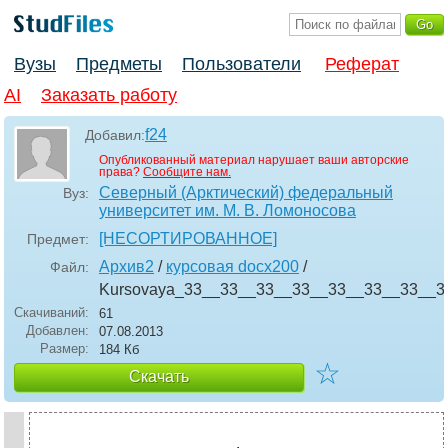
Вузы
Предметы
Пользователи
Реферат
AI
Заказать работу
f24
Добавил:
Опубликованный материал нарушает ваши авторские
права?
Сообщите нам.
Северный (Арктический) федеральный
Вуз:
университет им. М. В. Ломоносова
[НЕСОРТИРОВАННОЕ]
Предмет:
Архив2
/
курсовая docx200
/
Файл:
Kursovaya_33__33__33__33__33__33__33__3
Скачиваний:
61
Добавлен:
07.08.2013
Размер:
184 Кб
☆
Скачать