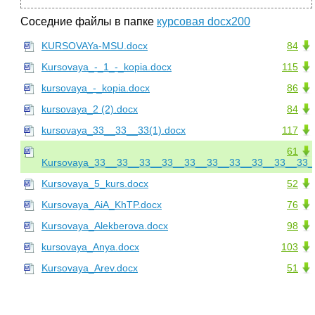
Соседние файлы в папке
курсовая docx200
KURSOVAYa-MSU.docx
84
Kursovaya_-_1_-_kopia.docx
115
kursovaya_-_kopia.docx
86
kursovaya_2 (2).docx
84
kursovaya_33__33__33(1).docx
117
61
Kursovaya_33__33__33__33__33__33__33__33__33__33_
Kursovaya_5_kurs.docx
52
Kursovaya_AiA_KhTP.docx
76
Kursovaya_Alekberova.docx
98
kursovaya_Anya.docx
103
Kursovaya_Arev.docx
51