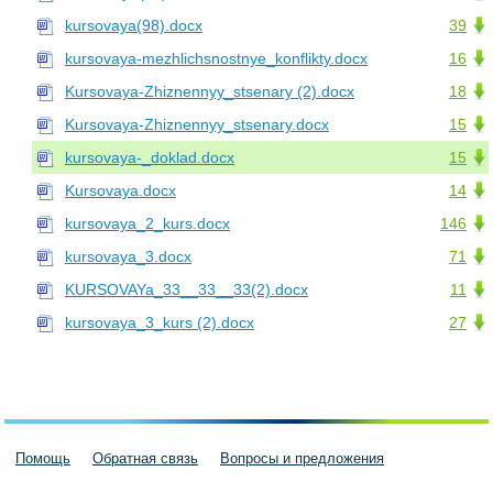
kursovaya(98).docx
39
kursovaya-mezhlichsnostnye_konflikty.docx
16
Kursovaya-Zhiznennyy_stsenary (2).docx
18
Kursovaya-Zhiznennyy_stsenary.docx
15
kursovaya-_doklad.docx
15
Kursovaya.docx
14
kursovaya_2_kurs.docx
146
kursovaya_3.docx
71
KURSOVAYa_33__33__33(2).docx
11
kursovaya_3_kurs (2).docx
27
Помощь
Обратная связь
Вопросы и предложения