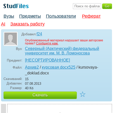
Вузы
Предметы
Пользователи
Реферат
AI
Заказать работу
f24
Добавил:
Опубликованный материал нарушает ваши авторские
права?
Сообщите нам.
Северный (Арктический) федеральный
Вуз:
университет им. М. В. Ломоносова
[НЕСОРТИРОВАННОЕ]
Предмет:
Архив2
/
курсовая docx525
/ kursovaya-
Файл:
_doklad
.docx
Скачиваний:
15
Добавлен:
07.08.2013
Размер:
40 Кб
☆
Скачать