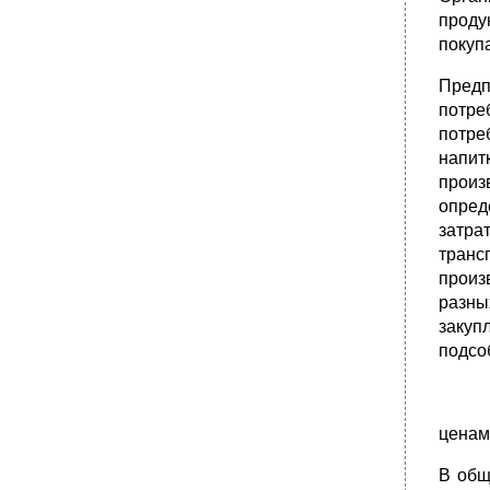
проду
покуп
Предп
потре
потре
напит
произ
опред
затра
транс
произ
разны
закуп
подсо
ценам
В общ