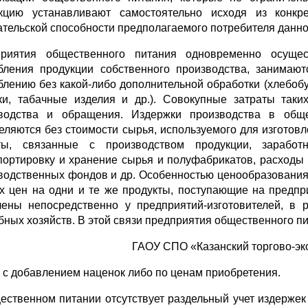
кцию устанавливают самостоятельно исходя из конкре
ательской способности предполагаемого потребителя данной
риятия общественного питания одновременно осущес
бления продукции собственного производства, занимают
блению без какой-либо дополнительной обработки (хлебоб
ки, табачные изделия и др.). Совокупные затраты так
водства и обращения. Издержки производства в общ
еляются без стоимости сырья, используемого для изготов
ты, связанные с производством продукции, заработ
портировку и хранение сырья и полуфабрикатов, расходы
водственных фондов и др. Особенностью ценообразования
х цен на одни и те же продукты, поступающие на предпр
лены непосредственно у предприятий-изготовителей, в р
бных хозяйств. В этой связи предприятия общественного п
ГАОУ СПО «Казанский торгово-эк
 с добавлением наценок либо по ценам приобретения.
ественном питании отсутствует раздельный учет издержек