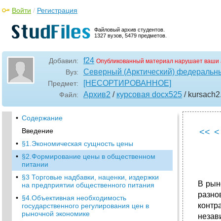
Войти
/
Регистрация
Файловый архив студентов.
1327 вузов, 5479 предметов.
f24
Добавил:
Опубликованный материал нарушает ваши 
Северный (Арктический) федеральны
Вуз:
[НЕСОРТИРОВАННОЕ]
Предмет:
Архив2
/
курсовая docx525
/ kursach2
Файл:
•
Содержание
Введение
<<
<
•
§1.Экономическая сущность цены
•
§2.Формирование цены в общественном
питании
•
§3 Торговые надбавки, наценки, издержки
В рын
на предприятии общественного питания
разно
•
§4.Объективная необходимость
контр
государственного регулирования цен в
рыночной экономике
незав