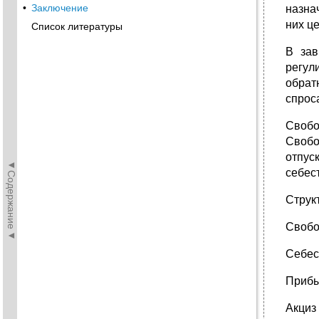
•
Заключение
назна
них ц
Список литературы
В зав
регул
обрат
спрос
Свобо
Свобо
отпус
◄Содержание◄
себес
Струк
Свобо
Себес
Приб
Акциз