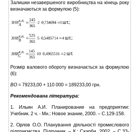
Залишки незавершеного виробництва на кінець року
визначаються за формулою (5):
шт.;
шт.;
шт.
Розмір валового обороту визначається за формулою
(6):
ВО
= 79233,00 + 110 000 = 189233,00 грн.
Рекомендована література:
1. Ильин А.И. Планирование на предприятии:
Учебник. 2 ч. - Мн.: Новое знание, 2000. – С.129-158.
2. Орлов О.О. Планування діяльності промислового
підприємства. Підручник. – К.: Скарби, 2002. – С.33-