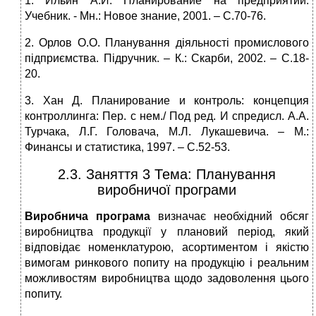
1. Ильин А.И. Планирование на предприятии:
Учебник. - Мн.: Новое знание, 2001. – С.70-76.
2. Орлов О.О. Планування діяльності промислового
підприємства. Підручник. – К.: Скарби, 2002. – С.18-
20.
3. Хан Д. Планирование и контроль: концепция
контроллинга: Пер. с нем./ Под ред. И спредисл. А.А.
Турчака, Л.Г. Головача, М.Л. Лукашевича. – М.:
Финансы и статистика, 1997. – С.52-53.
2.3. Заняття 3 Тема: Планування
виробничої програми
Виробнича програма
визначає необхідний обсяг
виробництва продукції у плановий період, який
відповідає номенклатурою, асортиментом і якістю
вимогам ринкового попиту на продукцію і реальним
можливостям виробництва щодо задоволення цього
попиту.