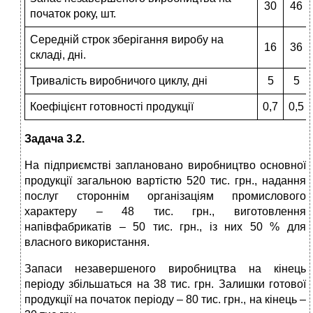
30
46
початок року, шт.
Середній строк зберігання виробу на
16
36
складі, дні.
Тривалість виробничого циклу, дні
5
5
Коефіцієнт готовності продукції
0,7
0,5
Задача 3.2.
На підприємстві заплановано виробництво основної
продукції загальною вартістю 520 тис. грн., надання
послуг стороннім організаціям промислового
характеру – 48 тис. грн., виготовлення
напівфабрикатів – 50 тис. грн., із них 50 % для
власного використання.
Запаси незавершеного виробництва на кінець
періоду збільшаться на 38 тис. грн. Залишки готової
продукції на початок періоду – 80 тис. грн., на кінець –