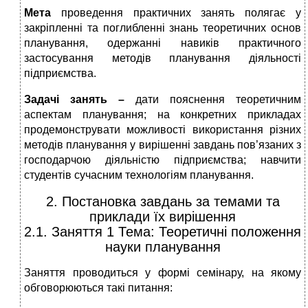
Мета
проведення практичних занять полягає у
закріпленні та поглибленні знань теоретичних основ
планування, одержанні навиків практичного
застосування методів планування діяльності
підприємства.
Задачі занять –
дати пояснення теоретичним
аспектам планування; на конкретних прикладах
продемонструвати можливості використання різних
методів планування у вирішенні завдань пов’язаних з
господарчою діяльністю підприємства; навчити
студентів сучасним технологіям планування.
2. Постановка завдань за темами та
приклади їх вирішення
2.1. Заняття 1 Тема: Теоретичні положення
науки планування
Заняття проводиться у формі семінару, на якому
обговорюються такі питання: