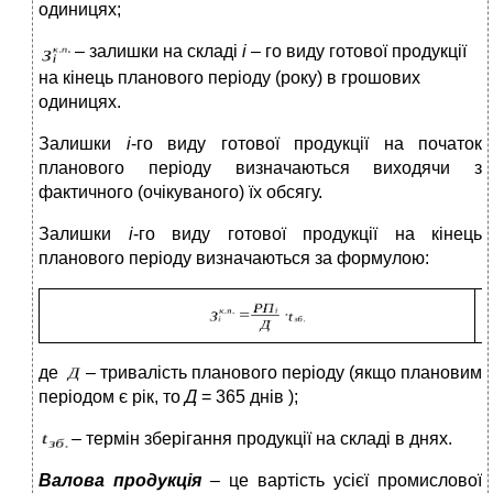
одиницях;
– залишки на складі
i
– го виду готової продукції
на кінець планового періоду (року) в грошових
одиницях.
Залишки
i
-го виду готової продукції на початок
планового періоду визначаються виходячи з
фактичного (очікуваного) їх обсягу.
Залишки
i
-го виду готової продукції на кінець
планового періоду визначаються за формулою:
(
де
– тривалість планового періоду (якщо плановим
періодом є рік, то
Д
= 365 днів );
– термін зберігання продукції на складі в днях.
Валова продукція
– це вартість усієї промислової