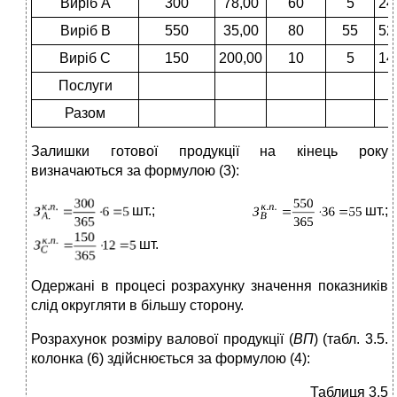
Виріб А
300
78,00
60
5
24
Виріб В
550
35,00
80
55
52
Виріб С
150
200,00
10
5
14
Послуги
Разом
Залишки готової продукції на кінець року
визначаються за формулою (3):
шт.;
шт.;
шт.
Одержані в процесі розрахунку значення показників
слід округляти в більшу сторону.
Розрахунок розміру валової продукції (
ВП
) (табл. 3.5.
колонка (6) здійснюється за формулою (4):
Таблиця 3.5