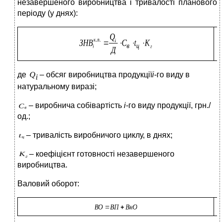
незавершеного виробництва і тривалості планового
періоду (у днях):
(
де
– обсяг виробництва продукції
і
-го виду в
натуральному виразі;
– виробнича собівартість
і
-го виду продукції, грн./
од.;
– тривалість виробничого циклу, в днях;
– коефіцієнт готовності незавершеного
виробництва.
Валовий оборот:
(