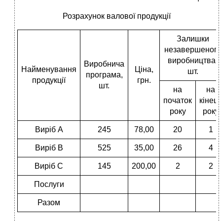
Розрахунок валової продукції
Залишки
незавершеног
виробництва,
Виробнича
Найменування
Ціна,
шт.
програма,
продукції
грн.
шт.
на
на
початок
кінец
року
року
Виріб А
245
78,00
20
1
Виріб В
525
35,00
26
4
Виріб С
145
200,00
2
2
Послуги
Разом