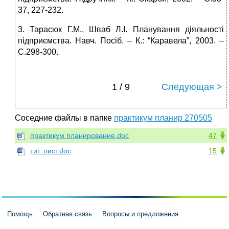
37, 227-232.
3. Тарасюк Г.М., Шваб Л.І. Планування діяльності
підприємства. Навч. Посіб. – К.: “Каравела”, 2003. –
С.298-300.
1 / 9
Следующая >
Соседние файлы в папке
практикум планир 270505
практикум планирование.doc
47
тит. лист.doc
15
Помощь
Обратная связь
Вопросы и предложения