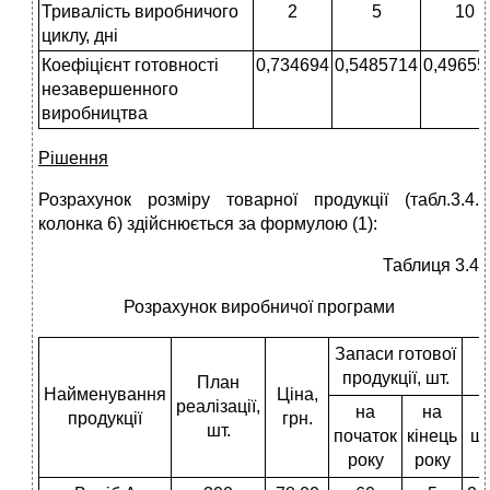
Тривалість виробничого
2
5
10
циклу, дні
Коефіцієнт готовності
0,734694
0,5485714
0,49655
незавершенного
виробництва
Рішення
Розрахунок розміру товарної продукції (табл.3.4.
колонка 6) здійснюється за формулою (1):
Таблиця 3.4
Розрахунок виробничої програми
Запаси готової
В
продукції, шт.
План
Найменування
Ціна,
реалізації,
на
на
продукції
грн.
шт.
початок
кінець
шт
року
року