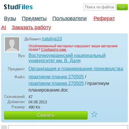
Вузы
Предметы
Пользователи
Реферат
AI
Заказать работу
natalya10
Добавил:
Опубликованный материал нарушает ваши авторские
права?
Сообщите нам.
Восточноукраинский национальный
Вуз:
университет им. В. Даля
Организация и планирование производства
Предмет:
практикум планир 270505
/
Файл:
практикум планир 270505
/ практикум
планирование
.doc
Скачиваний:
47
Добавлен:
04.08.2013
Размер:
490 Кб
☆
Скачать