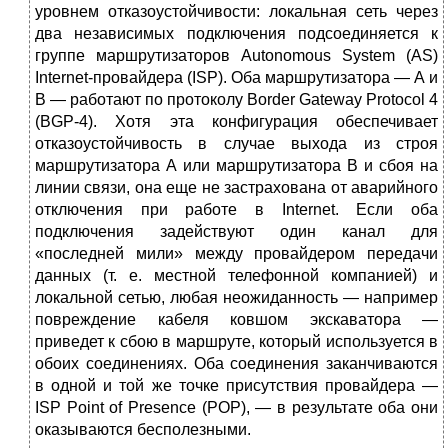
уровнем отказоустойчивости: локальная сеть через
два независимых подключения подсоединяется к
группе маршрутизаторов Autonomous System (AS)
Internet-провайдера (ISP). Оба маршрутизатора — А и
В — работают по протоколу Border Gateway Protocol 4
(BGP-4). Хотя эта конфигурация обеспечивает
отказоустойчивость в случае выхода из строя
маршрутизатора А или маршрутизатора В и сбоя на
линии связи, она еще не застрахована от аварийного
отключения при работе в Internet. Если оба
подключения задействуют один канал для
«последней мили» между провайдером передачи
данных (т. е. местной телефонной компанией) и
локальной сетью, любая неожиданность — например
повреждение кабеля ковшом экскаватора —
приведет к сбою в маршруте, который используется в
обоих соединениях. Оба соединения заканчиваются
в одной и той же точке присутствия провайдера —
ISP Point of Presence (POP), — в результате оба они
оказываются бесполезными.