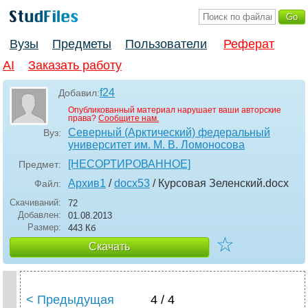
Вузы
Предметы
Пользователи
Реферат
AI
Заказать работу
f24
Добавил:
Опубликованный материал нарушает ваши авторские
права?
Сообщите нам.
Северный (Арктический) федеральный
Вуз:
университет им. М. В. Ломоносова
[НЕСОРТИРОВАННОЕ]
Предмет:
Архив1
/
docx53
/ Курсовая Зеленский
.docx
Файл:
Скачиваний:
72
Добавлен:
01.08.2013
Размер:
443 Кб
☆
Скачать
< Предыдущая
4 / 4