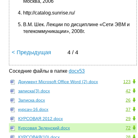
Москва, 2006
http://catalog.sunrise.ru/
В.М. Шек. Лекции по дисциплине «Сети ЭВМ и
телекоммуникации», 2008г.
< Предыдущая
4 / 4
Соседние файлы в папке
docx53
Документ Microsoft Office Word (2).docx
123
записка(3).docx
42
Записка.docx
26
курсач-16.docx
37
КУРСОВАЯ 2012.docx
29
Курсовая Зеленский.docx
72
КУРСОВАЯ(10).docx
28