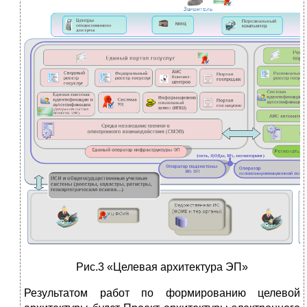
Рис.3 «Целевая архитектура ЭП»
Результатом работ по формированию целевой