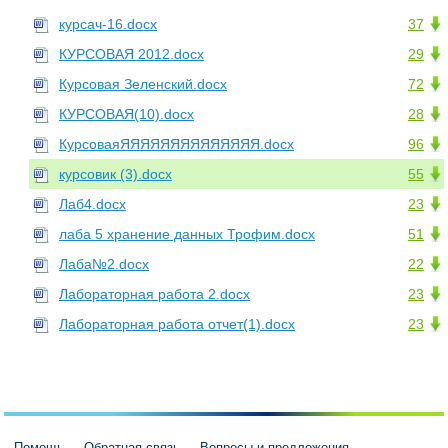
курсач-16.docx
37
КУРСОВАЯ 2012.docx
29
Курсовая Зеленский.docx
72
КУРСОВАЯ(10).docx
28
КурсоваяЯЯЯЯЯЯЯЯЯЯЯЯЯЯ.docx
96
курсовик (3).docx
55
Лаб4.docx
23
лаба 5 хранение данных Трофим.docx
51
Лаба№2.docx
22
Лабораторная работа 2.docx
23
Лабораторная работа отчет(1).docx
23
Помощь
Обратная связь
Вопросы и предложения