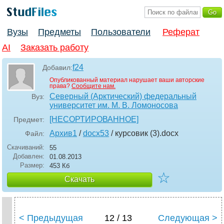
Вузы
Предметы
Пользователи
Реферат
AI
Заказать работу
f24
Добавил:
Опубликованный материал нарушает ваши авторские
права?
Сообщите нам.
Северный (Арктический) федеральный
Вуз:
университет им. М. В. Ломоносова
[НЕСОРТИРОВАННОЕ]
Предмет:
Архив1
/
docx53
/ курсовик (3)
.docx
Файл:
Скачиваний:
55
Добавлен:
01.08.2013
Размер:
453 Кб
☆
Скачать
< Предыдущая
12 / 13
Следующая >