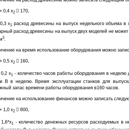
+ 0,4 х
 170,
2
0,3 х
расход древесины на выпуск недельного объема в 
1
рный расход древесины на выпуск двух моделей не може
3
 м
.
ичение на время использование оборудования можно запи
+ 0,5 х
 160,
2
 0,2 х
- количество часов работы оборудования в неделю 
1
и В в неделю. Время эксплуатации станков для выпус
жный запас времени работы оборудования в160 часов.
ичение на использование финансов можно записать следу
+ 1,0 х
 800,
2
 1,6*х
- количество денежных ресурсов расходуемых в н
1