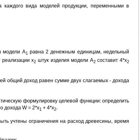
а каждого вида моделей продукции, переменными в
ия модели А
равна 2 денежным единицам, недельный
1
т реализации х
штук изделия модели А
составит 4*х
2
2
2
ей общий доход равен сумме двух слагаемых - дохода
тическую формулировку целевой функции: определить
о дохода W = 2*х
+ 4*х
.
1
2
ыть учтены ограничения на расход древесины, время
бразом: