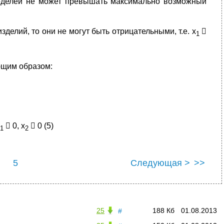
моделей не может превышать максимально возможный
лий, то они не могут быть отрицательными, т.е. х

1
ющим образом:
 0, х
 0 (5)
1
2
5
Следующая >
>>
25
188 Кб
01.08.2013
#