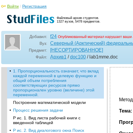
Войти
/
Регистрация
Файловый архив студентов.
1327 вузов, 5478 предметов.
f24
Добавил:
Опубликованный материал нарушает ваши 
Северный (Арктический) федеральны
Вуз:
[НЕСОРТИРОВАННОЕ]
Предмет:
Архив1
/
doc100
/ lab1mme
.doc
Файл:
•
1. Пропорциональность означает, что вклад
каждой переменной в целевую функцию и
общий объем потребления
соответствующих ресурсов прямо
пропорционален уровню (величине) этой
переменной.
Метод
Построение математической модели
•
Процесс решения задачи
Тема
Р ис. 1. Вид листа рабочей книги с
Прог
введенной таблицей
•
Р ис. 2. Вид диалогового окна Поиск