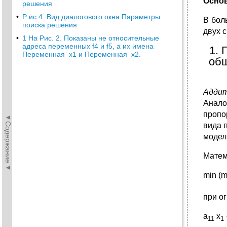
Осно
решения
•
Р ис.4. Вид диалогового окна Параметры
В бол
поиска решения
двух 
•
1 На Рис. 2. Показаны не относительные
адреса переменных f4 и f5, а их имена
1. 
Переменная_х1 и Переменная_х2.
общ
Адди
Анало
пропо
◄Содержание◄
вида 
модел
Матем
min (m
при о
a
x
11
1