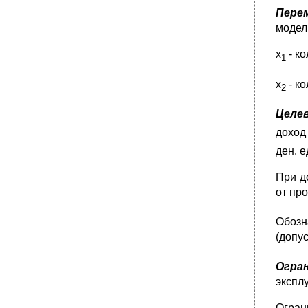
Пере
модел
х
- к
1
х
- к
2
Целе
доход
ден. е
При 
от пр
Обозн
(допу
Огра
экспл
Огран