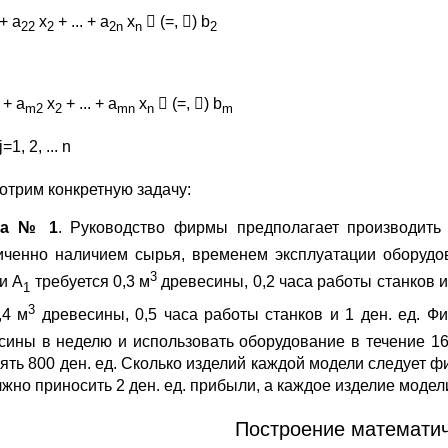
+ a
x
+ ... + a
x
 (=, ) b
22
2
2n
n
2
+ a
x
+ ... + a
x
 (=, ) b
m2
2
mn
n
m
=1, 2, ... n
отрим конкретную задачу:
ча № 1
. Руководство фирмы предполагает производить
иченно наличием сырья, временем эксплуатации оборудо
3
и А
требуется 0,3 м
древесины, 0,2 часа работы станков и
1
3
,4 м
древесины, 0,5 часа работы станков и 1 ден. ед. Ф
сины в неделю и использовать оборудование в течение 1
ять 800 ден. ед. Сколько изделий каждой модели следует ф
жно приносить 2 ден. ед. прибыли, а каждое изделие модел
Построение математи