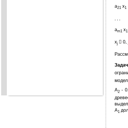
a
x
21
1
. . .
a
x
m1
1
x
 0, j
j
Рассм
Зада
огран
модел
А
- 0
2
древе
выдел
А
дол
1