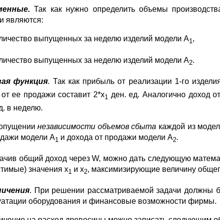
менные.
Так как нужно определить объемы производств
и являются:
оличество выпущенных за неделю изделий модели А
,
1
оличество выпущенных за неделю изделий модели А
.
2
вая функция
. Так как прибыль от реализации 1-го издел
 от ее продажи составит 2*х
ден. ед. Аналогично доход о
1
д. в неделю.
допущении
независимости объемов сбыта
каждой из модел
одажи модели А
и дохода от продажи модели А
.
1
2
ачив общий доход через W, можно дать следующую матема
стимые) значения х
и х
, максимизирующие величину общег
1
2
ничения
. При решении рассматриваемой задачи должны б
уатации оборудования и финансовые возможности фирмы.
ичение на расход древесины можно записать следующим о