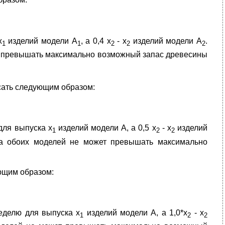
х
изделий модели А
, а 0,4 х
- х
изделий модели А
.
1
1
2
2
2
т превышать максимально возможный запас древесины
сать следующим образом:
для выпуска х
изделий модели А, а 0,5 х
- х
изделий
1
2
2
ка обоих моделей не может превышать максимально
ющим образом:
еделю для выпуска х
изделий модели А, а 1,0*х
- х
1
2
2