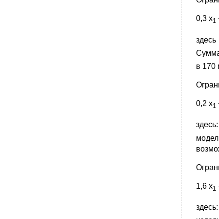
0,3 х
1
здесь 
Сумма
в 170
Огран
0,2 х
1
здесь:
модел
возмо
Огран
1,6 х
1
здесь: