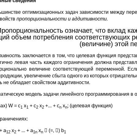
вные сведения
ьшинстве оптимизационных задач зависимости между пер
свойств
пропорциональности и аддитивности.
Пропорциональность означает, что вклад к
ий объем потребления соответствующих р
(величине) этой п
тивность
заключается в том, что целевая функция предст
гично левая часть каждого ограничения должна представл
рционально величине соответствующей переменной. Есл
продукции, увеличение сбыта одного из которых отрицательн
ь не обладает свойством аддитивности.
атическую модель задачи линейного программирования в о
ax) W = c
x
+ c
x
+... + c
x
; (целевая функция)
1
1
2
2
n
n
граничениях:
+ a
x
+ ... + a
x
 (=, ) b
12
2
1n
n
1