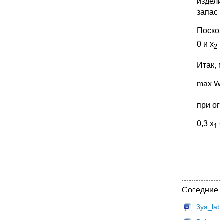
издел
запас
Поско
0 и х
2
Итак,
max W
при о
0,3 х
1
Соседние
3ya_la