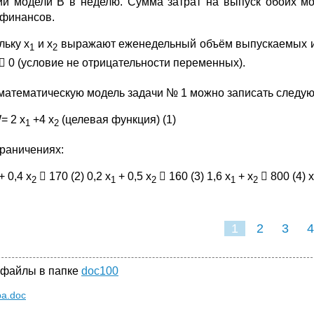
ий модели В в неделю. Сумма затрат на выпуск обоих 
 финансов.
льку х
и х
выражают еженедельный объём выпускаемых изде
1
2
 0 (условие не отрицательности переменных).
 математическую модель задачи № 1 можно записать следу
= 2 х
+4 х
(целевая функция) (1)
1
2
граничениях:
+ 0,4 х
 170 (2) 0,2 х
+ 0,5 х
 160 (3) 1,6 х
+ х
 800 (4) х
2
1
2
1
2
1
2
3
4
 файлы в папке
doc100
ba.doc