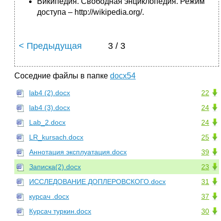
Википедия. Свободная энциклопедия. Режим
доступа – http://wikipedia.org/.
< Предыдущая
3 / 3
Соседние файлы в папке
docx54
lab4 (2).docx
22
lab4 (3).docx
24
Lab_2.docx
24
LR_kursach.docx
25
Аннотация эксплуатация.docx
39
Записка(2).docx
23
ИССЛЕДОВАНИЕ ДОПЛЕРОВСКОГО.docx
31
курсач .docx
37
Курсач туркин.docx
30