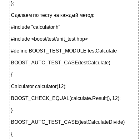
};
Сделаем по тесту на каждый метод:
#include "calculator.h"
#include <boost/test/unit_test.hpp>
#define BOOST_TEST_MODULE testCalculate
BOOST_AUTO_TEST_CASE(testCalculate)
{
Calculator calculator(12);
BOOST_CHECK_EQUAL(calculate.Result(), 12);
}
BOOST_AUTO_TEST_CASE(testCalculateDivide)
{