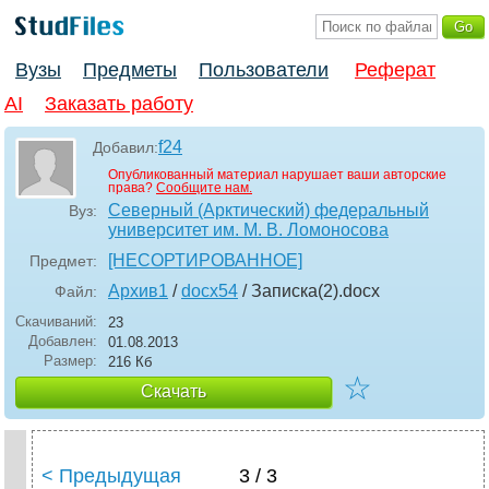
Вузы
Предметы
Пользователи
Реферат
AI
Заказать работу
f24
Добавил:
Опубликованный материал нарушает ваши авторские
права?
Сообщите нам.
Северный (Арктический) федеральный
Вуз:
университет им. М. В. Ломоносова
[НЕСОРТИРОВАННОЕ]
Предмет:
Архив1
/
docx54
/ Записка(2)
.docx
Файл:
Скачиваний:
23
Добавлен:
01.08.2013
Размер:
216 Кб
☆
Скачать
< Предыдущая
3 / 3