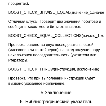
процентах).
BOOST_CHECK_BITWISE_EQUAL(значение_1,значени
Отличная штука! Проверит два значения побитово и
сообщит в каком месте биты отличаются.
BOOST_CHECK_EQUAL_COLLECTIONS(начало_1,конец
Проверка равенства двух последовательностей
(массивов или контейнеров), на вход получает пару
начало-конец последовательности (указатели или
итераторы).
BOOST_CHECK_THROW(инструкция, исключение)
Проверка, что при выполнении инструкции будет
вызвано указанное исключение.
5.Заключение
6. Библиографический указатель