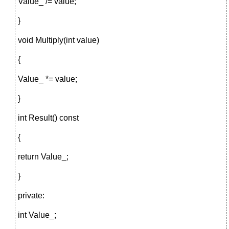
Value_ /= value;
}
void Multiply(int value)
{
Value_ *= value;
}
int Result() const
{
return Value_;
}
private:
int Value_;