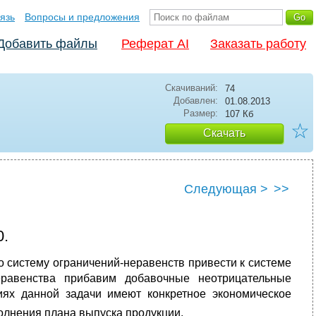
язь
Вопросы и предложения
Добавить файлы
Реферат AI
Заказать работу
Скачиваний:
74
Добавлен:
01.08.2013
Размер:
107 Кб
☆
Скачать
Следующая >
>>
0.
о систему ограничений-неравенств привести к системе
еравенства прибавим добавочные неотрицательные
ях данной задачи имеют конкретное экономическое
полнения плана выпуска продукции.