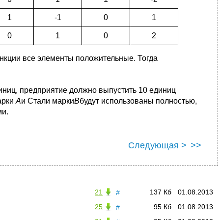
1
-1
0
1
0
1
0
2
ункции все элементы положительные. Тогда
диниц, предприятие должно выпустить 10 единиц
арки
А
и Стали марки
B
будут использованы полностью,
ми.
Следующая >
>>
21
137 Кб
01.08.2013
#
25
95 Кб
01.08.2013
#