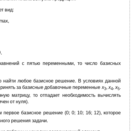
т вид:
max,
.
уравнений с пятью переменными, то число базисных
 найти любое базисное решение. В условиях данной
о принять за базисные добавочные переменные
х
,
х
,
х
.
3
4
5
ную матрицу, то отпадает необходимость вычислять
чен от нуля).
 первое базисное решение (0; 0; 10; 16; 12), которое
ьного решения задачи.