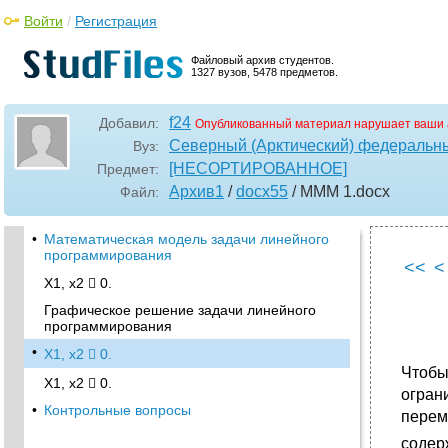
Войти
/
Регистрация
Файловый архив студентов.
1327 вузов, 5478 предметов.
f24
Добавил:
Опубликованный материал нарушает ваши 
Северный (Арктический) федеральны
Вуз:
[НЕСОРТИРОВАННОЕ]
Предмет:
Архив1
/
docx55
/ МММ 1
.docx
Файл:
•
Математическая модель задачи линейного
программирования
<<
<
X1, x2  0.
Графическое решение задачи линейного
программирования
•
X1, x2  0.
Чтобы
X1, x2  0.
огран
•
Контрольные вопросы
пере
содер