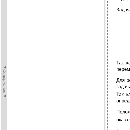
Задач
Так к
◄Содержание◄
перем
Для р
задач
Так к
опреде
Поло
оказа