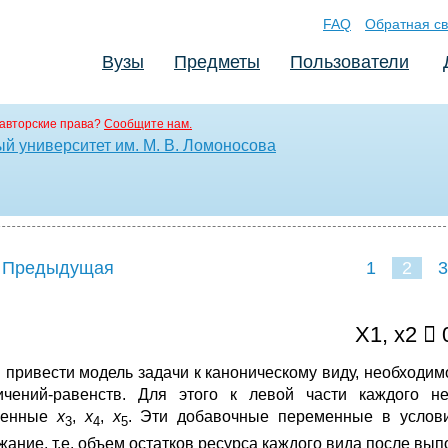
FAQ
Обратная св
Вузы
Предметы
Пользователи
авторские права?
Сообщите нам.
й университет им. М. В. Ломоносова
 Предыдущая
1
2
3
X1, x2  
 привести модель задачи к каноническому виду, необходим
ичений-равенств. Для этого к левой части каждого н
менные
х
,
x
,
x
. Эти добавочные переменные в услови
3
4
5
жание, т.е. объем остатков ресурса каждого вида после вы