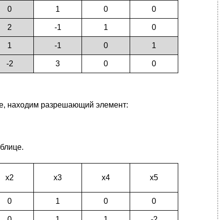
0
1
0
0
2
-1
1
0
1
-1
0
1
-2
3
0
0
ие, находим разрешающий элемент:
блице.
х2
х3
х4
х5
0
1
0
0
0
1
1
-2