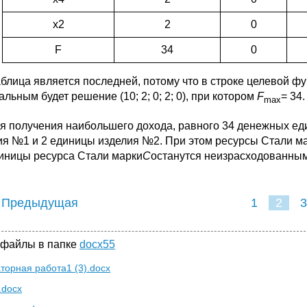
х2
2
0
F
34
0
аблица является последней, потому что в строке целевой ф
льным будет решение (10; 2; 0; 2; 0), при котором
F
= 34.
max
для получения наибольшего дохода, равного 34 денежных е
ия №1 и 2 единицы изделия №2. При этом ресурсы Стали м
диницы ресурса Стали марки
C
останутся неизрасходованны
 Предыдущая
1
2
3
 файлы в папке
docx55
торная работа1 (3).docx
.docx