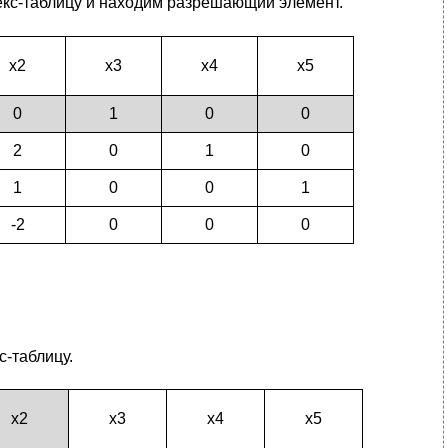
екс-таблицу и находим разрешающий элемент.
х2
х3
х4
х5
0
1
0
0
2
0
1
0
1
0
0
1
-2
0
0
0
с-таблицу.
х2
х3
х4
х5