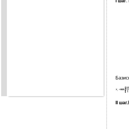
I шаг
.
Базис
II шаг.