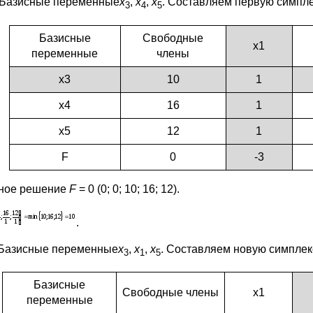
 Базисные переменные
х
,
х
,
х
. Составляем первую симпл
3
4
5
Базисные
Свободные
х1
переменные
члены
х3
10
1
х4
16
1
х5
12
1
F
0
-3
ное решение
F
= 0 (0; 0; 10; 16; 12).
.
Базисные переменные
х
,
х
,
х
. Составляем новую симплек
3
1
5
Базисные
Свободные члены
х1
переменные