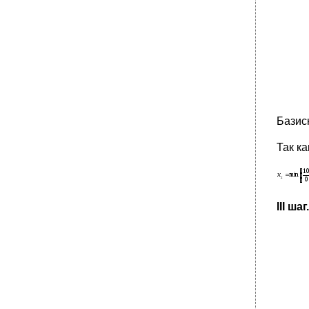
Базис
Так к
III шаг.