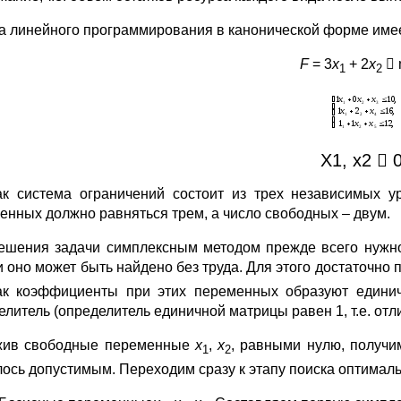
а линейного программирования в канонической форме имее
F
= 3
x
+ 2
x
 
1
2
X1, x2  0
ак система ограничений состоит из трех независимых 
енных должно равняться трем, а число свободных – двум.
ешения задачи симплексным методом прежде всего нужно
и оно может быть найдено без труда. Для этого достаточн
ак коэффициенты при этих переменных образуют единич
литель (определитель единичной матрицы равен 1, т.е. отли
жив свободные переменные
х
,
х
, равными нулю, получим
1
2
лось допустимым. Переходим сразу к этапу поиска оптимал