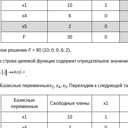
х1
10
1
х4
6
0
х5
2
0
F
30
0
ное решение
F
= 90 (10; 0; 0; 6; 2).
ак строка целевой функции содержит отрицательное значен
.
Базисные переменные
х
,
х
,
х
. Переходим к следующей та
2
4
5
Базисные
Свободные члены
х1
переменные
х1
10
1
х4
2
0