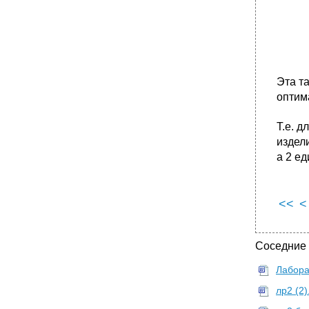
Эта т
оптима
Т.е. 
издел
а 2 е
<<
<
Соседние
Лабора
лр2 (2)