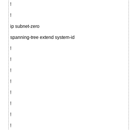
!
!
ip subnet-zero
spanning-tree extend system-id
!
!
!
!
!
!
!
!