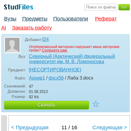
Вузы
Предметы
Пользователи
Реферат
AI
Заказать работу
f24
Добавил:
Опубликованный материал нарушает ваши авторские
права?
Сообщите нам.
Северный (Арктический) федеральный
Вуз:
университет им. М. В. Ломоносова
[НЕСОРТИРОВАННОЕ]
Предмет:
Архив1
/
docx56
/ Лаба 3
.docx
Файл:
Скачиваний:
47
Добавлен:
01.08.2013
Размер:
82 Кб
☆
Скачать
< Предыдущая
11 / 16
Следующая >