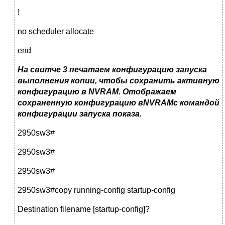
!
no scheduler allocate
end
На свитче 3 печатаем конфигурацию запуска
выполнения копии, чтобы сохранить активную
конфигурацию в NVRAM. Отображаем
сохраненную конфигурацию вNVRAMс командой
конфигурации запуска показа.
2950sw3#
2950sw3#
2950sw3#
2950sw3#copy running-config startup-config
Destination filename [startup-config]?