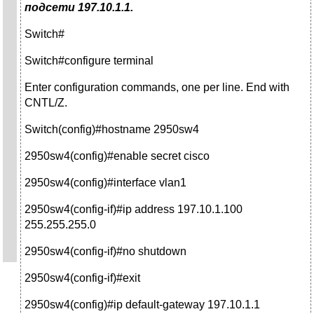
подсети 197.10.1.1.
Switch#
Switch#configure terminal
Enter configuration commands, one per line. End with
CNTL/Z.
Switch(config)#hostname 2950sw4
2950sw4(config)#enable secret cisco
2950sw4(config)#interface vlan1
2950sw4(config-if)#ip address 197.10.1.100
255.255.255.0
2950sw4(config-if)#no shutdown
2950sw4(config-if)#exit
2950sw4(config)#ip default-gateway 197.10.1.1