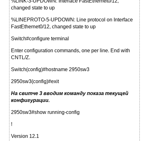
%LINK-3-UPDOWN: Interface FastEthernet0/12,
changed state to up
%LINEPROTO-5-UPDOWN: Line protocol on Interface
FastEthernet0/12, changed state to up
Switch#configure terminal
Enter configuration commands, one per line. End with
CNTL/Z.
Switch(config)#hostname 2950sw3
2950sw3(config)#exit
На свитче 3 вводим команду показа текущей
конфигурации.
2950sw3#show running-config
!
Version 12.1