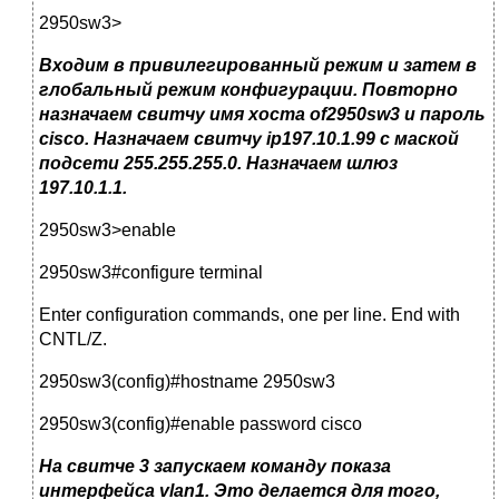
2950sw3>
Входим в привилегированный режим и затем в
глобальный режим конфигурации. Повторно
назначаем свитчу имя хоста of2950sw3 и пароль
cisco. Назначаем свитчу ip197.10.1.99 с маской
подсети 255.255.255.0. Назначаем шлюз
197.10.1.1.
2950sw3>enable
2950sw3#configure terminal
Enter configuration commands, one per line. End with
CNTL/Z.
2950sw3(config)#hostname 2950sw3
2950sw3(config)#enable password cisco
На свитче 3 запускаем команду показа
интерфейса vlan1. Это делается для того,