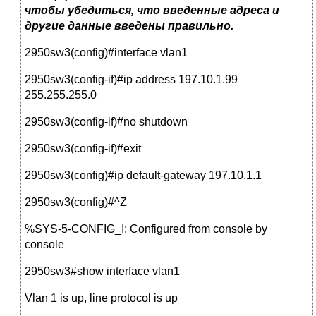
чтобы убедиться, что введенные адреса и
другие данные введены правильно.
2950sw3(config)#interface vlan1
2950sw3(config-if)#ip address 197.10.1.99
255.255.255.0
2950sw3(config-if)#no shutdown
2950sw3(config-if)#exit
2950sw3(config)#ip default-gateway 197.10.1.1
2950sw3(config)#^Z
%SYS-5-CONFIG_I: Configured from console by
console
2950sw3#show interface vlan1
Vlan 1 is up, line protocol is up