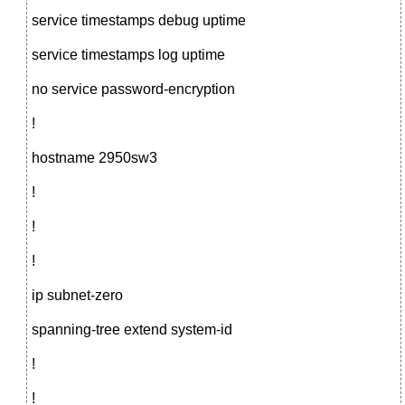
service timestamps debug uptime
service timestamps log uptime
no service password-encryption
!
hostname 2950sw3
!
!
!
ip subnet-zero
spanning-tree extend system-id
!
!