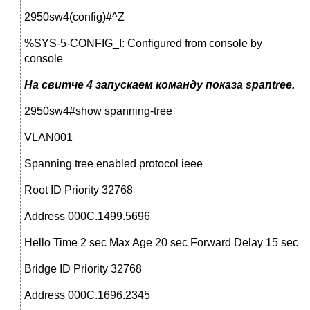
2950sw4(config)#^Z
%SYS-5-CONFIG_I: Configured from console by
console
На свитче 4 запускаем команду показа spantree.
2950sw4#show spanning-tree
VLAN001
Spanning tree enabled protocol ieee
Root ID Priority 32768
Address 000C.1499.5696
Hello Time 2 sec Max Age 20 sec Forward Delay 15 sec
Bridge ID Priority 32768
Address 000C.1696.2345