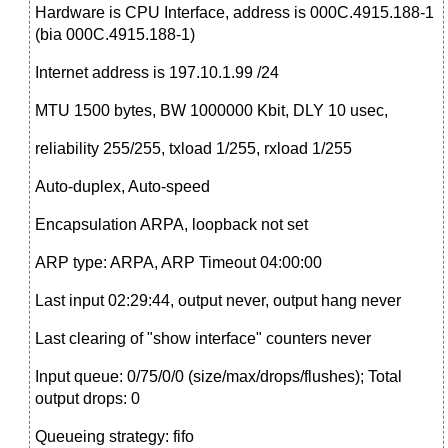
Hardware is CPU Interface, address is 000C.4915.188-1
(bia 000C.4915.188-1)
Internet address is 197.10.1.99 /24
MTU 1500 bytes, BW 1000000 Kbit, DLY 10 usec,
reliability 255/255, txload 1/255, rxload 1/255
Auto-duplex, Auto-speed
Encapsulation ARPA, loopback not set
ARP type: ARPA, ARP Timeout 04:00:00
Last input 02:29:44, output never, output hang never
Last clearing of "show interface" counters never
Input queue: 0/75/0/0 (size/max/drops/flushes); Total
output drops: 0
Queueing strategy: fifo