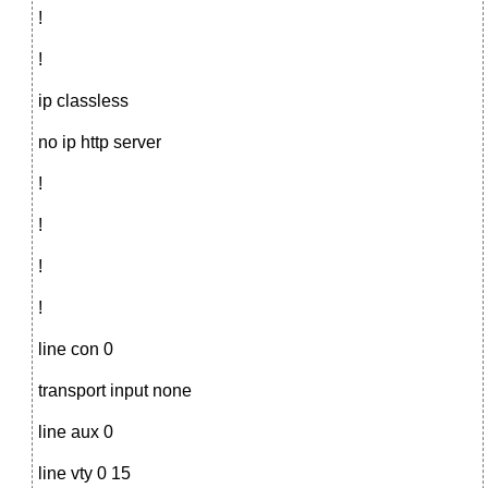
!
!
ip classless
no ip http server
!
!
!
!
line con 0
transport input none
line aux 0
line vty 0 15