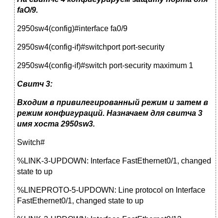
faO/9.
2950sw4(config)#interface fa0/9
2950sw4(config-if)#switchport port-security
2950sw4(config-if)#switch port-security maximum 1
Свитч 3:
Входим в привилегированный режим и затем в
режим конфигураций. Назначаем для свитча 3
имя хоста 2950sw3.
Switch#
%LINK-3-UPDOWN: Interface FastEthernet0/1, changed
state to up
%LINEPROTO-5-UPDOWN: Line protocol on Interface
FastEthernet0/1, changed state to up