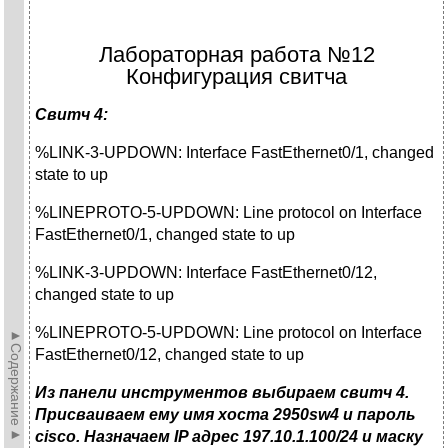
Лабораторная работа №12
Конфигурация свитча
Свитч 4:
%LINK-3-UPDOWN: Interface FastEthernet0/1, changed
state to up
%LINEPROTO-5-UPDOWN: Line protocol on Interface
FastEthernet0/1, changed state to up
%LINK-3-UPDOWN: Interface FastEthernet0/12,
changed state to up
%LINEPROTO-5-UPDOWN: Line protocol on Interface
►Содержание►
FastEthernet0/12, changed state to up
Из панели инструментов выбираем свитч 4.
Присваиваем ему имя хоста 2950sw4 и пароль
cisco. Назначаем IP адрес 197.10.1.100/24 и маску