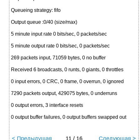
Queueing strategy: fifo
Output queue :0/40 (size/max)
5 minute input rate 0 bits/sec, 0 packets/sec
5 minute output rate 0 bits/sec, 0 packets/sec
269 packets input, 71059 bytes, 0 no buffer
Received 6 broadcasts, 0 runts, 0 giants, 0 throttles
0 input errors, 0 CRC, 0 frame, 0 overrun, 0 ignored
7290 packets output, 429075 bytes, 0 underruns
0 output errors, 3 interface resets
0 output buffer failures, 0 output buffers swapped out
< Предыдущая
11 / 16
Следующая >