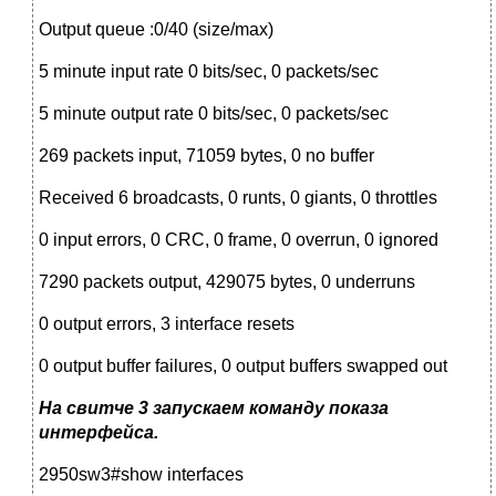
Output queue :0/40 (size/max)
5 minute input rate 0 bits/sec, 0 packets/sec
5 minute output rate 0 bits/sec, 0 packets/sec
269 packets input, 71059 bytes, 0 no buffer
Received 6 broadcasts, 0 runts, 0 giants, 0 throttles
0 input errors, 0 CRC, 0 frame, 0 overrun, 0 ignored
7290 packets output, 429075 bytes, 0 underruns
0 output errors, 3 interface resets
0 output buffer failures, 0 output buffers swapped out
На свитче 3 запускаем команду показа
интерфейса.
2950sw3#show interfaces