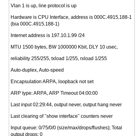
Vlan 1 is up, line protocol is up
Hardware is CPU Interface, address is 000C.4915.188-1
(bia 000C.4915.188-1)
Internet address is 197.10.1.99 /24
MTU 1500 bytes, BW 1000000 Kbit, DLY 10 usec,
reliability 255/255, txload 1/255, rxload 1/255
Auto-duplex, Auto-speed
Encapsulation ARPA, loopback not set
ARP type: ARPA, ARP Timeout 04:00:00
Last input 02:29:44, output never, output hang never
Last clearing of "show interface" counters never
Input queue: 0/75/0/0 (size/max/drops/flushes); Total
output drops: 0