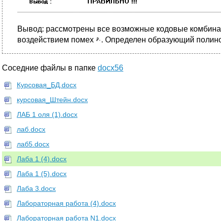
Вывод: рассмотрены все возможные кодовые комбинац
воздействием помех
. Определен образующий полино
Соседние файлы в папке
docx56
Курсовая_БД.docx
курсовая_Штейн.docx
ЛАБ 1 оля (1).docx
лаб.docx
лаб5.docx
Лаба 1 (4).docx
Лаба 1 (5).docx
Лаба 3.docx
Лабораторная работа (4).docx
Лабораторная работа N1.docx