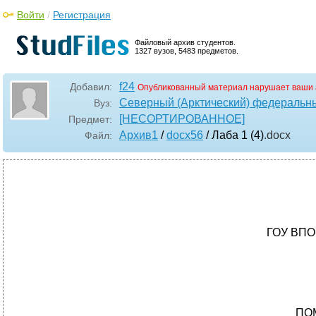
Войти
/
Регистрация
Файловый архив студентов.
1327 вузов, 5483 предметов.
f24
Добавил:
Опубликованный материал нарушает ваши 
Северный (Арктический) федеральны
Вуз:
[НЕСОРТИРОВАННОЕ]
Предмет:
Архив1
/
docx56
/ Лаба 1 (4)
.docx
Файл:
ГОУ ВПО 
ПО