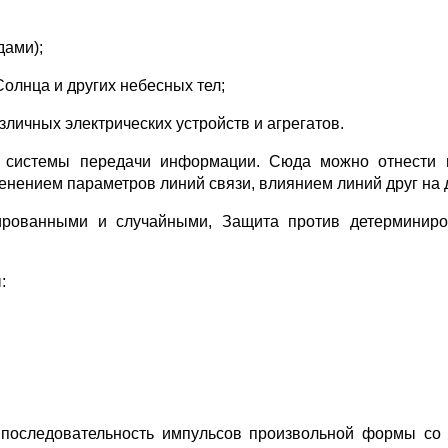
дами);
олнца и других небесных тел;
ичных электрических устройств и агрегатов.
е системы передачи информации. Сюда можно отнести 
ением параметров линий связи, влиянием линий друг на дру
ированными и случайными, Защита против детерминиро
:
последовательность импульсов произвольной формы со 