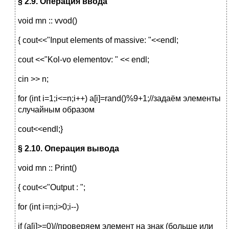
§ 2.9. Операция ввода
void mn :: vvod()
{ cout<<"Input elements of massive: "<<endl;
cout <<"Kol-vo elementov: " << endl;
cin >> n;
for (int i=1;i<=n;i++) a[i]=rand()%9+1;//задаём элементы
случайным образом
cout<<endl;}
§ 2.10.
Операция вывода
void mn :: Print()
{ cout<<"Output : ";
for (int i=n;i>0;i--)
if (a[i]>=0)//проверяем элемент на знак (больше или