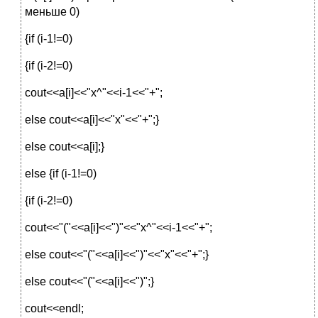
меньше 0)
{if (i-1!=0)
{if (i-2!=0)
cout<<a[i]<<"x^"<<i-1<<"+";
else cout<<a[i]<<"x"<<"+";}
else cout<<a[i];}
else {if (i-1!=0)
{if (i-2!=0)
cout<<"("<<a[i]<<")"<<"x^"<<i-1<<"+";
else cout<<"("<<a[i]<<")"<<"x"<<"+";}
else cout<<"("<<a[i]<<")";}
cout<<endl;