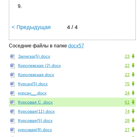
< Предыдущая
4 / 4
Соседние файлы в папке
docx57
Записка(5).docx
23
Королевская (2).docx
22
Королевская.docx
22
Курсач(5).docx
75
курсач__.docx
24
Курсовая С .docx
61
Курсовая(11).docx
74
Курсовая(5).docx
28
курсовая(8).docx
27