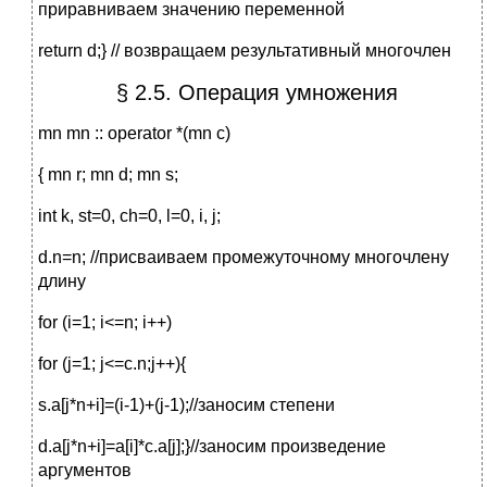
приравниваем значению переменной
return d;} // возвращаем результативный многочлен
§ 2.5. Операция умножения
mn mn :: operator *(mn c)
{ mn r; mn d; mn s;
int k, st=0, ch=0, l=0, i, j;
d.n=n; //присваиваем промежуточному многочлену
длину
for (i=1; i<=n; i++)
for (j=1; j<=c.n;j++){
s.a[j*n+i]=(i-1)+(j-1);//заносим степени
d.a[j*n+i]=a[i]*c.a[j];}//заносим произведение
аргументов