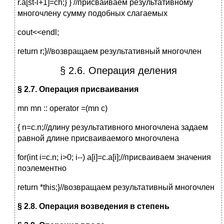
r.a[st-l+1]=ch;} } //присваиваем результативному
многочлену сумму подобных слагаемых
cout<<endl;
return r;}//возвращаем результативный многочлен
§ 2.6. Операция деления
§ 2.7. Операция присваивания
mn mn :: operator =(mn c)
{ n=c.n;//длину результативного многочлена задаем
равной длине присваиваемого многочлена
for(int i=c.n; i>0; i--) a[i]=c.a[i];//присваиваем значения
поэлементно
return *this;}//возвращаем результативный многочлен
§ 2.8. Операция возведения в степень