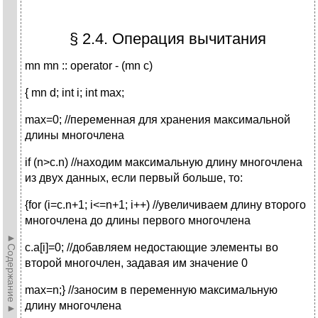
§ 2.4. Операция вычитания
mn mn :: operator - (mn c)
{ mn d; int i; int max;
max=0; //переменная для хранения максимальной
длины многочлена
if (n>c.n) //находим максимальную длину многочлена
из двух данных, если первый больше, то:
{for (i=c.n+1; i<=n+1; i++) //увеличиваем длину второго
многочлена до длины первого многочлена
►Содержание►
c.a[i]=0; //добавляем недостающие элементы во
второй многочлен, задавая им значение 0
max=n;} //заносим в переменную максимальную
длину многочлена