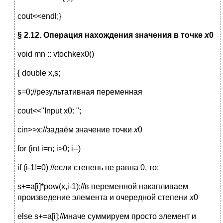
cout<<endl;}
§ 2.12. Операция нахождения значения в точке
x
0
void mn :: vtochkex0()
{ double x,s;
s=0;//результативная переменная
cout<<"Input x0: ";
cin>>x;//задаём значение точки
х
0
for (int i=n; i>0; i--)
if (i-1!=0) //если степень не равна 0, то:
s+=a[i]*pow(x,i-1);//в переменной накапливаем
произведение элемента и очередной степени
х
0
else s+=a[i];//иначе суммируем просто элемент и