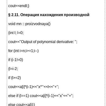
cout<<endl;}
§ 2.11. Операция нахождения производной
void mn :: proizvodnaya()
{int l; l=0;
cout<<"Output of polynomial derivative: ";
for (int i=n;i>=1;i--)
if (i-1!=0)
{l=i-2;
if (l>=2)
cout<<a[i]*(i-1)<<"x^"<<l<<"+";
else if (l==1) cout<<a[i]*(i-1)<<"x"<<"+";
else cout<<a[i];}