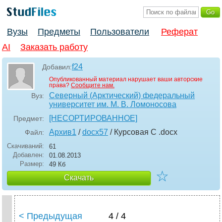
Вузы
Предметы
Пользователи
Реферат
AI
Заказать работу
f24
Добавил:
Опубликованный материал нарушает ваши авторские
права?
Сообщите нам.
Северный (Арктический) федеральный
Вуз:
университет им. М. В. Ломоносова
[НЕСОРТИРОВАННОЕ]
Предмет:
Архив1
/
docx57
/ Курсовая С
.docx
Файл:
Скачиваний:
61
Добавлен:
01.08.2013
Размер:
49 Кб
☆
Скачать
< Предыдущая
4 / 4