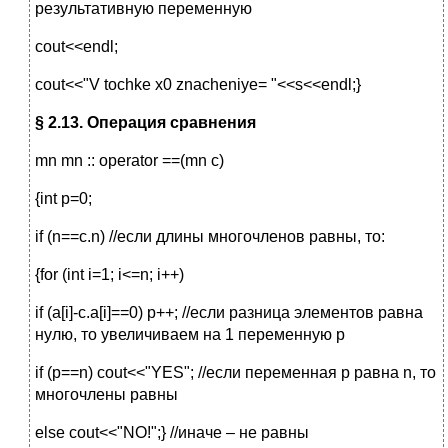
результативную переменную
cout<<endl;
cout<<"V tochke x0 znacheniye= "<<s<<endl;}
§ 2.13. Операция сравнения
mn mn :: operator ==(mn c)
{int p=0;
if (n==c.n) //если длины многочленов равны, то:
{for (int i=1; i<=n; i++)
if (a[i]-c.a[i]==0) p++; //если разница элементов равна
нулю, то увеличиваем на 1 переменную p
if (p==n) cout<<"YES"; //если переменная p равна n, то
многочлены равны
else cout<<"NO!";} //иначе – не равны