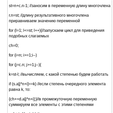
st=n+c.n-1; //заносим в переменную длину многочлена
r.n=st; //длину результативного многочлена
приравниваем значению переменной
for (l=1; l<=st; l++){//запускаем цикл для приведения
подобных слагаемых
ch=0;
for (i=n; i>=1;i--)
for (j=c.n; j>=1;j--){
k=st-l; //вычисляем, с какой степенью будем работать
if (s.a[j*n+i]==k) //если степень очередного элемента
равна k, то:
{ch+=d.a[j*n+i];}//в промежуточную переменную
суммируем все элементы с этими степенями