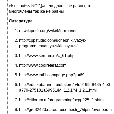
else cout<<"NO!";}//если длины не равны, то
многочлены так же не равны
Литература
ru.wikipedia.org/wiki/Многочлен
http://cppstudio.com/uchebniki/yazyk-
programmirovaniya-s/klassy-v-s/
http://www.sernam.ru/c_61.php
http://www.coolreferat.com
http://www.totl1.com/page.php?p=69
http://edu.kubannet.ru/dlrstore/e4d919f5-8435-4fe3-
a779-275181a69951/M_1.2.1/M_1.2.1.html
http://citforum.ru/programming/bcpp/r25_1.shtml
http://gr682423.narod.ru/semestr_7/itpsu/overload.ht