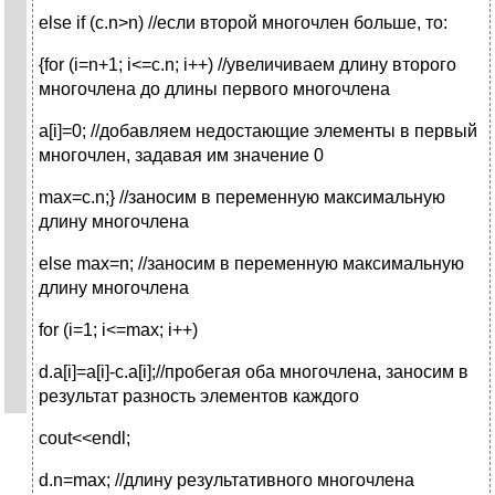
else if (c.n>n) //если второй многочлен больше, то:
{for (i=n+1; i<=c.n; i++) //увеличиваем длину второго
многочлена до длины первого многочлена
a[i]=0; //добавляем недостающие элементы в первый
многочлен, задавая им значение 0
max=c.n;} //заносим в переменную максимальную
длину многочлена
else max=n; //заносим в переменную максимальную
длину многочлена
for (i=1; i<=max; i++)
d.a[i]=a[i]-c.a[i];//пробегая оба многочлена, заносим в
результат разность элементов каждого
cout<<endl;
d.n=max; //длину результативного многочлена