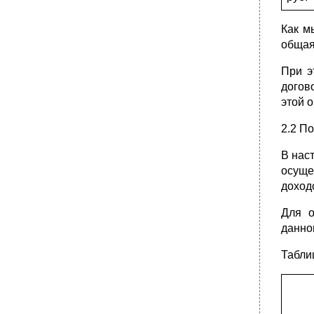
Как м
общая
При э
догов
этой 
2.2 П
В нас
осуще
доход
Для о
данно
Табли