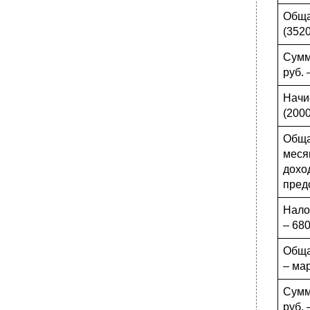
Обща
(3520
Сумм
руб. 
Начи
(2000
Обща
меся
дох
пред
Нало
– 680
Обща
– мар
Сумм
руб. 