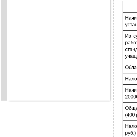
Начи
уста
Из с
работ
стан
учаще
Обла
Нало
Начи
20000
Обща
(400 
Нало
руб.)