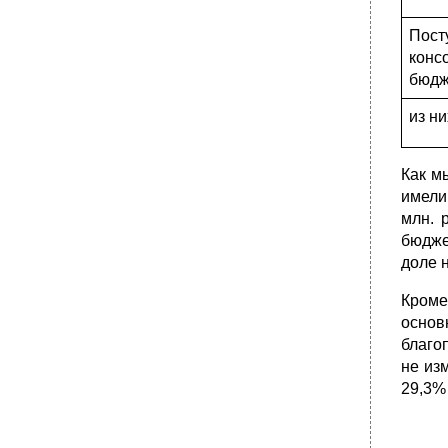
По
конс
бюдже
из н
Как м
имели
млн. 
бюдже
доле 
Кроме
основ
благо
не из
29,3%