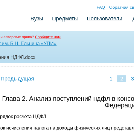
FAQ
Обратная св
Вузы
Предметы
Пользователи
и авторские права?
Сообщите нам.
 им. Б.Н. Ельцина «УПИ»
ания НДФЛ
.docx
 Предыдущая
1
2
3
Глава 2. Анализ поступлений ндфл в кон
Федерац
орядок расчёта НДФЛ.
ок исчисления налога на доходы физических лиц представ