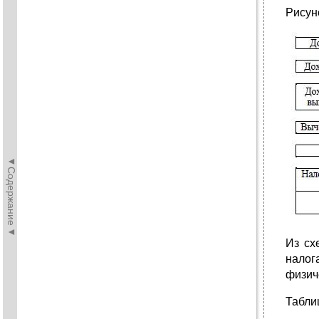
Рисуно
◄Содержание◄
Из сх
налог
физич
Таблиц