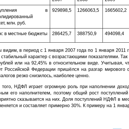
ступления в
929898,5
1266063,5
1665602,2
олидированный
т, млн. руб.
их: в местные бюджеты
286425,7
388750,9
494098,4
ы видим, в период с 1 января 2007 года по 1 января 2011 
 стабильный характер с возрастающими показателями. Так
рублей или на 92,45% в относительном виде. Учитывая, 
т Российской Федерации пришёлся на разгар мирового ф
налогов резко снизилось, наиболее ценно.
 того, НДФЛ играет огромную роль при наполнении дохо
ным его наполнителем, поэтому общий рост поступлений
приятно сказывается на них. Доля поступлений НДФЛ в м
меняется и составляет примерно 30%. К примеру на 1 январ