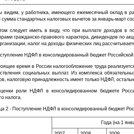
ы видим, у работника, имеющего ежемесячный оклад в ра
 сумма стандартных налоговых вычетов за январь-март сос
том следует иметь в виду, что при выплате доходов в п
орами гражданско-правового характера, дивидендов по ак
организации, налог на доходы физических лиц рассчитывает
оступление НДФЛ в консолидированный бюджет Российской
тоящее время в России налогообложение труда реализуетс
ствления социальных выплат. Из комплекса обязательны
ов, налоговую принадлежность имеет только НДФЛ, осталь
ценки роли НДФЛ в консолидированном бюджете Росси
го налога.
ца 2 - Поступление НДФЛ в консолидированный бюджет Ро
Года (на 1 янв
2007
2008
2009