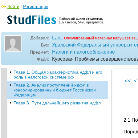
Войти
/
Регистрация
Файловый архив студентов.
1327 вузов, 5478 предметов.
Lanc
Добавил:
Опубликованный материал нарушает ваш
Уральский Федеральный университет
Вуз:
Налоги и налогообложение
Предмет:
Курсовая Проблемы совершенствов
Файл:
•
Глава 1. Общая характеристика ндфл и его
роль в налоговой системе рф
<<
<
•
Глава 2. Анализ поступлений ндфл в
консолидированный бюджет Российской
Федерации
•
Глава 3. Пути дальнейшего развития ндфл
2.1 П
Поряд