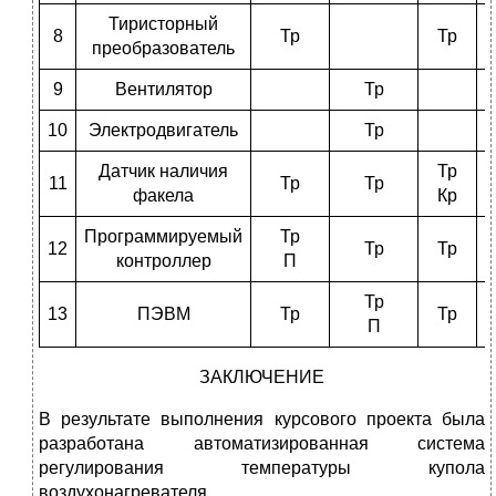
Тиристорный
8
Тр
Тр
преобразователь
9
Вентилятор
Тр
10
Электродвигатель
Тр
Датчик наличия
Тр
11
Тр
Тр
факела
Кр
Программируемый
Тр
12
Тр
Тр
контроллер
П
Тр
13
ПЭВМ
Тр
Тр
П
ЗАКЛЮЧЕНИЕ
В результате выполнения курсового проекта была
разработана автоматизированная система
регулирования температуры купола
воздухонагревателя.