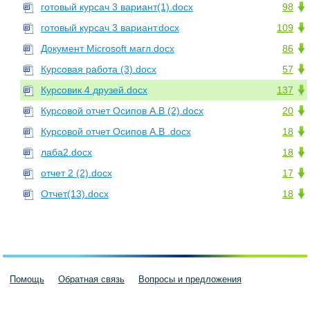
готовый курсач 3 вариант(1).docx
98
готовый курсач 3 вариант.docx
109
Документ Microsoft магл.docx
86
Курсовая работа (3).docx
57
Курсовик 4 друзей.docx
137
Курсовой отчет Осипов А.В (2).docx
20
Курсовой отчет Осипов А.В .docx
18
лаба2.docx
18
отчет 2 (2).docx
17
Отчет(13).docx
18
Помощь
Обратная связь
Вопросы и предложения