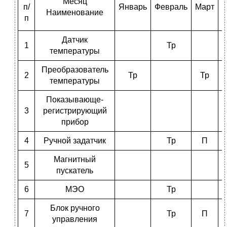
Месяц
п/
Январь
Февраль
Март
А
Наименование
п
Датчик
1
Тр
температуры
Преобразователь
2
Тр
Тр
температуры
Показывающе-
3
регистрирующий
прибор
4
Ручной задатчик
Тр
П
Магнитный
5
пускатель
6
МЭО
Тр
Блок ручного
7
Тр
П
управления