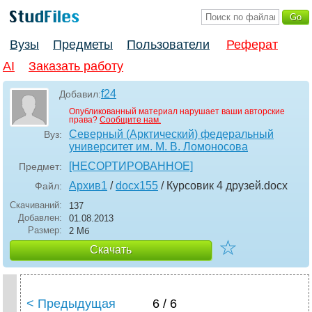
Вузы
Предметы
Пользователи
Реферат
AI
Заказать работу
f24
Добавил:
Опубликованный материал нарушает ваши авторские
права?
Сообщите нам.
Северный (Арктический) федеральный
Вуз:
университет им. М. В. Ломоносова
[НЕСОРТИРОВАННОЕ]
Предмет:
Архив1
/
docx155
/ Курсовик 4 друзей
.docx
Файл:
Скачиваний:
137
Добавлен:
01.08.2013
Размер:
2 Мб
☆
Скачать
< Предыдущая
6 / 6