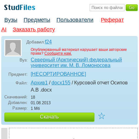
Вузы
Предметы
Пользователи
Реферат
AI
Заказать работу
f24
Добавил:
Опубликованный материал нарушает ваши авторские
права?
Сообщите нам.
Северный (Арктический) федеральный
Вуз:
университет им. М. В. Ломоносова
[НЕСОРТИРОВАННОЕ]
Предмет:
Архив1
/
docx155
/ Курсовой отчет Осипов
Файл:
А.В
.docx
Скачиваний:
18
Добавлен:
01.08.2013
Размер:
1 Мб
☆
Скачать