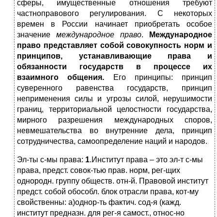
сферы, имущественные отношения требуют
частноправового регулирования. С некоторых
времен в России начинает приобретать особое
значение
международное право
.
Международное
право представляет собой совокупность норм и
принципов, устанавливающие права и
обязанности государств в процессе их
взаимного общения.
Его принципы: принцип
суверенного равенства государств, принцип
неприменения силы и угрозы силой, нерушимости
границ, территориальной целостности государства,
мирного разрешения международных споров,
невмешательства во внутренние дела, принцип
сотрудничества, самоопределение наций и народов.
Эл-ты с-мы права:
1
.Институт права – это эл-т с-мы
права, предст. совок-тью прав. норм, рег-щих
однородн. группу обществ. отн-й. Правовой институт
предст. собой обособл. блок отрасли права, кот-му
свойственны: а)однор-ть фактич. сод-я (кажд.
институт предназн. для рег-я самост., относ-но