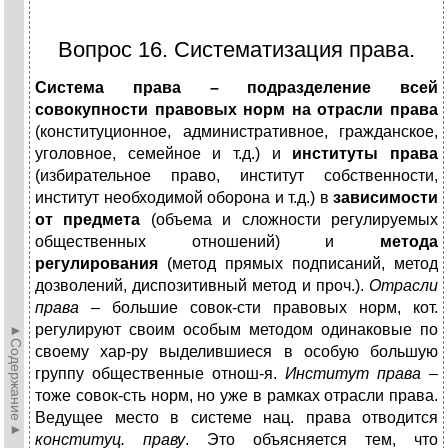
Вопрос 16. Систематизация права.
Система права – подразделение всей
совокупности правовых норм на отрасли права
(конституционное, административное, гражданское,
уголовное, семейное и т.д.) и
институты права
(избирательное право, институт собственности,
институт необходимой оборона и т.д.) в
зависимости
от предмета
(объема и сложности регулируемых
общественных отношений) и
метода
регулирования
(метод прямых подписаний, метод
дозволений, диспозитивный метод и проч.).
Отрасли
права
– большие совок-сти правовых норм, кот.
регулируют своим особым методом одинаковые по
►Содержание►
своему хар-ру выделившиеся в особую большую
группу общественные отнош-я.
Институт права
–
тоже совок-сть норм, но уже в рамках отрасли права.
Ведущее место в системе нац. права отводится
конституц. праву
. Это объясняется тем, что