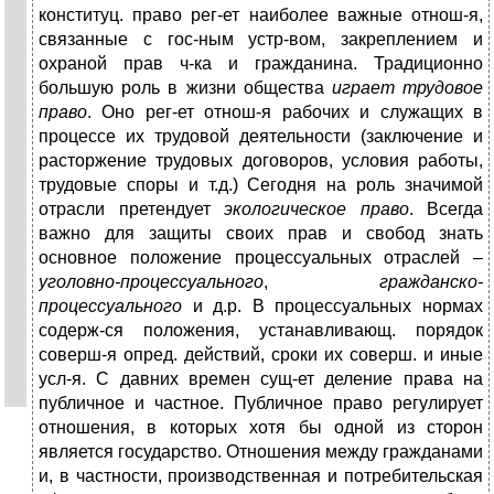
конституц. право рег-ет наиболее важные отнош-я,
связанные с гос-ным устр-вом, закреплением и
охраной прав ч-ка и гражданина. Традиционно
большую роль в жизни общества
играет трудовое
право
. Оно рег-ет отнош-я рабочих и служащих в
процессе их трудовой деятельности (заключение и
расторжение трудовых договоров, условия работы,
трудовые споры и т.д.) Сегодня на роль значимой
отрасли претендует
экологическое право
. Всегда
важно для защиты своих прав и свобод знать
основное положение процессуальных отраслей –
уголовно-процессуального
,
гражданско-
процессуального
и д.р. В процессуальных нормах
содерж-ся положения, устанавливающ. порядок
соверш-я опред. действий, сроки их соверш. и иные
усл-я. С давних времен сущ-ет деление права на
публичное и частное. Публичное право регулирует
отношения, в которых хотя бы одной из сторон
является государство. Отношения между гражданами
и, в частности, производственная и потребительская