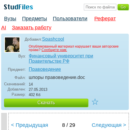
Вузы
Предметы
Пользователи
Реферат
AI
Заказать работу
Spashcool
Добавил:
Опубликованный материал нарушает ваши авторские
права?
Сообщите нам.
Финансовый университет при
Вуз:
Правительстве РФ
Правоведение
Предмет:
шпоры правоведение
.doc
Файл:
Скачиваний:
14
Добавлен:
27.05.2013
Размер:
402 Кб
☆
Скачать
< Предыдущая
8 / 29
Следующая >