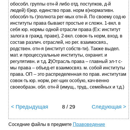
обособл. группы отн-й либо отд. поступков, д-й
людей) б)юр. единство прав. норм в)нормативн.
обособл-ть г)полнота рег-мых отн-й. По своему сод-ю
институты права бывают простые и сложн. 1-вкл. в
себя юр. нормы одной отрасли права (Ех: институт
залога в гражд. праве), 2-вкл. совок-ть норм, вход. в
состав различ. отраслей, но рег. взаимосвяз.,
родствен. отн-я (институт собств-ти). Также выдел.
мат. и процессуальные институты, охранит. и
регулятивн. и т.д.
2
)Отрасль права – главный эл-т с-
мы права – объед-ет взаимосвяз. м. собой институты
права. ОП – это распределенная по прав. институтам
совок-ть юр. норм, рег-щих особую, кач-венно
своеобразн. обл. отн-й (имущ., труд., семейных и т.д.)
< Предыдущая
8 / 29
Следующая >
Соседние файлы в предмете
Правоведение