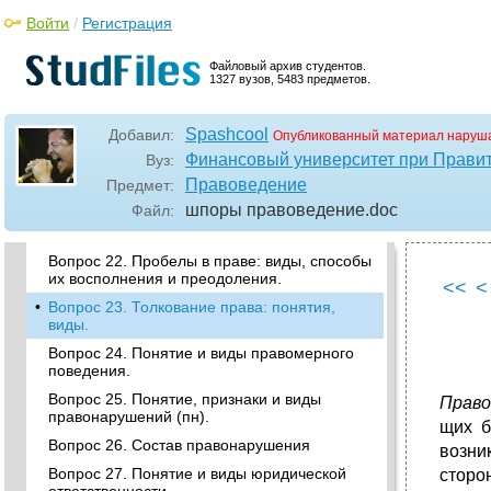
•
Вопрос 16. Систематизация права.
Войти
/
Регистрация
•
Вопрос 17. Основные правовые системы
современности.
Файловый архив студентов.
Вопрос 18. Правоотношение: понятие,
1327 вузов, 5483 предметов.
признаки, структура.
•
Вопрос 19. Юридические факты: понятие,
Spashcool
Добавил:
Опубликованный материал наруша
признаки, виды.
Финансовый университет при Прави
Вуз:
Вопрос 19. Реализация права: понятие,
Правоведение
Предмет:
виды.
шпоры правоведение
.doc
Файл:
Вопрос 21: отличие нормативно-правового
акта от акта применения права
Вопрос 22. Пробелы в праве: виды, способы
их восполнения и преодоления.
<<
<
•
Вопрос 23. Толкование права: понятия,
виды.
Вопрос 24. Понятие и виды правомерного
поведения.
Вопрос 25. Понятие, признаки и виды
Право
правонарушений (пн).
щих б
Вопрос 26. Состав правонарушения
возни
Вопрос 27. Понятие и виды юридической
сторон