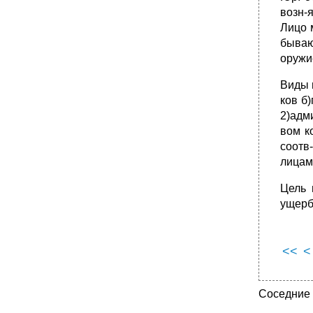
возн-
Лицо м
бываю
оружи
Виды 
ков б
2)адм
вом к
соотв
лицам
Цель 
ущерб
<<
<
Соседние