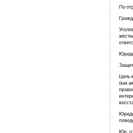
правонарушений.
По от
•
Вопрос 56. Обстоятельства, исключающие
преступность деяния.
Гражд
56 Обстоятельства исключающие
преступность деяния.
Уголо
•
57 Обстоятельства смягчающие и
жёстк
отягчающие уголовную ответственность.
ответ
Юриди
Защит
Цель 
(как 
право
интер
восст
Юриди
повед
Юр. о