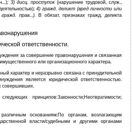
..)
; 3) дисц. проступок
(нарушение трудовой, служ.,
 деятельностью)
; 4) гражд. деликт (вред личности или
гражд. прав...).
В обязат. признаках гражд. деликта
равонарушения
ческой ответственности.
инуждения за совершение правонарушения и связанная
имущественного или организационного характера.
ьный характер и неразрывно связана с принудительной
инуждения является юридической ответственностью.
их совершивших.
следующих принципов:Законности;Неотвратимости;
 различным основаниям:По органам, возлагающим
ударственной власти/судебными и другими органами