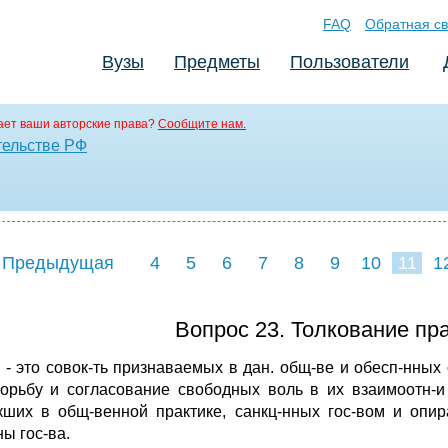
FAQ
Обратная св
Вузы
Предметы
Пользователи
ет ваши авторские права?
Сообщите нам.
тельстве РФ
 Предыдущая
4
5
6
7
8
9
10
11
1
19
20
21
22
2
Вопрос 23. Толкование пра
- это совок-ть признаваемых в дан. общ-ве и обесп-нных 
орьбу и согласование свободных воль в их взаимоотн-и
кших в общ-венной практике, санкц-нных гос-вом и опи
ы гос-ва.