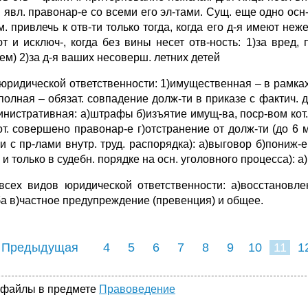
я явл. правонар-е со всеми его эл-тами. Сущ. еще одно осн
. привлечь к отв-ти только тогда, когда его д-я имеют неже
т и исключ-, когда без вины несет отв-ность: 1)за вред, 
ем) 2)за д-я ваших несоверш. летних детей
юридической ответственности: 1)имущественная – в рамках т
)полная – обязат. совпадение долж-ти в приказе с фактич. 
инистративная: а)штрафы б)изъятие имущ-ва, поср-вом кот
от. совершено правонар-е г)отстранение от долж-ти (до 6 м
-и с пр-лами внутр. труд. распорядка): а)выговор б)пониж-
 и только в судебн. порядке на осн. уголовного процесса):
всех видов юридической ответственности: а)восстановл
а в)частное предупреждение (превенция) и общее.
 Предыдущая
4
5
6
7
8
9
10
11
1
19
20
21
22
2
 файлы в предмете
Правоведение