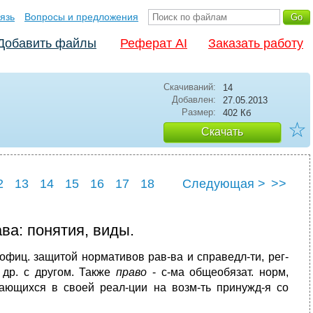
язь
Вопросы и предложения
Добавить файлы
Реферат AI
Заказать работу
Скачиваний:
14
Добавлен:
27.05.2013
Размер:
402 Кб
☆
Скачать
2
13
14
15
16
17
18
Следующая >
>>
3
24
25
ва: понятия, виды.
офиц. защитой нормативов рав-ва и справедл-ти, рег-
 др. с другом. Также
право
- с-ма общеобязат. норм,
рающихся в своей реал-ции на возм-ть принужд-я со