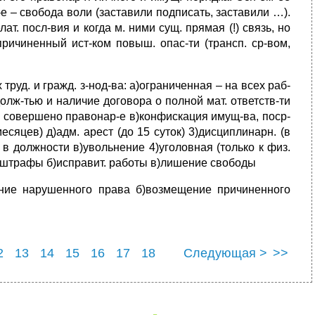
-е – свобода воли (заставили подписать, заставили …).
лат. посл-вия и когда м. ними сущ. прямая (!) связь, но
причиненный ист-ком повыш. опас-ти (трансп. ср-вом,
руд. и гражд. з-нод-ва: а)ограниченная – на всех раб-
долж-тью и наличие договора о полной мат. ответств-ти
. совершено правонар-е в)конфискация имущ-ва, поср-
есяцев) д)адм. арест (до 15 суток) 3)дисциплинарн. (в
е в должности в)увольнение 4)уголовная (только к физ.
 а)штрафы б)исправит. работы в)лишение свободы
ение нарушенного права б)возмещение причиненного
2
13
14
15
16
17
18
Следующая >
>>
3
24
25