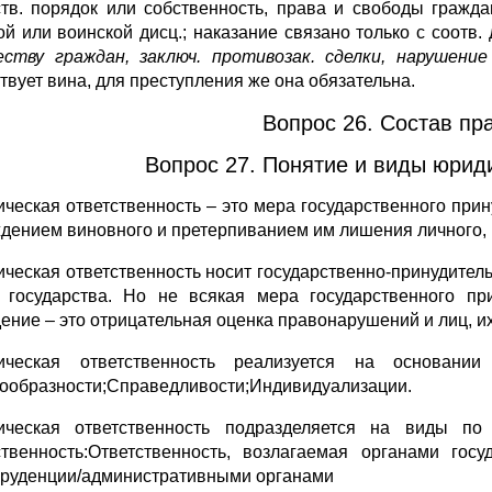
тв. порядок или собственность, права и свободы граждан.
ой или воинской дисц.; наказание связано только с соотв.
ству граждан, заключ. противозак. сделки, нарушение 
ствует вина, для преступления же она обязательна.
Вопрос 26. Состав п
Вопрос 27. Понятие и виды юриди
ческая ответственность – это мера государственного пр
ждением виновного и претерпиванием им лишения личного, 
ческая ответственность носит государственно-принудител
 государства. Но не всякая мера государственного пр
ение – это отрицательная оценка правонарушений и лиц, 
ческая ответственность реализуется на основании 
ообразности;Справедливости;Индивидуализации.
ческая ответственность подразделяется на виды по
ственность:Ответственность, возлагаемая органами гос
руденции/административными органами