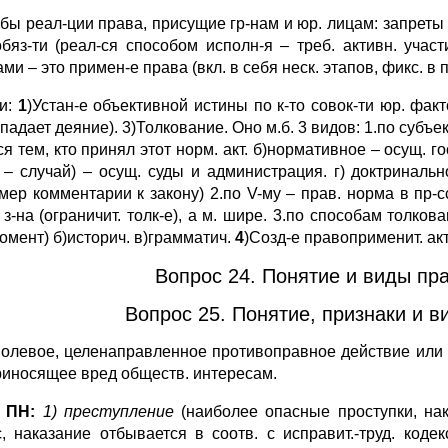
бы реал-ции права, присущие гр-нам и юр. лицам: запреты (
 обяз-ти (реал-ся способом исполн-я – треб. активн. участ
ми – это примен-е права (вкл. в себя неск. этапов, фикс. в
и:
1
)Устан-е объективной истины по к-то совок-ти юр. фак
опадает деяние). 3)Толкование. Оно м.б. 3 видов: 1.по субъе
я тем, кто принял этот норм. акт. б)нормативное – осущ. г
с – случай) – осущ. суды и администрация. г) доктринал
мер комментарии к закону) 2.по V-му – прав. норма в пр-сс
з-на (ограничит. толк-е), а м. шире. 3.по способам толкова
омент) б)историч. в)грамматич.
4
)Созд-е правоприменит. акт
Вопрос 24. Понятие и виды пр
Вопрос 25. Понятие, признаки и в
волевое, целенаправленное противоправное действие или
риносящее вред обществ. интересам.
 ПН:
1) преступление
(наиболее опасные проступки, нак
с, наказание отбывается в соотв. с исправит.-труд. кодек