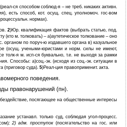
реал-ся способом соблюд-я – не треб. никаких активн.
ия), есть способ, кот. осущ. спец. уполномоч. гос-вом
 процессуальн. нормах).
тов.
2
)Юр. квалификация фактов (выбрать статью, под.
кту (кто м. толковать) – а)аутетическое толкование – оно
ос. органом по поруч-ю издавшего органа в) казуальное
ьное (осущ. учеными-юристами и норм. силы не имеют,
е толк-я м. исп-ся буквально, т.е. не выходя за рамки
ния. Способы: а)соц.-эк. (исходя из соц.-эк. ситуации в
а (приговор суда).
5
)Реал-ция правоприменит. акта.
авомерного поведения.
иды правонарушений (пн).
 бездействие, посягающее на общественные интересы
азание устанавл. только суд, соблюдая угол-процесс.
сом)
; 2) адм. проступок
(посягательство на гос. или