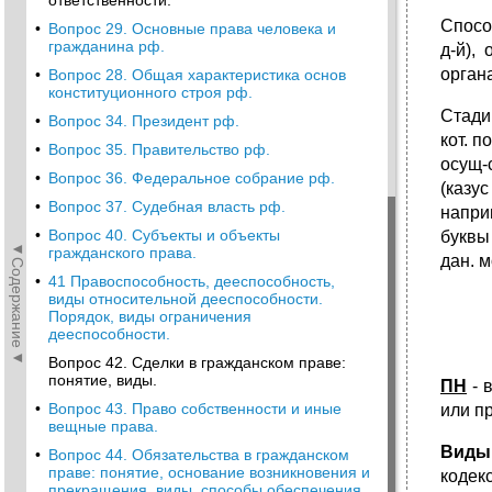
ответственности.
Спосо
•
Вопрос 29. Основные права человека и
гражданина рф.
д-й),
органа
•
Вопрос 28. Общая характеристика основ
конституционного строя рф.
Стади
•
Вопрос 34. Президент рф.
кот. п
•
Вопрос 35. Правительство рф.
осущ-с
•
Вопрос 36. Федеральное собрание рф.
(казу
•
Вопрос 37. Судебная власть рф.
напри
•
Вопрос 40. Субъекты и объекты
буквы 
◄Содержание◄
гражданского права.
дан. м
•
41 Правоспособность, дееспособность,
виды относительной дееспособности.
Порядок, виды ограничения
дееспособности.
Вопрос 42. Сделки в гражданском праве:
понятие, виды.
ПН
- 
•
Вопрос 43. Право собственности и иные
или п
вещные права.
Виды
•
Вопрос 44. Обязательства в гражданском
праве: понятие, основание возникновения и
кодек
прекращения, виды, способы обеспечения