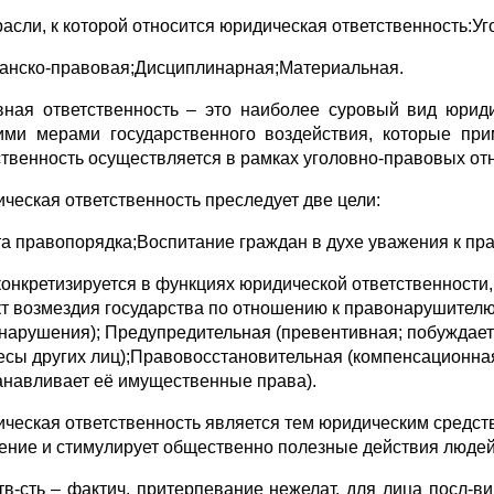
расли, к которой относится юридическая ответственность:У
анско-правовая;Дисциплинарная;Материальная.
вная ответственность – это наиболее суровый вид юриди
ими мерами государственного воздействия, которые при
ственность осуществляется в рамках уголовно-правовых от
ческая ответственность преследует две цели:
а правопорядка;Воспитание граждан в духе уважения к пра
конкретизируется в функциях юридической ответственности
акт возмездия государства по отношению к правонарушите
нарушения); Предупредительная (превентивная; побуждает 
есы других лиц);Правовосстановительная (компенсационная
анавливает её имущественные права).
ческая ответственность является тем юридическим средств
ение и стимулирует общественно полезные действия людей
тв-сть – фактич. притерпевание нежелат. для лица посл-ви