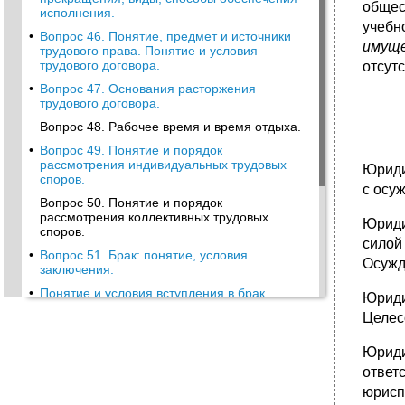
общес
исполнения.
учебн
•
Вопрос 46. Понятие, предмет и источники
имуще
трудового права. Понятие и условия
трудового договора.
отсут
•
Вопрос 47. Основания расторжения
трудового договора.
Вопрос 48. Рабочее время и время отдыха.
•
Вопрос 49. Понятие и порядок
рассмотрения индивидуальных трудовых
Юриди
споров.
с осу
Вопрос 50. Понятие и порядок
рассмотрения коллективных трудовых
Юриди
споров.
силой
•
Вопрос 51. Брак: понятие, условия
Осужд
заключения.
•
Понятие и условия вступления в брак
Юриди
Вопрос 53. Преступление: понятие,
Целес
категории, виды.
Юриди
•
Вопрос 54. Уголовные наказания: понятие,
виды.
ответ
юрисп
Вопрос 55. Виды административных