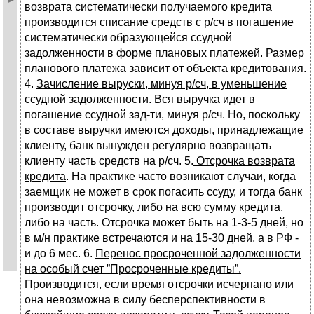
возврата систематически получаемого кредита
производится списание средств с р/сч в погашение
систематически образующейся ссудной
задолженности в форме плановых платежей. Размер
планового платежа зависит от объекта кредитования.
4.
Зачисление выруски, минуя р/сч, в уменьшение
ссудной задолженности.
Вся выручка идет в
погашение ссудной зад-ти, минуя р/сч. Но, поскольку
в составе выручки имеются доходы, принадлежащие
клиенту, банк вынужден регулярно возвращать
клиенту часть средств на р/сч. 5.
Отсрочка возврата
кредита
. На практике часто возникают случаи, когда
заемщик не может в срок погасить ссуду, и тогда банк
производит отсрочку, либо на всю сумму кредита,
либо на часть. Отсрочка может быть на 1-3-5 дней, но
в м/н практике встречаются и на 15-30 дней, а в РФ -
и до 6 мес. 6.
Перенос просроченной задолженности
на особый счет ”Просроченные кредиты”.
Производится, если время отсрочки исчерпано или
она невозможна в силу бесперспективности в