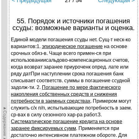
< Предыдущая
27 / 54
Следующая >
55. Порядок и источники погашения
ссуды: возможные варианты и оценка.
Единой модели погашения ссуды нет. Сущ-т неск-ко
вариантов:1.
эпизодическое погашение
на основе
срочных обяз-в. Чаще всего примен-ся при
использованиисальдово-компенсационных счетов,
когда возврат заранее приуроченк опред. лате или
ряду датПри наступлении срока погашения банк
списывает соответств. суммы в погашение ссудной
задолж-ти. 2.
Погашение по мере фактического
накопления собственных средств и снижения
потребности в заемных средствах
. Примером могут
служить с/х п/п, испытывающие потребность в заем.
►Содержание►
ср-вах в силу сезонного хар-ра работ.3.
Систематическое погашение кредита на основе
заранее фиксируемых сумм
. Применяется при
достаточно интенсивном платежном обороте. Для