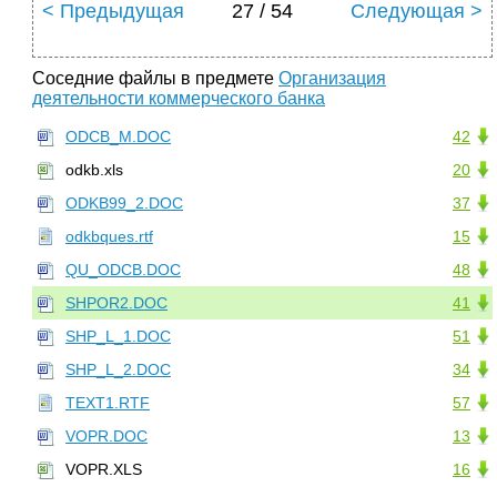
< Предыдущая
27 / 54
Следующая >
Соседние файлы в предмете
Организация
деятельности коммерческого банка
ODCB_M.DOC
42
odkb.xls
20
ODKB99_2.DOC
37
odkbques.rtf
15
QU_ODCB.DOC
48
SHPOR2.DOC
41
SHP_L_1.DOC
51
SHP_L_2.DOC
34
TEXT1.RTF
57
VOPR.DOC
13
VOPR.XLS
16