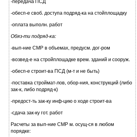
-передача ПСД
-обесп-е своб. доступа подряд-ка на стойплощадку
-оплата выполн. работ
Обяз-ти подряд-ка:
-вып-ние СМР в объемах, предусм. дог-ром
-возвед-е на стройплощадке врем. зданий и сооруж.
-обесп-е строит-ва ПСД (м-т и не быть)
-поставка строймат-лов, обор-ния, конструкций (либо
зак-к, либо подряд-к)
-предост-ть зак-ку инф-цию о ходе строит-ва
-сдача зак-ку гот. работ
Расчеты за вып-ние СМР м. осущ-ся в любом
порядке: