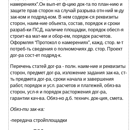
намерениях”.Он вып-ет ф-цию док-та по план-нию и
защите прав сторон на случай разрыва отн-ний м-ду
зак-ком и подряд-ком. В нем содерж-ся реквизиты
сторон, наим-ние объекта, состав, порядок и сроки
разраб-ки ПСД, наличие площадки, порядок обесп-я
строит-ва мат-ми и обор-ем, порядок расчетов.
Оформляя “Протокол о намерениях”, кажд. стор. м-т
потреб-ть сведения о полномочиях др. стор. Проект
дог-ра сост-ет подряд-к.
Перечень статей дог-ра - полн. наим-ние и реквизиты
сторон, предмет дог-ра, изложение задания зак-ка, ст-
ть предмета дог-ра, сроки начала и завершения
работ, порядок и усл. расчетов и платежей, обяз-ва
сторон, усл-я и порядок расторжения дог-ра,
гарантии кач-ва. Обяз-но д.б. технич. док-ция, смета.
Обяз-ти зак-ка:
-передача стройплощадки