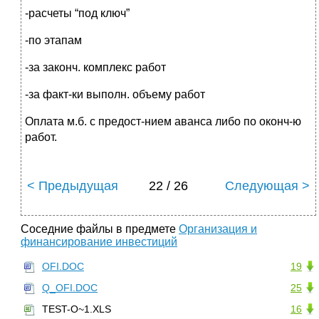
-расчеты “под ключ”
-по этапам
-за законч. комплекс работ
-за факт-ки выполн. объему работ
Оплата м.б. с предост-нием аванса либо по оконч-ю
работ.
< Предыдущая
22 / 26
Следующая >
Соседние файлы в предмете
Организация и
финансирование инвестиций
OFI.DOC
19
Q_OFI.DOC
25
TEST-O~1.XLS
16