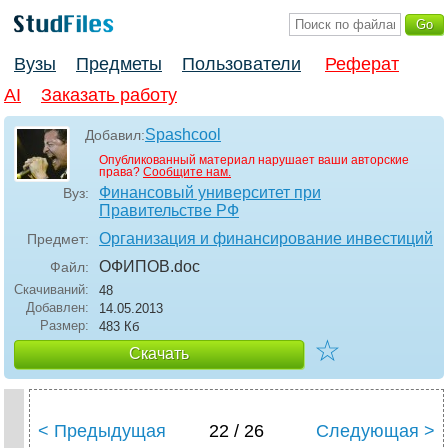
Вузы
Предметы
Пользователи
Реферат
AI
Заказать работу
Spashcool
Добавил:
Опубликованный материал нарушает ваши авторские
права?
Сообщите нам.
Финансовый университет при
Вуз:
Правительстве РФ
Организация и финансирование инвестиций
Предмет:
ОФИПОВ
.doc
Файл:
Скачиваний:
48
Добавлен:
14.05.2013
Размер:
483 Кб
☆
Скачать
< Предыдущая
22 / 26
Следующая >