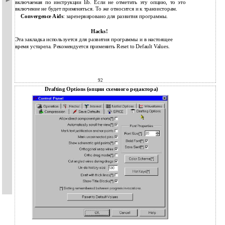
включаемая по инструкции lib. Если не отметить эту опцию, то это
включение не будет применяться. То же относится и к транзисторам.
Convergence Aids
: зарезервировано для развития программы.
Hacks!
Эта закладка используется для развития программы и в настоящее
время устарела. Рекомендуется применить Reset to Default Values.
92
Drafting Options (опции схемного редактора)