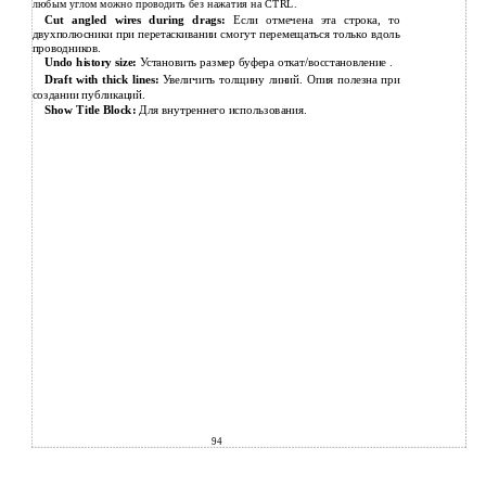
любым углом можно проводить без нажатия на CTRL.
Cut angled wires during drags:
Если отмечена эта строка, то
двухполюсники при перетаскивании смогут перемещаться только вдоль
проводников.
Undo history size:
Установить размер буфера откат/восстановление .
Draft with thick lines:
Увеличить толщину линий. Опия полезна при
создании публикаций.
Show Title Block:
Для внутреннего использования.
94