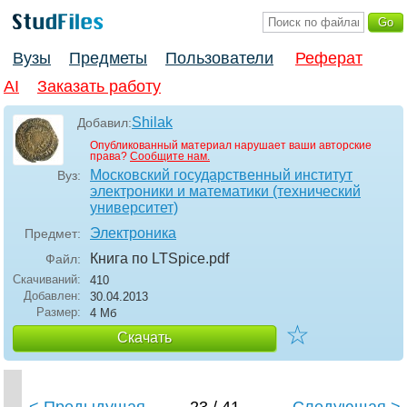
Вузы
Предметы
Пользователи
Реферат
AI
Заказать работу
Shilak
Добавил:
Опубликованный материал нарушает ваши авторские
права?
Сообщите нам.
Московский государственный институт
Вуз:
электроники и математики (технический
университет)
Электроника
Предмет:
Книга по LTSpice
.pdf
Файл:
Скачиваний:
410
Добавлен:
30.04.2013
Размер:
4 Мб
☆
Скачать