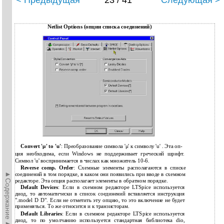
< Предыдущая
23 / 41
Следующая >
Netlist Options (опции списка соединений)
Convert 'µ' to 'u'
: Преобразование символа 'μ' к символу 'u' . Эта оп-
ция необходима, если Windows не поддерживает греческий шрифт.
Символ 'u' воспринимается в числах как множитель 10-6.
Reverse comp. Order
: Схемные элементы располагаются в списке
►Содержание►
соединений в том порядке, в каком они появились при вводе в схемном
редакторе. Эта опция располагает элементы в обратном порядке.
Default Devices
: Если в схемном редакторе LTSpice используется
диод, то автоматически в список соединений вставляется инструкция
".model D D". Если не отметить эту опцию, то это включение не будет
применяться. То же относится и к транзисторам.
Default Libraries
: Если в схемном редакторе LTSpice используется
диод, то по умолчанию используется стандартная библиотека dio,