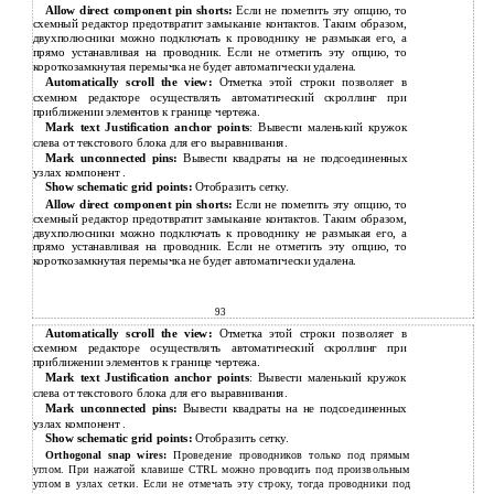
Allow direct component pin shorts:
Если не пометить эту опцию, то
схемный редактор предотвратит замыкание контактов. Таким образом,
двухполюсники можно подключать к проводнику не размыкая его, а
прямо устанавливая на проводник. Если не отметить эту опцию, то
короткозамкнутая перемычка не будет автоматически удалена.
Automatically scroll the view:
Отметка этой строки позволяет в
схемном редакторе осуществлять автоматический скроллинг при
приближении элементов к границе чертежа.
Mark text Justification anchor points
: Вывести маленький кружок
слева от текстового блока для его выравнивания.
Mark unconnected pins:
Вывести квадраты на не подсоединенных
узлах компонент .
Show schematic grid points:
Отобразить сетку.
Allow direct component pin shorts:
Если не пометить эту опцию, то
схемный редактор предотвратит замыкание контактов. Таким образом,
двухполюсники можно подключать к проводнику не размыкая его, а
прямо устанавливая на проводник. Если не отметить эту опцию, то
короткозамкнутая перемычка не будет автоматически удалена.
93
Automatically scroll the view:
Отметка этой строки позволяет в
схемном редакторе осуществлять автоматический скроллинг при
приближении элементов к границе чертежа.
Mark text Justification anchor points
: Вывести маленький кружок
слева от текстового блока для его выравнивания.
Mark unconnected pins:
Вывести квадраты на не подсоединенных
узлах компонент .
Show schematic grid points:
Отобразить сетку.
Orthogonal snap wires:
Проведение проводников только под прямым
углом. При нажатой клавише CTRL можно проводить под произвольным
углом в узлах сетки. Если не отмечать эту строку, тогда проводники под