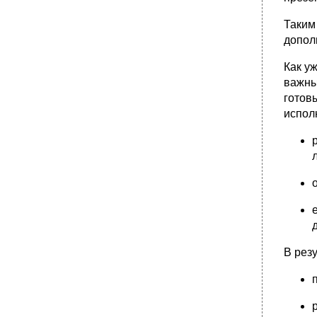
idef
•
Idef - cсемейство стандартов обследования
Таким
организаций и проектирования
допол
информационных систем
•
5. Интегрированные сапр и cals – системы
Как у
5.3.Процеccный подход к построению
важны
системы менеджемента качества
готов
•
Статья Стандарт idef – инструмент
испол
реинжениринга бизнес-процессов Вводная
часть
•
Историческая справка
Стандарт моделирования idef0
Техника построения и элементы модели
•
Порядок моделирования
Проектная группа
•
Цикл разработки модели
В рез
Книги на русском языке
•
Книги на английском языке
А.В. Носуленко. Использование
методологии idef в рамках создания