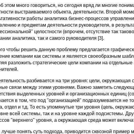
об этом много говориться, но сегодня вряд ли многие пони
тности выстраиваемого объекта, деятельности. Второй мо
ьтативности работы аналитика бизнес-процессов управления
влению и предметам деятельности руководителя, в результа
ессиональной" целостности (впрочем, отсутствие так таково
нии аналитика, так и самого руководителя [3].
ого чтобы решить данную проблему предлагается графическо
ение компании как системы и является своеобразным шабл
ляя разложить стратегические цели компании на отдельные
нителей.
еятельность разбивается на три уровня: цели, окружающая 
ные связи между этими уровнями. Важно заметить следующе
етствия выделенных уровней и организационных единиц (со
чается в том, что под "организацией" подразумевается не т
, отдел и т.д. То есть упомянутые три уровня (цель, окруж
овне всей системы, так и на уровне каждой подсистемы. Др
ссов "верхнего" уровня, а окружающая среда может включа
 лучше понять суть подхода, приводится сквозной пример 