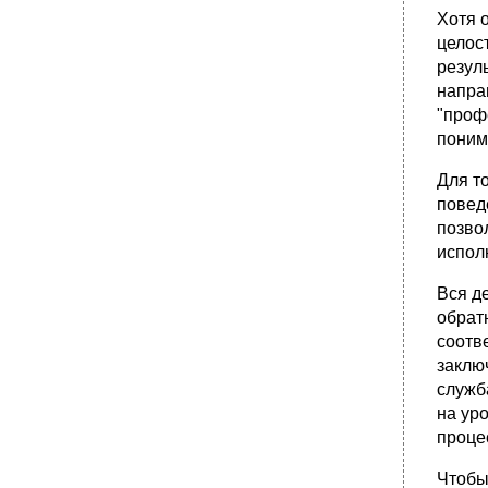
Хотя 
целос
резул
напра
"проф
понима
Для т
повед
позво
испол
Вся д
обрат
соотв
заклю
служба
на ур
проце
Чтобы