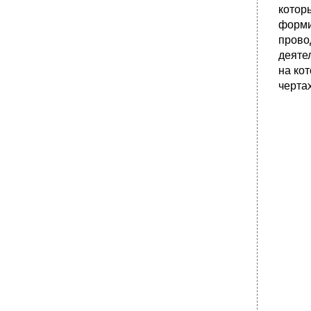
котор
форми
прово
деяте
на ко
черта