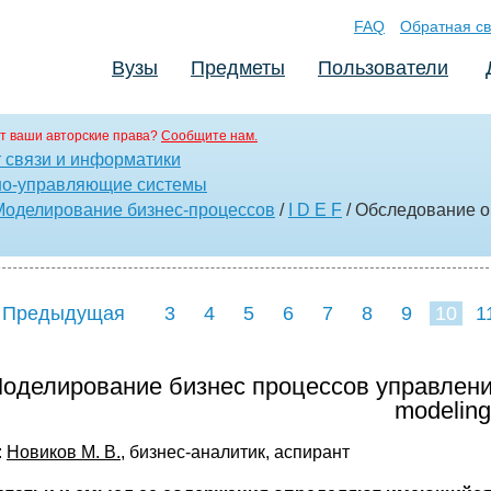
FAQ
Обратная св
Вузы
Предметы
Пользователи
т ваши авторские права?
Сообщите нам.
т связи и информатики
о-управляющие системы
Моделирование бизнес-процессов
/
I D E F
/ Обследование о
 Предыдущая
3
4
5
6
7
8
9
10
1
18
19
20
21
22
оделирование бизнес процессов управления: ide
modeling
:
Новиков М. В.
, бизнес-аналитик, аспирант