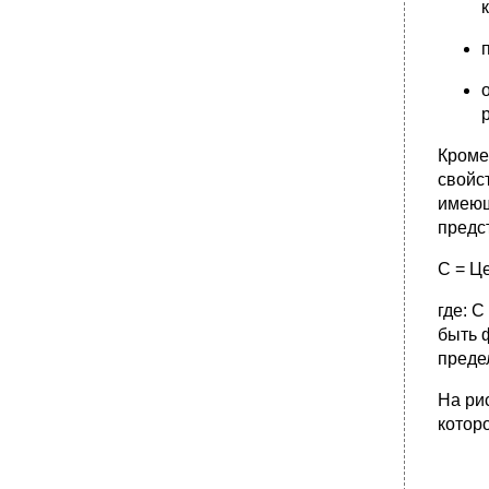
корпоративной информационной системы
«лоцман.Edu» тмц до
•
Структурный подход в преподавании
информатики а.Г. Кокин Курганский
государственный университет
•
Литература
Idef0 как инструмент моделирования
Кроме
процессов
свойс
•
Я процессы опишу, пусть меня научат!
имеющ
Цели описания – зачем это надо?
предс
•
Техники моделирования процессов –
основания выбора
C = Це
•
Моделирование данных
где: С
•
В заключение о грустном…
быть 
преде
На ри
котор