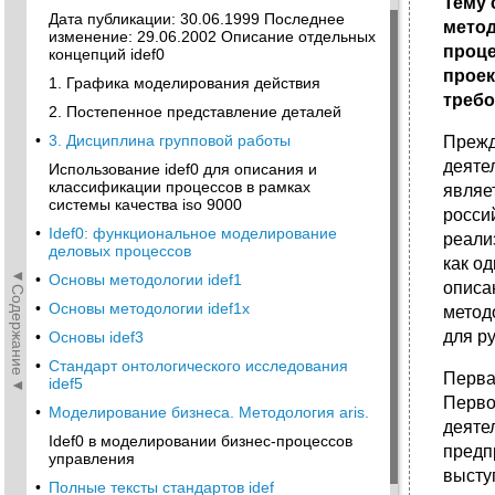
Тему 
Дата публикации: 30.06.1999 Последнее
метод
изменение: 29.06.2002 Описание отдельных
проце
концепций idef0
проек
1. Графика моделирования действия
требо
2. Постепенное представление деталей
•
3. Дисциплина групповой работы
Прежд
деяте
Использование idef0 для описания и
классификации процессов в рамках
являе
системы качества iso 9000
росси
•
Idef0: функциональное моделирование
реали
деловых процессов
как о
◄Содержание◄
•
Основы методологии idef1
описан
•
Основы методологии idef1x
метод
для р
•
Основы idef3
•
Стандарт онтологического исследования
Перва
idef5
Перво
•
Моделирование бизнеса. Методология aris.
деяте
Idef0 в моделировании бизнес-процессов
предп
управления
высту
•
Полные тексты стандартов idef