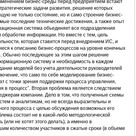
изменением бизнес-среды перед предприятием встают
тратегические задачи развития, решение которых
ую не только состояние, но и само строение бизнес-
мые последние технические достижения, а также опыт
мационная система объединяет все подразделения
 обработке информации. Но вместе с тем, цель
льности, которая ставится перед внедрением ИС, и
иеся к описанию бизнес-процессов на уровне конечных
ей. Обычно последующее за этим шагом решение
формационную систему и необходимость в каждом
здание моделей без учета деятельности руководителей
лючение, что само по себе моделирование бизнес-
т с точки зрения поддержки процесса управления,
ня в процесс". Вторая проблема является следствием
еджерам компании. Дело в том, что полученные схемы
тем и аналитикам, но не всегда выразительны и
ного процесса с целью обсуждения возможных его
роблема состоит не в какой-либо методологической
 (или не хотят этого делать), а именно в
им количеством участников в сжатые сроки (в объеме