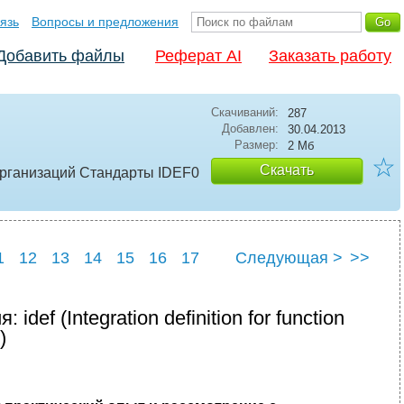
язь
Вопросы и предложения
Добавить файлы
Реферат AI
Заказать работу
Скачиваний:
287
Добавлен:
30.04.2013
Размер:
2 Мб
☆
Скачать
рганизаций Стандарты IDEF0
1
12
13
14
15
16
17
Следующая >
>>
23
24
25
f (Integration definition for function
)