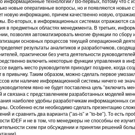
о информационные технологии? Во-первых, потому что с 
лько новые оперативные вопросы, но и появляются новые с
ет новую информацию, причем качественно новую, отражающ
мы. Во-вторых, в информационных системах отражаются са
ния в предметных областях менеджмента. В третьих, инфор
нии, позволяя автоматизировать многие функции по сбору и
атизации основных процессов текущей операционной деяте
пределяет результаты аналитиков и разработчиков, сводящ
нителей, практически без учета деятельности руководител
редственно включить некоторые функции управления в ин
ссе видеть место руководителя приходит позднее, когда со
т в привычку. Таким образом, можно сделать первое умозак
ссов или наличие информационной системы ничего не знача
руководителем явно не будет поставлена цель "включить ме
й и связана с представлением разработанных моделей мен
сания наиболее удобны разработчикам информационных сис
дны. Особенно если необходимо сделать презентацию слож
ний и сравнить два варианта ("as-is" и "to-be"). То есть п
сти IDEF и не в том, что менеджеры не способны ее изучить
ительности схем при обсуждении и принятии решений больш
нтации).