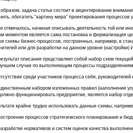
 образом, задача статьи состоит в акцентировании внимания
нить, обогатить "картину мира" проектирования процессов
же отмечалось, начиная описывать деятельность той или ин
м моментом является сама постановка и формализация цели
ые схемы бизнес-процессов, построенных, например, в ста
нителей или для разработки на данном уровне (настройки)
результат описания представляет собой набор схем текуще
лучшем случае по выполняющим процессы подразделениям
отсутствие среди участников процесса себя, руководителей о
единственным набором изложенных правил (наполнение упр
должно функционировать предприятие, является набор отд
ультате крайне трудно использовать данные схемы, наприме
построении процессов стратегического планирования и бю
разработке нормативов и систем оценок качества выполне