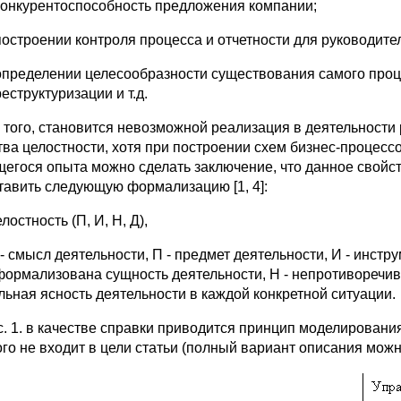
конкурентоспособность предложения компании;
построении контроля процесса и отчетности для руководите
определении целесообразности существования самого проце
реструктуризации и т.д.
 того, становится невозможной реализация в деятельности 
тва целостности, хотя при построении схем бизнес-процес
егося опыта можно сделать заключение, что данное свойст
тавить следующую формализацию [1, 4]:
лостность (П, И, Н, Д),
 - смысл деятельности, П - предмет деятельности, И - инст
формализована сущность деятельности, Н - непротиворечивос
льная ясность деятельности в каждой конкретной ситуации.
с. 1. в качестве справки приводится принцип моделировани
ого не входит в цели статьи (полный вариант описания мож