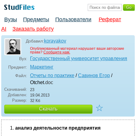
Вузы
Предметы
Пользователи
Реферат
AI
Заказать работу
korayakov
Добавил:
Опубликованный материал нарушает ваши авторские
права?
Сообщите нам.
Государственный университет управления
Вуз:
Маркетинг
Предмет:
Отчеты по практике
/
Савинов Егор
/
Файл:
Otchet
.doc
Скачиваний:
23
Добавлен:
19.04.2013
Размер:
32 Кб
☆
Скачать
анализ деятельности предприятия