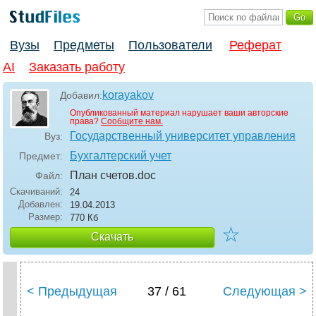
Вузы
Предметы
Пользователи
Реферат
AI
Заказать работу
korayakov
Добавил:
Опубликованный материал нарушает ваши авторские
права?
Сообщите нам.
Государственный университет управления
Вуз:
Бухгалтерский учет
Предмет:
План счетов
.doc
Файл:
Скачиваний:
24
Добавлен:
19.04.2013
Размер:
770 Кб
☆
Скачать
< Предыдущая
37 / 61
Следующая >