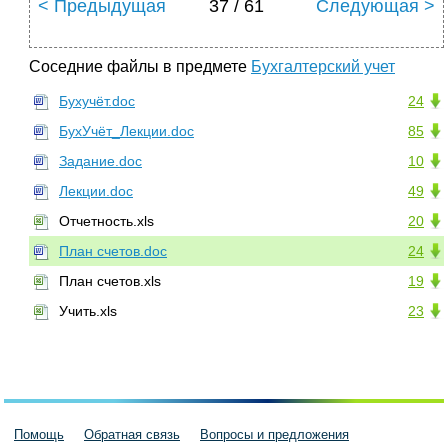
< Предыдущая
37 / 61
Следующая >
Соседние файлы в предмете
Бухгалтерский учет
Бухучёт.doc
24
БухУчёт_Лекции.doc
85
Задание.doc
10
Лекции.doc
49
Отчетность.xls
20
План счетов.doc
24
План счетов.xls
19
Учить.xls
23
Помощь
Обратная связь
Вопросы и предложения