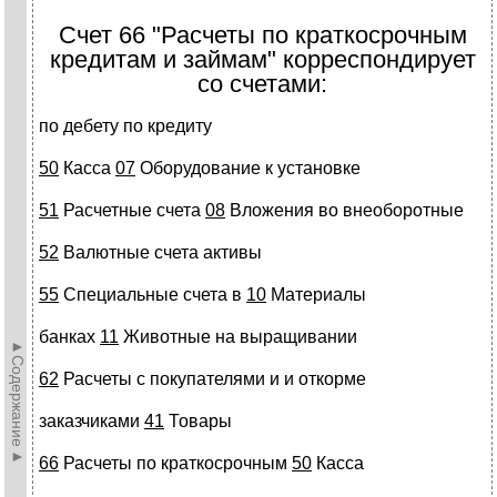
Счет 66 "Расчеты по краткосрочным
кредитам и займам" корреспондирует
со счетами:
по дебету по кредиту
50
Касса
07
Оборудование к установке
51
Расчетные счета
08
Вложения во внеоборотные
52
Валютные счета активы
55
Специальные счета в
10
Материалы
банках
11
Животные на выращивании
►Содержание►
62
Расчеты с покупателями и и откорме
заказчиками
41
Товары
66
Расчеты по краткосрочным
50
Касса