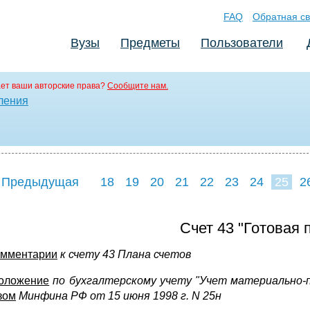
FAQ
Обратная св
Вузы
Предметы
Пользователи
ет ваши авторские права?
Сообщите нам.
ления
 Предыдущая
18
19
20
21
22
23
24
25
2
33
34
35
3
Счет 43 "Готовая 
омментарии
к счету 43 Плана счетов
оложение
по бухгалтерскому учету "Учет материально-п
зом
Минфина РФ от 15 июня 1998 г. N 25н