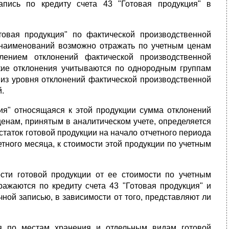
апись по кредиту счета 43 "Готовая продукция" в
товая продукция" по фактической производственной
 наименований возможно отражать по учетным ценам
лением отклонений фактической производственной
акие отклонения учитываются по однородным группам
 из уровня отклонений фактической производственной
.
ция" относящаяся к этой продукции сумма отклонений
ценам, принятым в аналитическом учете, определяется
статок готовой продукции на начало отчетного периода
етного месяца, к стоимости этой продукции по учетным
сти готовой продукции от ее стоимости по учетным
ражаются по кредиту счета 43 "Готовая продукция" и
ной записью, в зависимости от того, представляют ли
ся по местам хранения и отдельным видам готовой