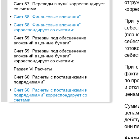
отгру
Счет 57 "Переводы в пути" корреспондирует
со счетами:
корре
•
Счет 58 "Финансовые вложения"
При у
•
Счет 58 "Финансовые вложения"
себес
корреспондирует со счетами:
(план
Счет 59 "Резервы под обесценение
себес
вложений в ценные бумаги"
готов
Счет 59 "Резервы под обесценение
себес
вложений в ценные бумаги"
корреспондирует со счетами:
При с
Раздел VI Расчеты
факти
Счет 60 "Расчеты с поставщиками и
по пр
подрядчиками"
и отк
•
Счет 60 "Расчеты с поставщиками и
ценам
подрядчиками" корреспондирует со
счетами:
Суммы
Счет 62 "Расчеты с покупателями и
ценам
заказчиками"
дебет
•
Счет 62 "Расчеты с покупателями и
заказчиками" корреспондирует со счетами:
они п
Счет 63 "Резервы по сомнительным долгам"
Анали