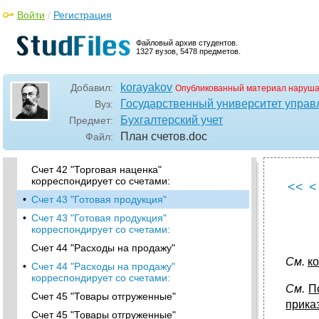
Счет 29 "Обслуживающие производства и
Войти
/
Регистрация
хозяйства" корреспондирует со счетами:
•
Раздел IV Готовая продукция и товары
Файловый архив студентов.
1327 вузов, 5478 предметов.
Счет 40 "Выпуск продукции (работ, услуг)"
Счет 40 "Выпуск продукции (работ, услуг)"
корреспондирует со счетами:
korayakov
Добавил:
Опубликованный материал наруша
Счет 41 "Товары"
Государственный университет управ
Вуз:
Бухгалтерский учет
Предмет:
•
Счет 41 "Товары" корреспондирует со
счетами:
План счетов
.doc
Файл:
Счет 42 "Торговая наценка"
Счет 42 "Торговая наценка"
корреспондирует со счетами:
<<
<
•
Счет 43 "Готовая продукция"
•
Счет 43 "Готовая продукция"
корреспондирует со счетами:
Счет 44 "Расходы на продажу"
См.
к
•
Счет 44 "Расходы на продажу"
корреспондирует со счетами:
См.
П
Счет 45 "Товары отгруженные"
прика
Счет 45 "Товары отгруженные"