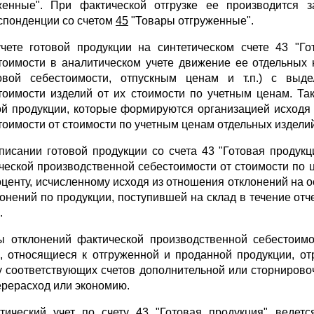
женные". При фактической отгрузке ее производится з
спонденции со счетом
45
"Товары отгруженные".
чете готовой продукции на синтетическом счете 43 "Го
тоимости в аналитическом учете движение ее отдельных
овой себестоимости, отпускным ценам и т.п.) с выде
тоимости изделий от их стоимости по учетным ценам. Т
ой продукции, которые формируются организацией исходя
тоимости от стоимости по учетным ценам отдельных изделий
писании готовой продукции со счета 43 "Готовая продук
ческой производственной себестоимости от стоимости по 
оценту, исчисленному исходя из отношения отклонений на о
лонений по продукции, поступившей на склад в течение отч
.
 отклонений фактической производственной себестоимо
, относящиеся к отгруженной и проданной продукции, от
у соответствующих счетов дополнительной или сторнировоч
ерерасход или экономию.
тический учет по счету 43 "Готовая продукция" ведет