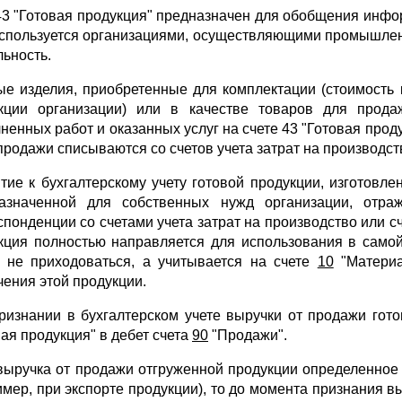
43 "Готовая продукция" предназначен для обобщения инфо
используется организациями, осуществляющими промышлен
льность.
ые изделия, приобретенные для комплектации (стоимость
кции организации) или в качестве товаров для прод
ненных работ и оказанных услуг на счете 43 "Готовая проду
продажи списываются со счетов учета затрат на производст
тие к бухгалтерскому учету готовой продукции, изготовле
азначенной для собственных нужд организации, отраж
спонденции со счетами учета затрат на производство или с
кция полностью направляется для использования в самой 
 не приходоваться, а учитывается на счете
10
"Материа
чения этой продукции.
ризнании в бухгалтерском учете выручки от продажи гото
вая продукция" в дебет счета
90
"Продажи".
выручка от продажи отгруженной продукции определенное 
имер, при экспорте продукции), то до момента признания в