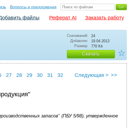
язь
Вопросы и предложения
Добавить файлы
Реферат AI
Заказать работу
Скачиваний:
24
Добавлен:
19.04.2013
Размер:
770 Кб
☆
Скачать
6
27
28
29
30
31
32
Следующая >
>>
6
37
продукция"
роизводственных запасов" (ПБУ 5/98), утвержденное