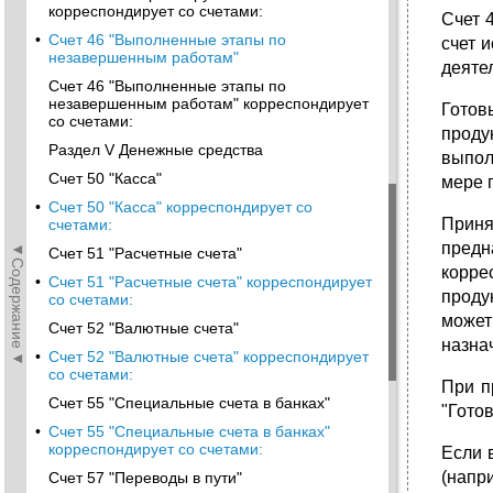
корреспондирует со счетами:
Счет 
•
Счет 46 "Выполненные этапы по
счет 
незавершенным работам"
деяте
Счет 46 "Выполненные этапы по
незавершенным работам" корреспондирует
Готов
со счетами:
проду
Раздел V Денежные средства
выпол
Счет 50 "Касса"
мере 
•
Счет 50 "Касса" корреспондирует со
Приня
счетами:
предн
◄Содержание◄
Счет 51 "Расчетные счета"
корре
•
Счет 51 "Расчетные счета" корреспондирует
проду
со счетами:
может
Счет 52 "Валютные счета"
назна
•
Счет 52 "Валютные счета" корреспондирует
со счетами:
При п
Счет 55 "Специальные счета в банках"
"Гото
•
Счет 55 "Специальные счета в банках"
корреспондирует со счетами:
Если 
(напр
Счет 57 "Переводы в пути"