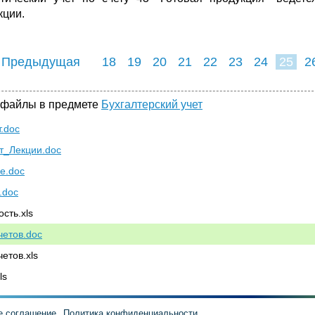
кции.
 Предыдущая
18
19
20
21
22
23
24
25
2
33
34
35
3
 файлы в предмете
Бухгалтерский учет
т.doc
т_Лекции.doc
е.doc
.doc
сть.xls
четов.doc
етов.xls
ls
е соглашение
Политика конфиденциальности