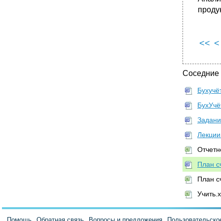
Счет 63 "Резервы по сомнительным долгам"
проду
корреспондирует со счетами:
Счет 66 "Расчеты по краткосрочным
кредитам и займам"
<<
<
•
Счет 66 "Расчеты по краткосрочным
кредитам и займам" корреспондирует со
счетами:
Соседние
Счет 67 "Расчеты по долгосрочным
кредитам и займам"
Бухучё
•
Счет 67 "Расчеты по долгосрочным
кредитам и займам" корреспондирует со
БухУчё
счетами:
Задани
Счет 68 "Расчеты по налогам и сборам"
Лекции
Счет 68 "Расчеты по налогам и сборам"
корреспондирует со счетами:
Отчетно
•
Счет 69 "Расчеты по социальному
План с
страхованию и обеспечению"
Счет 69 "Расчеты по социальному
План сч
страхованию и обеспечению"
Учить.x
корреспондирует со счетами:
•
Счет 70 "Расчеты с персоналом по оплате
труда"
Помощь
Обратная связь
Вопросы и предложения
Пользовательско