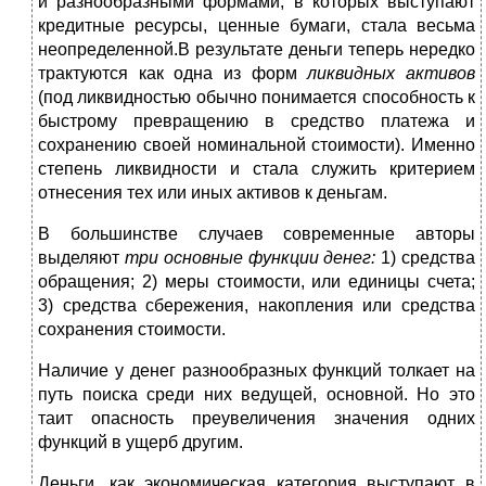
и разнообразными формами, в которых выступают
кредитные ресурсы, ценные бумаги, стала весьма
неопределенной.В результате деньги теперь нередко
трактуются как одна из форм
ликвидных активов
(под ликвидностью обычно понимается способность к
быстрому превращению в средство платежа и
сохранению своей номинальной стоимости). Именно
степень ликвидности и стала служить критерием
отнесения тех или иных активов к деньгам.
В большинстве случаев современные авторы
выделяют
три основные функции денег:
1) средства
обращения; 2) меры стоимости, или единицы счета;
3) средства сбережения, накопления или средства
сохранения стоимости.
Наличие у денег разнообразных функций толкает на
путь поиска среди них ведущей, основной. Но это
таит опасность преувеличения значения одних
функций в ущерб другим.
Деньги, как экономическая категория выступают в