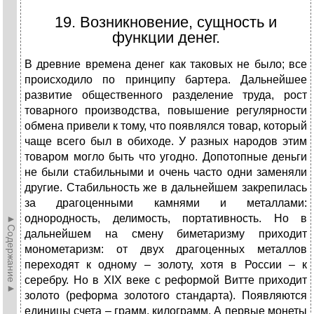
19. Возникновение, сущность и
функции денег.
В древние времена денег как таковых не было; все
происходило по принципу бартера. Дальнейшее
развитие общественного разделение труда, рост
товарного производства, повышение регулярности
обмена привели к тому, что появлялся товар, который
чаще всего был в обиходе. У разных народов этим
товаром могло быть что угодно. Допотопные деньги
не были стабильными и очень часто одни заменяли
другие. Стабильность же в дальнейшем закрепилась
за драгоценными камнями и металлами:
однородность, делимость, портативность. Но в
►Содержание►
дальнейшем на смену биметаризму приходит
монометаризм: от двух драгоценных металлов
переходят к одному – золоту, хотя в России – к
серебру. Но в ХIХ веке с реформой Витте приходит
золото (реформа золотого стандарта). Появляются
единицы счета – грамм, килограмм. А первые монеты