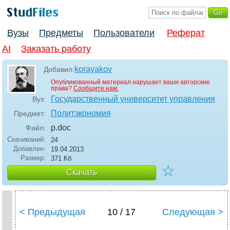
Вузы
Предметы
Пользователи
Реферат
AI
Заказать работу
korayakov
Добавил:
Опубликованный материал нарушает ваши авторские
права?
Сообщите нам.
Государственный университет управления
Вуз:
Политэкономия
Предмет:
p
.doc
Файл:
Скачиваний:
24
Добавлен:
19.04.2013
Размер:
371 Кб
☆
Скачать
< Предыдущая
10 / 17
Следующая >