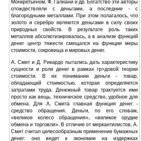
Монкретьеном, Ф. Галиани и др. Богатство эти авторы
отождествляли с деньгами, а последние - с
благородными металлами. При этом полагалось, что
золото и серебро являются деньгами в силу своих
природных свойств. В результате роль таких
металлов абсолютизировалась, а в анализе функций
денег центр тяжести смещался на функции меры
стоимости, сокровища и мировых денег.
А. Смит и Д. Рикардо пытались дать характеристику
сущности и роли денег в рамках гр>довой теории
стоимости. В их понимании деньги - товар,
обладающий стоимостью, которая определяется
затратами труда. Денежный товар трактуется ими
просто как вещь, техническое средство, удобное для
обмена. Для А. Смита главная функция денег -
средство обращения. Деньги, по его словам,
«великое колесо обращения», «великое орудие
обмена и торговли». В отличие от меркантилистов, А.
Смит считал целесообразным применение бумажных
денег: оно ведет к экономии на издержках