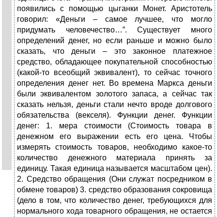
появились с помощью цыганки Монет. Аристотель
говорил: «Деньги – самое лучшее, что могло
придумать человечество…”. Существует много
определений денег, но если раньше и можно было
сказать, что деньги – это законное платежное
средство, обладающее покупательной способностью
(какой-то всеобщий эквивалент), то сейчас точного
определения денег нет. Во времена Маркса деньги
были эквивалентом золотого запаса, а сейчас так
сказать нельзя, деньги стали нечто вроде долгового
обязательства (векселя). Функции денег. Функции
денег: 1. мера стоимости (Стоимость товара в
денежном его выражении есть его цена. Чтобы
измерять стоимость товаров, необходимо какое-то
количество денежного материала принять за
единицу. Такая единица называется масштабом цен).
2. Средство обращения (Они служат посредником в
обмене товаров) 3. средство образования сокровища
(дело в том, что количество денег, требующихся для
нормального хода товарного обращения, не остается