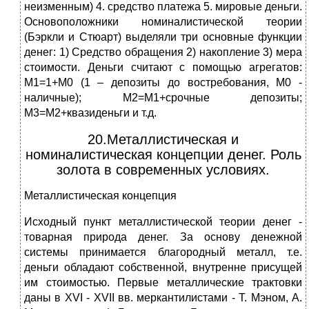
неизменным) 4. средство платежа 5. мировые деньги.
Основоположники номиналистической теории
(Бэркли и Стюарт) выделяли три основные функции
денег: 1) Средство обращения 2) накопление 3) мера
стоимости. Деньги считают с помощью агрегатов:
М1=1+М0 (1 – депозиты до востребования, М0 -
наличные); М2=М1+срочные депозиты;
М3=М2+квазиденьги и т.д.
20.Металлистическая и
номиналистическая концепции денег. Роль
золота в современных условиях.
Металлистическая концепция
Исходный пункт металлистической теории денег -
товарная природа денег. За основу денежной
системы принимается благородный металл, т.е.
деньги обладают собственной, внутренне присущей
им стоимостью. Первые металлические трактовки
даны в XVI - XVII вв. меркантилистами - Т. Мэном, А.