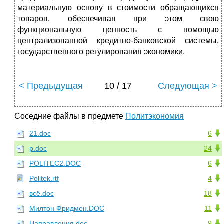
материальную основу в стоимости обращающихся
товаров, обеспечивая при этом свою
функциональную ценность с помощью
централизованной кредитно-банковской системы,
государственного регулирования экономики.
< Предыдущая
10 / 17
Следующая >
Соседние файлы в предмете
Политэкономия
21.doc
6
p.doc
24
POLITEC2.DOC
6
Politek.rtf
4
всё.doc
18
Милтон Фридмен.DOC
11
Направления.doc
9