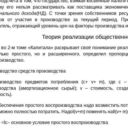
 подсчёта в том, что государство, взимая косвенные налоги
му его нельзя рассматривать как поставщика экономиче
нального дохода
(НД). С точки зрения собственников ре
ов от участия в производстве за текущий период. Пр
атель, отражающий уровень цен на факторы производства и
Теория реализации общественно
 во 2-м томе «Капитала» раскрывает своё понимание реа
лько простого, но и расширенного, определил пропор
оизводство.
зводство средств производства
оизводство предметов потребления (c+ v+ m), где c –
водства (амортизационное сырьё); v – стоимость, соз
ость).
беспечения простого воспроизводства надо возместить пот
можно полностью потратить. НадоI(v+m) поменять наII(v+ m)
m) =Ic– основное условие простого воспроизводства