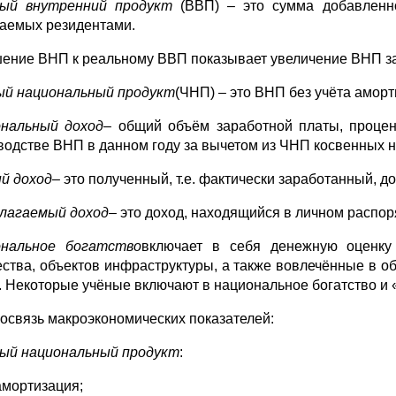
вый внутренний продукт
(ВВП) – это сумма добавленно
аемых резидентами.
ение ВНП к реальному ВВП показывает увеличение ВНП за 
й национальный продукт
(ЧНП) – это ВНП без учёта амор
нальный доход
– общий объём заработной платы, процент
водстве ВНП в данном году за вычетом из ЧНП косвенных 
й доход
– это полученный, т.е. фактически заработанный, д
лагаемый доход
– это доход, находящийся в личном распо
ональное богатство
включает в себя денежную оценку
ства, объектов инфраструктуры, а также вовлечённые в о
. Некоторые учёные включают в национальное богатство и 
освязь макроэкономических показателей:
ый национальный продукт
:
амортизация;