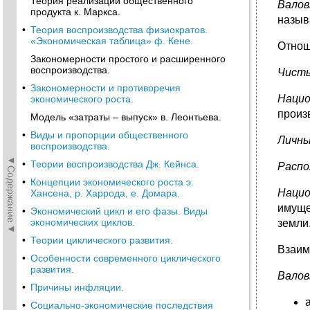
Теория реализации общественного
Вало
продукта к. Маркса.
назыв
•
Теория воспроизводства физиократов.
«Экономическая таблица» ф. Кене.
Отнош
Закономерности простого и расширенного
воспроизводства.
Чисты
•
Закономерности и противоречия
Нацио
экономического роста.
произ
Модель «затраты – выпуск» в. Леонтьева.
•
Виды и пропорции общественного
Личны
воспроизводства.
◄Содержание◄
•
Теории воспроизводства Дж. Кейнса.
Распо
•
Концепции экономического роста э.
Наци
Хансена, р. Харрода, е. Домара.
имуще
•
Экономический цикл и его фазы. Виды
экономических циклов.
земли
•
Теории циклического развития.
Взаим
•
Особенности современного циклического
развития.
Валов
•
Причины инфляции.
•
Социально-экономические последствия