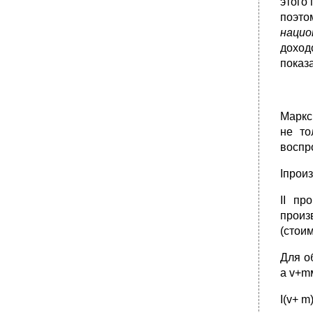
этого
поэто
нацио
доход
показ
Маркс
не то
воспр
Iпрои
II пр
произ
(стоим
Для о
а v+m
I(v+ 