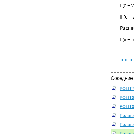
I (c + v
II (c +
Расши
I (v + 
<<
<
Соседние
POLIT
POLIT
POLIT
Политэк
Политэ
Политэ