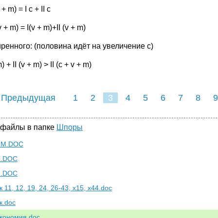
 + m) = I c + II c
 v + m) = I(v + m)+II (v + m)
ренного: (половина идёт на увеличение с)
m) + II (v + m) > II (c + v + m)
 Предыдущая
1
2
3
4
5
6
7
8
9
 файлы в папке
Шпоры
7M.DOC
8.DOC
9.DOC
 11, 12, 19, 24, 26-43, х15, х44.doc
к.doc
кономия.doc