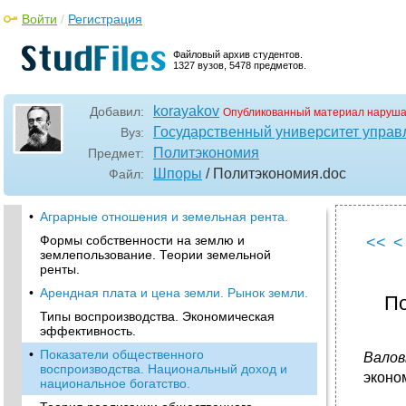
Войти
/
Регистрация
Файловый архив студентов.
1327 вузов, 5478 предметов.
korayakov
Добавил:
Опубликованный материал наруша
Государственный университет управ
Вуз:
Политэкономия
Предмет:
Шпоры
/ Политэкономия
.doc
Файл:
•
Аграрные отношения и земельная рента.
Формы собственности на землю и
<<
<
землепользование. Теории земельной
ренты.
•
Арендная плата и цена земли. Рынок земли.
По
Типы воспроизводства. Экономическая
эффективность.
•
Показатели общественного
Валов
воспроизводства. Национальный доход и
эконом
национальное богатство.