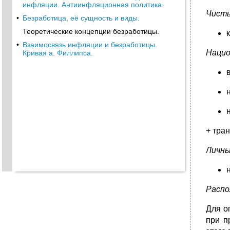
инфляции. Антиинфляционная политика.
Чисты
•
Безработица, её сущность и виды.
Теоретические концепции безработицы.
•
Взаимосвязь инфляции и безработицы.
Нацио
Кривая а. Филлипса.
+ тра
Личны
Распо
Для о
при п