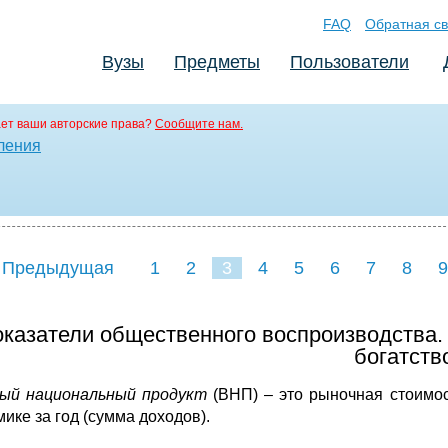
FAQ
Обратная св
Вузы
Предметы
Пользователи
ет ваши авторские права?
Сообщите нам.
ления
 Предыдущая
1
2
3
4
5
6
7
8
9
казатели общественного воспроизводства.
богатств
ый национальный продукт
(ВНП) – это рыночная стоимос
ике за год (сумма доходов).