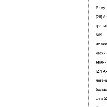
Риму.
[26] А
грани
669
их вл
чески
евани
[27] 
легенд
больш
ся в 5