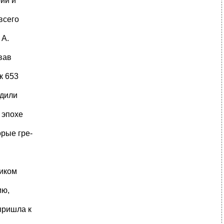
рии и
всего
 А.
вав
к 653
одили
 эпохе
рые гре-
ником
ию,
пришла к