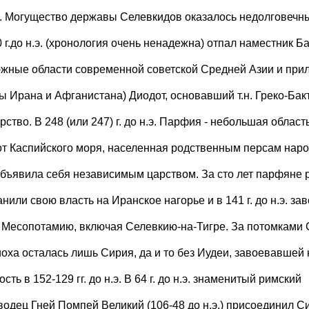
р. Могущество державы Селевкидов оказалось недолговечн
 г.до н.э. (хронология очень ненадежна) отпал наместник Ба
южные области современной советской Средней Азии и пр
ы Ирана и Афганистана) Диодот, основавший т.н. Греко-Бак
рство. В 248 (или 247) г. до н.э. Парфия - небольшая област
 от Каспийского моря, населенная родственным персам наро
объявила себя независимым царством. За сто лет парфяне 
нили свою власть на Иранское нагорье и в 141 г. до н.э. зав
 Месопотамию, включая Селевкию-на-Тигре. За потомками 
иоха осталась лишь Сирия, да и то без Иудеи, завоевавшей 
сть в 152-129 гг. до н.э. В 64 г. до н.э. знаменитый римский
водец Гней Помпей Великий (106-48 до н.э.) присоединил С