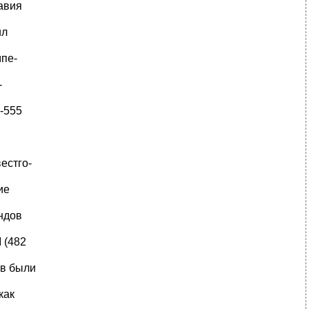
авия
ил
мпе-
-
-555
естго-
ие
ундов
 (482
ов были
как