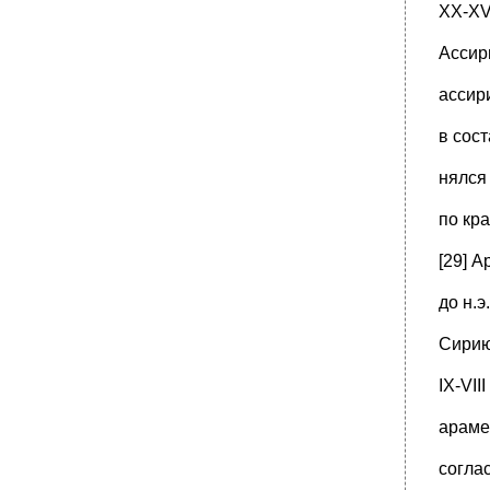
ХХ-ХVI
Ассири
ассир
в сост
нялся
по кра
[29] 
до н.э
Сирию,
IХ-VII
араме
согла