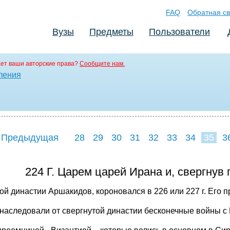
FAQ
Обратная св
Вузы
Предметы
Пользователи
ет ваши авторские права?
Сообщите нам.
ления
 Предыдущая
28
29
30
31
32
33
34
35
3
43
44
45
4
224 Г. Царем царей Ирана и, свергнув
ой династии Аршакидов, короновался в 226 или 227 г. Его п
унаследовали от свергнутой династии бесконечные войны с