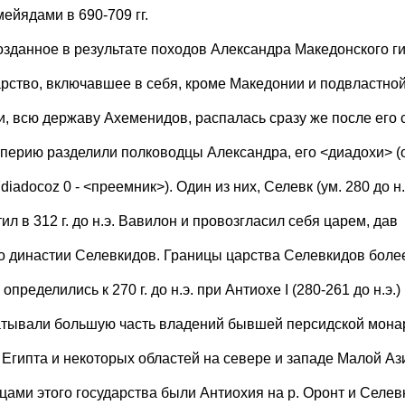
ейядами в 690-709 гг.
Созданное в результате походов Александра Македонского г
арство, включавшее в себя, кроме Македонии и подвластной
и, всю державу Ахеменидов, распалась сразу же после его 
мперию разделили полководцы Александра, его <диадохи> (
7diadocoz 0 - <преемник>). Один из них, Селевк (ум. 280 до н.э
ил в 312 г. до н.э. Вавилон и провозгласил себя царем, дав
о династии Селевкидов. Границы царства Селевкидов боле
определились к 270 г. до н.э. при Антиохе I (280-261 до н.э.)
атывали большую часть владений бывшей персидской мона
 Египта и некоторых областей на севере и западе Малой Аз
цами этого государства были Антиохия на р. Оронт и Селев