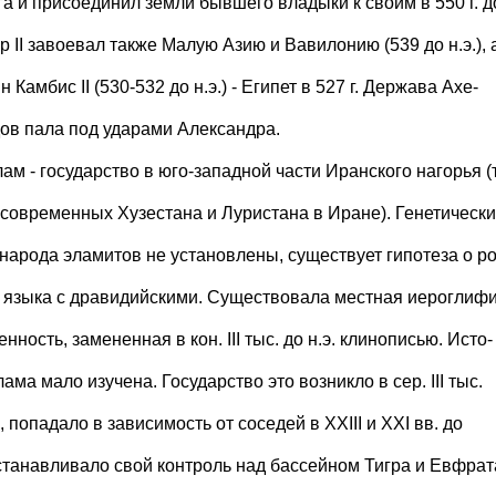
га и присоединил земли бывшего владыки к своим в 550 г. д
ир II завоевал также Mалую Азию и Вавилонию (539 до н.э.), 
н Камбис II (530-532 до н.э.) - Египет в 527 г. Держава Ахе-
ов пала под ударами Александра.
лам - государство в юго-западной части Иранского нагорья (
 современных Хузестана и Луристана в Иране). Генетическ
 народа эламитов не установлены, существует гипотеза о ро
х языка с дравидийскими. Существовала местная иероглиф
нность, замененная в кон. III тыс. до н.э. клинописью. Исто-
ама мало изучена. Государство это возникло в сер. III тыс.
., попадало в зависимость от соседей в ХХIII и ХХI вв. до
 устанавливало свой контроль над бассейном Тигра и Евфрат