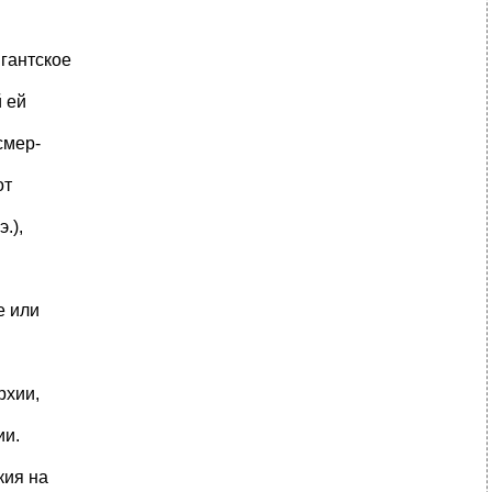
игантское
 ей
смер-
от
.),
е или
рхии,
ии.
кия на