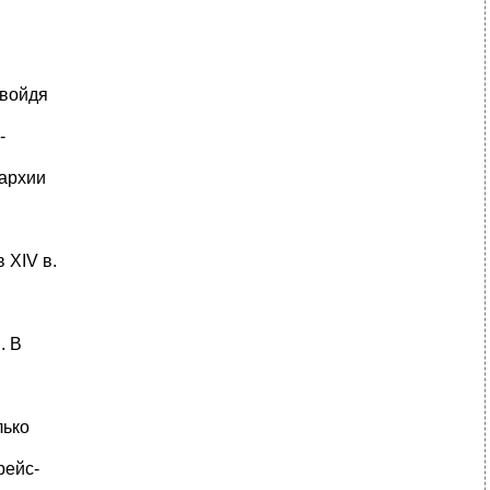
,
 войдя
-
нархии
 ХIV в.
. В
лько
рейс-