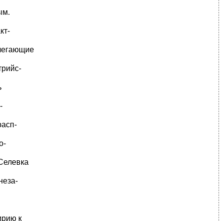
ым.
кт-
илегающие
трийс-
ь
-
расп-
о-
Селевка
неза-
ирию к