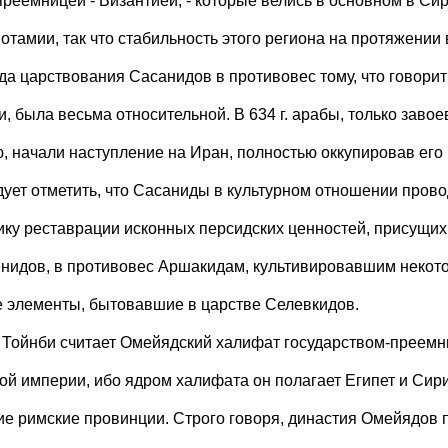
 преемницей - Византией, - которые велись в основном в Си
отамии, так что стабильность этого региона на протяжении 
да царствования Сасанидов в противовес тому, что говорит
и, была весьма относительной. В 634 г. арабы, только завое
, начали наступление на Иран, полностью оккупировав его 
едует отметить, что Сасаниды в культурном отношении пров
ику реставрации исконных персидских ценностей, присущих
нидов, в противовес Аршакидам, культивировавшим некото
е элементы, бытовавшие в царстве Селевкидов.
А. Тойнби считает Омейядский халифат государством-преем
ой империи, ибо ядром халифата он полагает Египет и Сир
е римские провинции. Строго говоря, династия Омейядов 