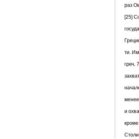
раз Ом
[25] 
госуд
Греци
ти. И
греч. 
захват
начал
менее 
и охв
кроме
Столи