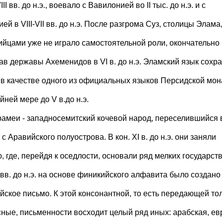
II вв. до н.э., воевало с Вавилонией во II тыс. до н.э. и с
ей в VIII-VII вв. до н.э. После разгрома Суз, столицы Элама
ийцами уже не играло самостоятельной роли, окончательно
ав державы Ахеменидов в VI в. до н.э. Эламский язык сохра
 в качестве одного из официальных языков Персидской мо
йней мере до V в.до н.э.
Арамеи - западносемитский кочевой народ, переселившийся в
. с Аравийского полуострова. В кон. ХI в. до н.э. они заняли
 где, перейдя к оседлости, основали ряд мелких государств
I вв. до н.э. на основе финикийского алфавита было создано
йское письмо. К этой консонантной, то есть передающей то
сные, письменности восходит целый ряд иных: арабская, ев