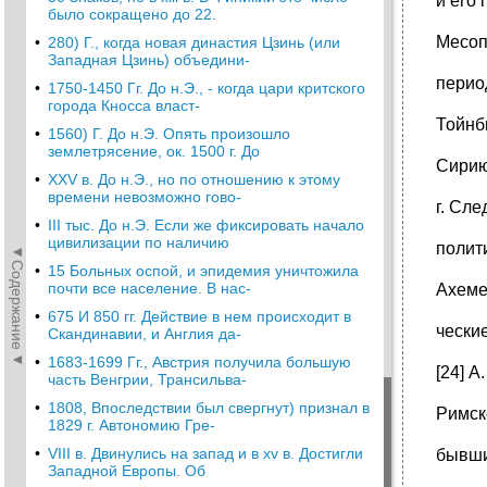
и его
было сокращено до 22.
Месоп
•
280) Г., когда новая династия Цзинь (или
Западная Цзинь) объедини-
перио
•
1750-1450 Гг. До н.Э., - когда цари критского
города Кносса власт-
Тойнб
•
1560) Г. До н.Э. Опять произошло
землетрясение, ок. 1500 г. До
Сирию
•
XXV в. До н.Э., но по отношению к этому
времени невозможно гово-
г. Сл
•
III тыс. До н.Э. Если же фиксировать начало
цивилизации по наличию
полит
◄Содержание◄
•
15 Больных оспой, и эпидемия уничтожила
почти все население. В нас-
Ахеме
•
675 И 850 гг. Действие в нем происходит в
чески
Скандинавии, и Англия да-
•
1683-1699 Гг., Австрия получила большую
[24] 
часть Венгрии, Трансильва-
•
1808, Впоследствии был свергнут) признал в
Римск
1829 г. Автономию Гре-
•
VIII в. Двинулись на запад и в хv в. Достигли
бывши
Западной Европы. Об