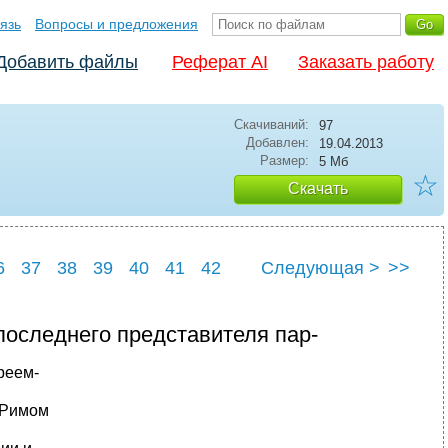
язь
Вопросы и предложения
Добавить файлы
Реферат AI
Заказать работу
Скачиваний:
97
Добавлен:
19.04.2013
Размер:
5 Мб
☆
Скачать
6
37
38
39
40
41
42
Следующая >
>>
6
47
 последнего представителя пар-
реем-
 Римом