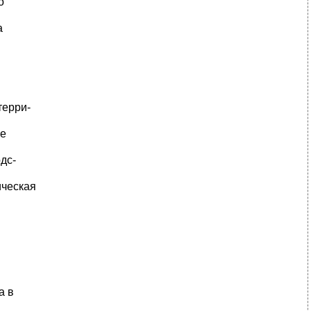
о
а
терри-
ие
дс-
ическая
а в