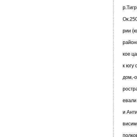
р.Тиг
Ок.250
рии (
район
кое ца
к югу
дом,-
ростра
евали
и Ант
висимо
полко