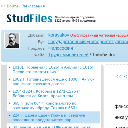
Войти
/
Регистрация
•
1870-1871 Гг., оказался наделенным куда
более острым историческим соз-
Файловый архив студентов.
•
1950 Г. Порог двенадцатой части своего
1327 вузов, 5478 предметов.
труда из тринадцати запланиро-
•
1 И 7) во всем многообразии человечества,
korayakov
Добавил:
которое заселило Землю.
Опубликованный материал наруша
Государственный университет управ
Вуз:
•
1. С точки зрения постижения истории
понятие человеческого дос-
Философия
Предмет:
Труды мыслителей
/ Тойнби
.doc
Файл:
2. Из сказанного вытекает и попытка
решения вопроса о смысле ис-
•
1018), Норвегии (с 1026) и Англии (с 1016).
После его смерти нача-
<<
<
•
1902 Г. Готовившегося еще с 1898 г. Англо-
японского союзного догово-
•
1254-1324), Который в 1271-1275 гг.
Добрался до Китая, прожил там
•
865 Г. (или 864?) христианство по
фянск
восточному обряду. Так как в 863 г.
•
224 Г. Царем царей Ирана и, свергнув
ники 
последнего представителя пар-
•
30 Знаков, но в хiii в. В Финикии это число