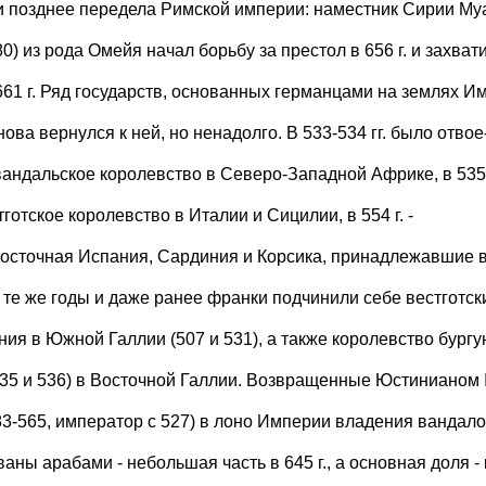
и позднее передела Римской империи: наместник Сирии Му
80) из рода Омейя начал борьбу за престол в 656 г. и захват
 661 г. Ряд государств, основанных германцами на землях И
нова вернулся к ней, но ненадолго. В 533-534 гг. было отвое
вандальское королевство в Северо-Западной Африке, в 535
остготское королевство в Италии и Сицилии, в 554 г. -
осточная Испания, Сардиния и Корсика, принадлежавшие в
В те же годы и даже ранее франки подчинили себе вестготск
ния в Южной Галлии (507 и 531), а также королевство бург
535 и 536) в Восточной Галлии. Возвращенные Юстинианом I
83-565, император с 527) в лоно Империи владения вандал
аны арабами - небольшая часть в 645 г., а основная доля - 