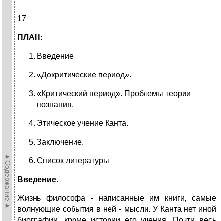
17
ПЛАН:
Введение
«Докритические период».
«Критический период». Проблемы теории
познания.
Этическое учение Канта.
Заключение.
►Содержание►
Список литературы.
Введение.
Жизнь философа - написанные им книги, самые
волнующие события в ней - мысли. У Канта нет иной
биографии, кроме истории его учения. Почти весь