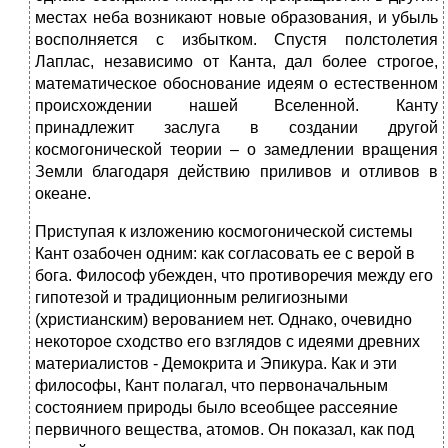
местах неба возникают новые образования, и убыль
восполняется с избытком. Спустя полстолетия
Лаплас, независимо от Канта, дал более строгое,
математическое обоснование идеям о естественном
происхождении нашей Вселенной. Канту
принадлежит заслуга в создании другой
космогонической теории – о замедлении вращения
Земли благодаря действию приливов и отливов в
океане.
Приступая к изложению космогонической системы
Кант озабочен одним: как согласовать ее с верой в
бога. Философ убежден, что противоречия между его
гипотезой и традиционным религиозными
(христианским) верованием нет. Однако, очевидно
некоторое сходство его взглядов с идеями древних
материалистов - Демокрита и Эпикура. Как и эти
философы, Кант полагал, что первоначальным
состоянием природы было всеобщее рассеяние
первичного вещества, атомов. Он показал, как под