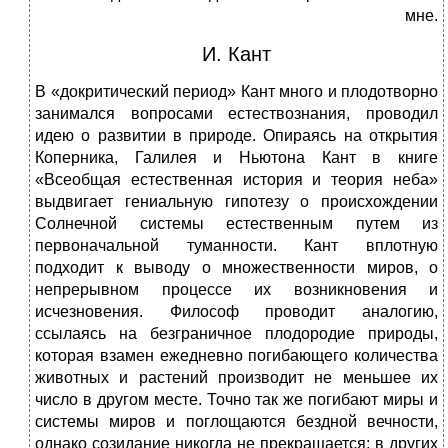
мне.
И. Кант
В «докритический период» Кант много и плодотворно
занимался вопросами естествознания, проводил
идею о развитии в природе. Опираясь на открытия
Коперника, Галилея и Ньютона Кант в книге
«Всеобщая естественная история и теория неба»
выдвигает гениальную гипотезу о происхождении
Солнечной системы естественным путем из
первоначальной туманности. Кант вплотную
подходит к выводу о множественности миров, о
непрерывном процессе их возникновения и
исчезновения. Философ проводит аналогию,
ссылаясь на безграничное плодородие природы,
которая взамен ежедневно погибающего количества
животных и растений производит не меньшее их
число в другом месте. Точно так же погибают миры и
системы миров и поглощаются бездной вечности,
однако созидание никогда не прекращается: в других