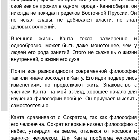
свой век он прожил в одном городе - Кенигсберге, он
никогда не покидал пределов Восточной Пруссии. Он
не искал славы, не добивался власти, не знал
деловых волнений.
Внешняя жизнь Канта текла размеренно и
однообразно, может быть даже монотоннее, чем у
людей его рода занятий. Этого не скажешь о жизни
внутренней, о жизни его духа.
Почти все разновидности современной философии
так или иначе восходят к Канту. Его идеи подверглись
изменениям, но продолжают жить. Знакомство с
учением Канта, на мой взгляд, хорошее начало для
изучения философии вообще. Он приучает мыслить
самостоятельно.
Канта сравнивают с Сократом, так как философия
его человечна. Сократ впервые низвел философию с
небес, утвердил на земле, отвлекся от космоса и
занялся человеком. Для Канта проблема человека