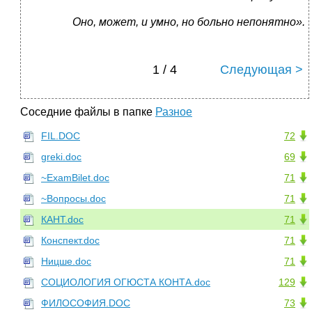
Оно, может, и умно, но больно непонятно».
1 / 4
Следующая >
Соседние файлы в папке
Разное
FIL.DOC
72
greki.doc
69
~ExamBilet.doc
71
~Вопросы.doc
71
КАНТ.doc
71
Конспект.doc
71
Ницше.doc
71
СОЦИОЛОГИЯ ОГЮСТА КОНТА.doc
129
ФИЛОСОФИЯ.DOC
73