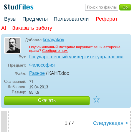
Вузы
Предметы
Пользователи
Реферат
AI
Заказать работу
korayakov
Добавил:
Опубликованный материал нарушает ваши авторские
права?
Сообщите нам.
Государственный университет управления
Вуз:
Философия
Предмет:
Разное
/ КАНТ
.doc
Файл:
Скачиваний:
71
Добавлен:
19.04.2013
Размер:
95 Кб
☆
Скачать
1 / 4
Следующая >