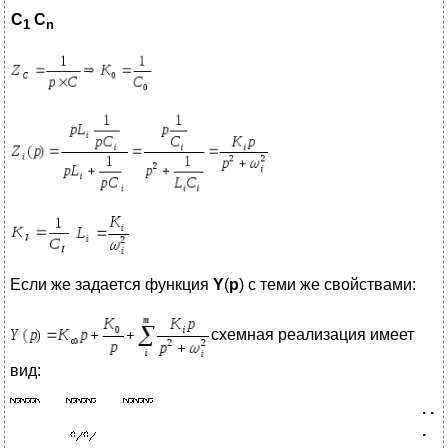
C
C
1
n
Если же задается функция
Y
(
p
) с теми же свойствами:
схемная реализация имеет
вид:
. .
.