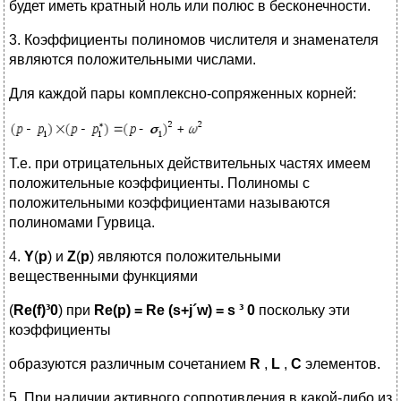
будет иметь кратный ноль или полюс в бесконечности.
3. Коэффициенты полиномов числителя и знаменателя
являются положительными числами.
Для каждой пары комплексно-сопряженных корней:
Т.е. при отрицательных действительных частях имеем
положительные коэффициенты. Полиномы с
положительными коэффициентами называются
полиномами Гурвица.
4.
Y
(
p
) и
Z
(
p
) являются положительными
вещественными функциями
(
Re(f)
³
0
) при
Re(p) = Re (s
+
j
´w
) = s
³
0
поскольку эти
коэффициенты
образуются различным сочетанием
R
,
L
,
C
элементов.
5. При наличии активного сопротивления в какой-либо из