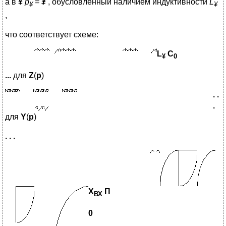
а в
¥
p
=
¥
, обусловленный наличием индуктивности
L
¥
¥
,
что соответствует схеме:
L
C
¥
0
...
для
Z
(
p
)
. .
.
для
Y
(
p
)
. . .
X
П
ВХ
0