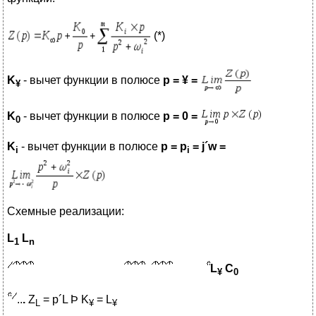
(*)
K
- вычет функции в полюсе
p =
¥
=
¥
K
- вычет функции в полюсе
p = 0 =
0
K
- вычет функции в полюсе
p = p
= j
´w
=
i
i
Схемные реализации:
L
L
1
n
L
C
¥
0
..
.
Z
= p´L Þ K
= L
L
¥
¥