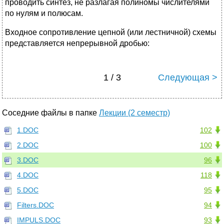
проводить синтез, не разлагая полиномы числителями
по нулям и полюсам.
Входное сопротивление цепной (или лестничной) схемы
представляется непрерывной дробью:
1 / 3
Следующая >
Соседние файлы в папке
Лекции (2 семестр)
1.DOC
102
2.DOC
100
3.DOC
96
4.DOC
118
5.DOC
95
Filters.DOC
94
IMPULS.DOC
93