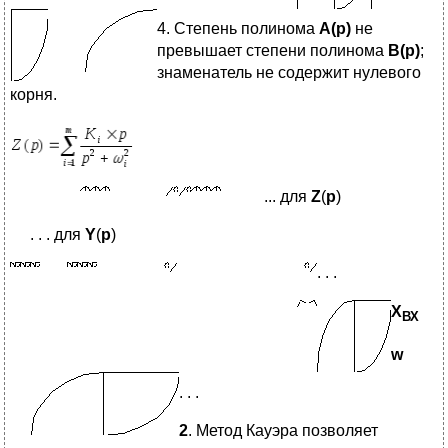
4. Степень полинома
А(р)
не
превышает степени полинома
В(р)
;
знаменатель не содержит нулевого
корня.
... для
Z
(
p
)
. . . для
Y
(
p
)
. . .
X
ВХ
w
. . .
2
. Метод Кауэра позволяет