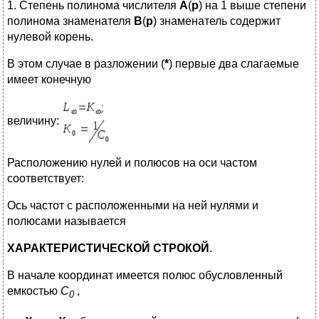
1. Степень полинома числителя
A
(
p
) на 1 выше степени
полинома знаменателя
B
(
p
) знаменатель содержит
нулевой корень.
В этом случае в разложении (
*
) первые два слагаемые
имеет конечную
величину:
Расположению нулей и полюсов на оси частом
соответствует:
Ось частот с расположенными на ней нулями и
полюсами называется
ХАРАКТЕРИСТИЧЕСКОЙ СТРОКОЙ
.
В начале координат имеется полюс обусловленный
емкостью
С
,
0