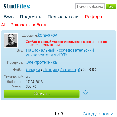
Вузы
Предметы
Пользователи
Реферат
AI
Заказать работу
korayakov
Добавил:
Опубликованный материал нарушает ваши авторские
права?
Сообщите нам.
Национальный исследовательский
Вуз:
университет «МИЭТ»
Электротехника
Предмет:
Лекции
/
Лекции (2 семестр)
/ 3
.DOC
Файл:
Скачиваний:
96
Добавлен:
17.04.2013
Размер:
393 Кб
☆
Скачать
1 / 3
Следующая >