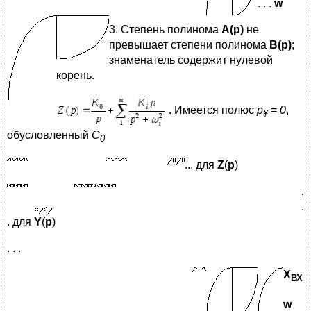
. . .
w
3. Степень полинома
А(р)
не
превышает степени полинома
В(р)
;
знаменатель содержит нулевой
корень.
. Имеется полюс
p
= 0
,
¥
обусловленный
С
0
... для
Z
(
p
)
.
.
. для
Y
(
p
)
. . .
X
ВХ
w