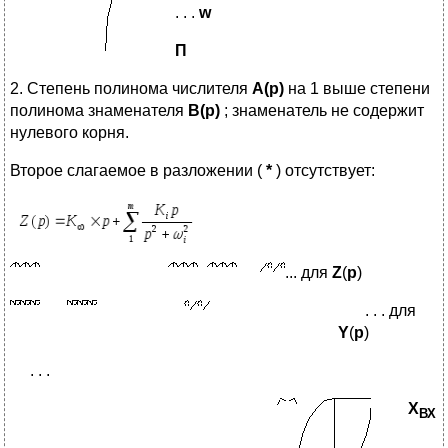
. . .
w
П
2. Степень полинома числителя
А(р)
на 1 выше степени
полинома знаменателя
B(р)
; знаменатель не содержит
нулевого корня.
Второе слагаемое в разложении (
*
) отсутствует:
... для
Z
(
p
)
. . . для
Y
(
p
)
. . .
X
ВХ