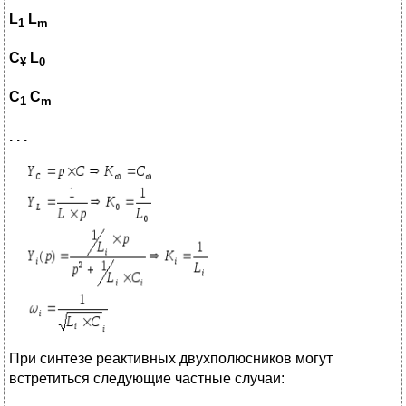
L
L
1
m
C
L
¥
0
C
C
1
m
. . .
При синтезе реактивных двухполюсников могут
встретиться следующие частные случаи: