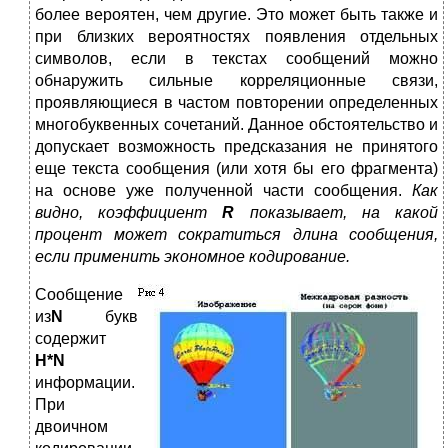
более вероятен, чем другие. Это может быть также и
при близких вероятностях появления отдельных
символов, если в текстах сообщений можно
обнаружить сильные корреляционные связи,
проявляющиеся в частом повторении определенных
многобуквенных сочетаний. Данное обстоятельство и
допускает возможность предсказания не принятого
еще текста сообщения (или хотя бы его фрагмента)
на основе уже полученной части сообщения.
Как
видно, коэффициент
R
показывает, на какой
процент может сократиться длина сообщения,
если применить экономное кодирование.
С
ообщение
из
N
букв
содержит
H*N
информации.
При
двоичном