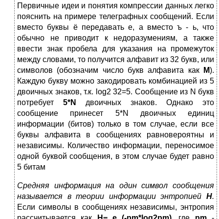
Первичные идеи и понятия компрессии данных легко
пояснить на примере телеграфных сообщений. Если
вместо буквы ё передавать е, а вместо ъ - ь, что
обычно не приводит к недоразумениям, а также
ввести знак пробела для указания на промежуток
между словами, то получится алфавит из 32 букв, или
символов (обозначим число букв алфавита как
M
).
Каждую букву можно закодировать комбинацией из 5
двоичных знаков, т.к. log2 32=5. Сообщение из N букв
потребует
5*N
двоичных знаков. Однако это
сообщение принесет 5*N двоичных единиц
информации (битов) только в том случае, если все
буквы алфавита в сообщениях равновероятны и
независимы. Количество информации, переносимое
одной буквой сообщения, в этом случае будет равно
5 битам
Средняя информация на один символ сообщения
называется в теории информации энтропией
H
.
Если символы в сообщениях независимы, энтропия
рассчитывается как
H= е (-pm*log2pm)
, где
pm
-