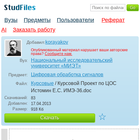
Вузы
Предметы
Пользователи
Реферат
AI
Заказать работу
korayakov
Добавил:
Опубликованный материал нарушает ваши авторские
права?
Сообщите нам.
Национальный исследовательский
Вуз:
университет «МИЭТ»
Цифровая обработка сигналов
Предмет:
Курсовые
/ Курсовой Проект по ЦОС
Файл:
Истомин Е.С. ИМЭ-36
.doc
Скачиваний:
83
Добавлен:
17.04.2013
Размер:
918 Кб
☆
Скачать