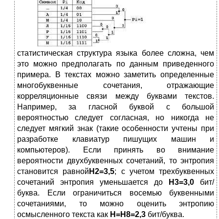
статистическая структура языка более сложна, чем
это можно предполагать по данным приведенного
примера. В текстах можно заметить определенные
многобуквенные сочетания, отражающие
корреляционные связи между буквами текстов.
Например, за гласной буквой с большой
вероятностью следует согласная, но никогда не
следует мягкий знак (такие особенности учтены при
разработке клавиатур пишущих машин и
компьютеров). Если принять во внимание
вероятности двухбуквенных сочетаний, то энтропия
становится равной
H2=3,5
; с учетом трехбуквенных
сочетаний энтропия уменьшается до
H3=3,0
бит/
буква. Если ограничиться восемью буквенными
сочетаниями, то можно оценить энтропию
осмысленного текста как
H=H8=2,3
бит/буква.