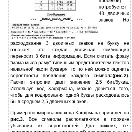
пробелов)
потребуется
48 двоичных
знаков. Но
расходование 3 двоичных знаков на букву не
означает, что каждая двоичная комбинация
переносит 3 бита информации. Если считать фразу
"мама мыла раму" типичным представителем текстов
начальной части букваря, то по ней можно оценить
вероятности появления каждого символа
(рис.2)
.
Расчет энтропии дает значение 2,5 бит/буква.
Используя код Хаффмана, можно добиться того,
чтобы для кодирования одной буквы расходовалось
бы в среднем 2,5 двоичных знаков.
Пример формирования кода Хаффмана приведен на
рис.3
. Все символы располагаются в порядке
убывания их вероятностей. Два нижних, т.е.