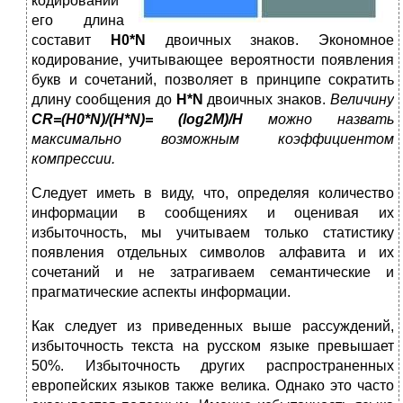
кодировании
его длина
составит
H0*N
двоичных знаков. Экономное
кодирование, учитывающее вероятности появления
букв и сочетаний, позволяет в принципе сократить
длину сообщения до
H*N
двоичных знаков.
Величину
CR=(H0*N)/(H*N)= (log2M)/H
можно назвать
максимально возможным коэффициентом
компрессии.
Следует иметь в виду, что, определяя количество
информации в сообщениях и оценивая их
избыточность, мы учитываем только статистику
появления отдельных символов алфавита и их
сочетаний и не затрагиваем семантические и
прагматические аспекты информации.
Как следует из приведенных выше рассуждений,
избыточность текста на русском языке превышает
50%. Избыточность других распространенных
европейских языков также велика. Однако это часто