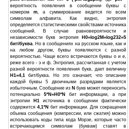
вероятность появления в сообщении буквы с
номером
m
, а суммирование ведется по всем
символам алфавита. Как видно, энтропия
определяется статистическими свойствами источника
сообщений. В случае равновероятности и
независимости букв энтропия
H0=log2M=log232=5
бит/буква
. Но в сообщениях на русском языке, как и
на любом другом, буквы появляются с разной
вероятностью. Чаще всего встречаются буквы о и е,
реже всего - э и ф. Энтропия, рассчитанная с учетом
разной вероятности появления букв, дает величину
H1=4,1
бит/буква. Но это означает, что описание
каждой буквы 5 двоичными разрядами является
избыточным. Сообщение из
N
букв может переносить
потенциально
5*N=H0*N
бит информации, а при
энтропии
H1
источника в сообщении фактически
содержится
4,1*N
бит информации. Для сокращения
объема сообщения (компрессии, или сжатия) можно
использовать коды типа кода Морзе, которые часто
встречающимся символам (буквам) ставят в