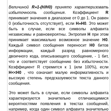
Величиной
R=1-(H/H0)
принято характеризовать
избыточность сообщения
. Коэффициент
R
принимает значения в диапазоне от 0 до 1. Он равен
0 (избыточность отсутствует), если
H=H0
. Это может
быть в случае, если все символы алфавита
независимы и равновероятны. Энтропия
H
при этом
принимает максимально возможное значение
H0
.
Каждый символ сообщения переносит
H0
битов
информации, каждый разряд равномерного
двоичного кода, описывающего сообщение, - 1 бит,
что и соответствует сообщению без избыточности.
Коэффициент R стремится к 1 (или 100%), если
H<<H0
, что означает малую информативность и
высокую степень предсказуемости текста данного
сообщения.
Это может быть в случае, если символы алфавита
характеризуются значительно отличающимися
вероятностями появления в текстах сообщений,
например, когда один символ алфавита значительно