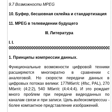
9.7 Возможности MPEG
10. Буфер, бесшовная склейка и стандартизация
11. MPEG в телевидении будущего
III
. Литература
I
.
I
.
0
0
0
0
0
0
0
0
0
0
0
0
0
0
0
0
0
0
0
0
0
0
0
0
0
0
0
0
0
0
0
0
0
0
0
0
0
0
0
0
0
0
0
0
0
1. Принципы компрессии данных.
Функциональные возможности цифровой техники
расширяются многократно в сравнении с
аналоговой. Но скорости передачи данных в
цифровых потоках велики: 177Мбит/с (4fsc, PAL), 270
Мбит/с (4:2:2), 540 Мбит/с (4:4:4:4). И это рождает
много проблем при передаче видеоданных по
каналам связи и при записи. Цель
видеокомпрессии
-
более компактное представление изображений.