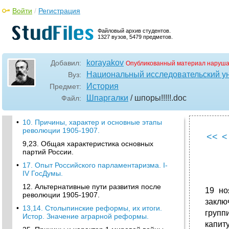
Войти
/
Регистрация
Файловый архив студентов.
1327 вузов, 5479 предметов.
korayakov
Добавил:
Опубликованный материал наруша
Национальный исследовательский у
Вуз:
История
Предмет:
Шпаргалки
/ шпоры!!!!!
.doc
Файл:
•
10. Причины, характер и основные этапы
революции 1905-1907.
<<
<
9,23. Общая характеристика основных
партий России.
•
17. Опыт Российского парламентаризма. I-
IV ГосДумы.
12. Альтернативные пути развития после
19 но
революции 1905-1907.
заклю
•
13,14. Столыпинские реформы, их итоги.
групп
Истор. Значение аграрной реформы.
капит