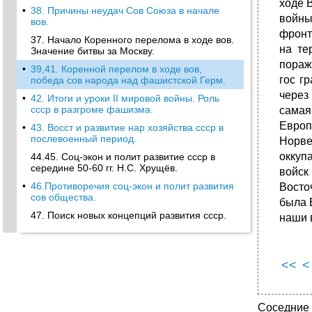
ходе 
•
38. Причины неудач Сов Союза в начале
войны
вов.
фронт
37. Начало Коренного перелома в ходе вов.
на те
Значение битвы за Москву.
пораж
•
39,41. Коренной перелом в ходе вов,
гос г
победа сов народа над фашистской Герм.
через
•
42. Итоги и уроки II мировой войны. Роль
ссср в разгроме фашизма.
самая
Европ
•
43. Восст и развитие нар хозяйства ссср в
послевоенный период.
Норве
оккуп
44.45. Соц-экон и полит развитие ссср в
середине 50-60 гг. Н.С. Хрущёв.
войск
•
46.Противоречия соц-экон и полит развития
Восто
сов общества.
была 
47. Поиск новых концепций развития ссср.
наши 
<<
<
Соседние