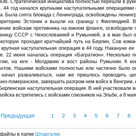
ВОВ. Стратегическая инициатива полностью перешли в рук
. 44 год начался крупными наступательными операциями
а. Была снята блокада с Ленинграда, освобождены ленингр
рриторию Эстонии и вышли на границу с Финляндией. В
ение войскам противника на южном фланге, освободили
раницу СССР с Чехословакией и Румынией, а в мае был 
 которую проходил кратчайший путь на Берлин, Сов кома
 крупная наступательная операция в 44 году. Накануне е
е. 22 июня началась операция «Багратион». Несколько 
гии, на юге - Молдавию и вост районы Румынии. К ко
антов. Нашими войсками полностью или частично было о
 начал разваливаться, нам же пришлось проводить цел
чно-померанское, завершить разгром нем войск в Венгрии, 
Берлинская наступательная операция. В ней участвовали во
войска встретились с войсками союзников на Эльбе, а 8 мая
 Предыдущая
1
2
3
4
5
6
7
8
 файлы в папке
Шпаргалки