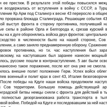
и ее престиж. В результате этой победы повысился межд
я воздержалась от вступления в войну с СССР, а Турци
пление Кр Арм под Сталингр к весне 43 переросло в обще
ло прорвана блокада Сталинграда. Решающие события 43 
ой выступ фронта в сторону противника, получивший н
ые силы в районе Орла и Белгорода и, срезав курский 
ны на к дуге оборонялись войска двух фронтов: центрально
сходство в численности было на нашей стороне, Сов
плении, а само заняло преднамеренную оборону. Сражени
ировок противника, но т.к. час наступления был з
овскому, на наступавших был заранее нанесен мощный
лось, русские пошли в контрнаступление. 5 авг были ос
нанесено такое поражение, после кот она уже не смогла
илось внешне полит положение Герм. Успех войск облег
пев военный и полит крах в сент 43, Италия безоговороч
. После победы на Кдуге наши войска продолжили наступ
й Сов территории. Большую помощь действующей ар
нградской битвы немцы сняли с фронта для действий в ты
 полностью дезорганизована работа транспорта в тыл
овой войне. Победой на Кдуге и последовавшим за ней на