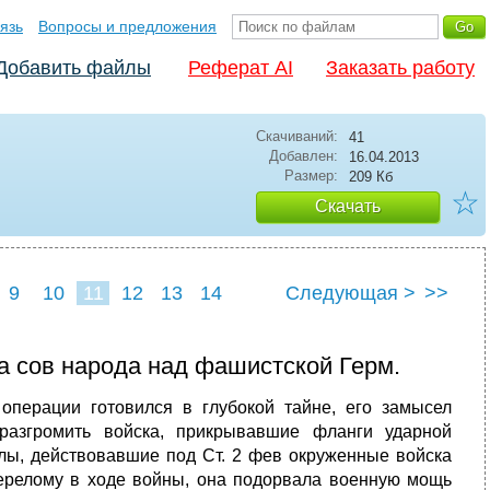
язь
Вопросы и предложения
Добавить файлы
Реферат AI
Заказать работу
Скачиваний:
41
Добавлен:
16.04.2013
Размер:
209 Кб
☆
Скачать
9
10
11
12
13
14
Следующая >
>>
да сов народа над фашистской Герм.
 операции готовился в глубокой тайне, его замысел
азгромить войска, прикрывавшие фланги ударной
илы, действовавшие под Ст. 2 фев окруженные войска
ерелому в ходе войны, она подорвала военную мощь