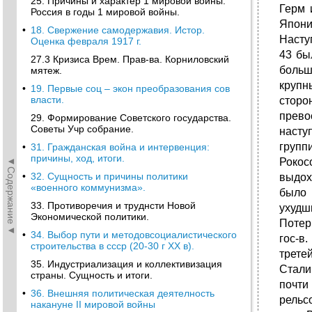
25. Причины и характер 1 мировой войны.
Герм 
Россия в годы 1 мировой войны.
Япони
•
18. Свержение самодержавия. Истор.
Насту
Оценка февраля 1917 г.
43 бы
27.3 Кризиса Врем. Прав-ва. Корниловский
больш
мятеж.
крупн
•
19. Первые соц – экон преобразования сов
власти.
сторо
прево
29. Формирование Советского государства.
Советы Учр собрание.
насту
групп
•
31. Гражданская война и интервенция:
причины, ход, итоги.
◄Содержание◄
Рокос
•
32. Сущность и причины политики
выдох
«военного коммунизма».
было 
33. Противоречия и труднсти Новой
ухудш
Экономической политики.
Потер
•
34. Выбор пути и методовсоциалистического
гос-в
строительства в ссср (20-30 г XX в).
трете
35. Индустриализация и коллективизация
Стали
страны. Сущность и итоги.
почти
•
36. Внешняя политическая деятелность
рельс
накануне II мировой войны