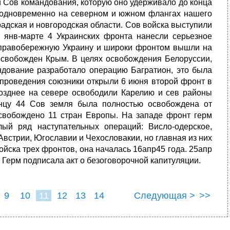
и Сов командования, которую оно удерживало до конца
 одновременно на северном и южном флангах нашего
адская и новгородская области. Сов войска выступили
 янв-марте 4 Украинских фронта нанесли серьезное
 правобережную Украину и широки фронтом вышли на
освобожден Крым. В целях освобождения Белоруссии,
ндование разработало операцию Багратион, это была
е проведения союзники открыли 6 июня второй фронт в
позднее на севере освободили Карелию и сев районы
нцу 44 Сов земля была полностью освобождена от
свобождено 11 стран Европы. На западе фронт герм
ый ряд наступательных операций: Висло-одерское,
Австрии, Югославии и Чехословакии, но главная из них
йска трех фронтов, она началась 16апр45 года. 25апр
 Герм подписала акт о безоговорочной капитуляции.
9
10
11
12
13
14
Следующая >
>>