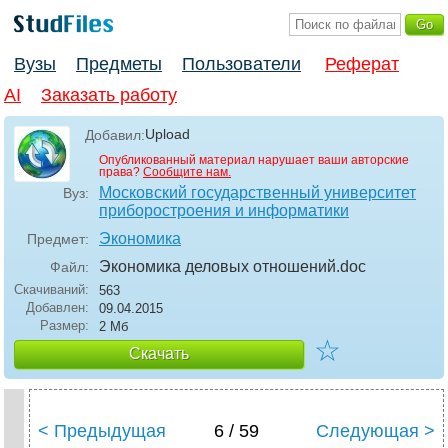
Вузы
Предметы
Пользователи
Реферат
AI
Заказать работу
Upload
Добавил:
Опубликованный материал нарушает ваши авторские
права?
Сообщите нам.
Московский государственный университет
Вуз:
приборостроения и информатики
Экономика
Предмет:
Экономика деловых отношений
.doc
Файл:
Скачиваний:
563
Добавлен:
09.04.2015
Размер:
2 Мб
☆
Скачать
< Предыдущая
6 / 59
Следующая >