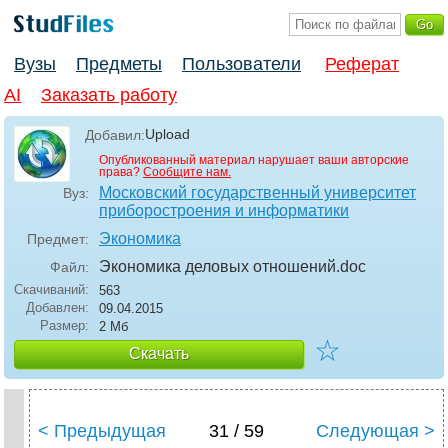
Вузы
Предметы
Пользователи
Реферат
AI
Заказать работу
Upload
Добавил:
Опубликованный материал нарушает ваши авторские
права?
Сообщите нам.
Московский государственный университет
Вуз:
приборостроения и информатики
Экономика
Предмет:
Экономика деловых отношений
.doc
Файл:
Скачиваний:
563
Добавлен:
09.04.2015
Размер:
2 Мб
☆
Скачать
< Предыдущая
31 / 59
Следующая >