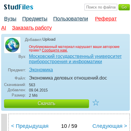
Вузы
Предметы
Пользователи
Реферат
AI
Заказать работу
Upload
Добавил:
Опубликованный материал нарушает ваши авторские
права?
Сообщите нам.
Московский государственный университет
Вуз:
приборостроения и информатики
Экономика
Предмет:
Экономика деловых отношений
.doc
Файл:
Скачиваний:
563
Добавлен:
09.04.2015
Размер:
2 Мб
☆
Скачать
< Предыдущая
10 / 59
Следующая >