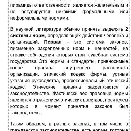
пирамиды ответственности, является желательным и
не регулируется никакими формальными или
неформальными нормами.
В научной литературе обычно принять выделять
2
системы норм
, определяющих действия человека и
организаций.
Первая
– это система законов,
письменно закрепленных норм и ценностей, на
страже соблюдения которых стоит судебная система
государства Это нормы и стандарты, привносимые
извне: правила внутреннего распорядка
организации, этический кодекс фирмы, устные
указания руководства, профессиональный этический
кодекс. Этические правила закрепляются в
законодательстве. Фактически вес правовые нормы
являются отражением этических взглядов, носителем
которых в момент принятия законов был
законодатель.
Таким образом, в разных законах, в том числе в
гражданском законодательстве, есть нормы, которые