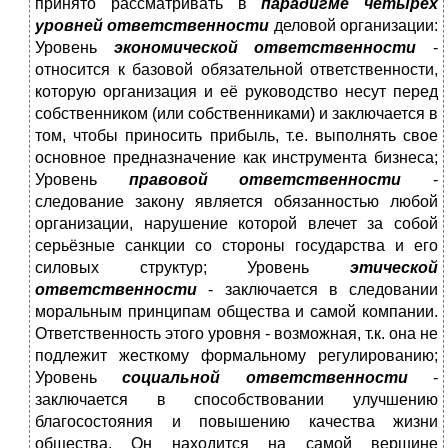
принято рассматривать в
парадигме четырех
уровней ответственности
деловой организации:
Уровень
экономической ответственности
-
относится к базовой обязательной ответственности,
которую организация и её руководство несут перед
собственником (или собственниками) и заключается в
том, чтобы приносить прибыль, т.е. выполнять свое
основное предназначение как инструмента бизнеса;
Уровень
правовой ответственности
-
следование закону является обязанностью любой
организации, нарушение которой влечет за собой
серьёзные санкции со стороны государства и его
силовых структур; Уровень
этической
ответственности
- заключается в следовании
моральным принципам общества и самой компании.
Ответственность этого уровня - возможная, т.к. она не
подлежит жесткому формальному регулированию;
Уровень
социальной ответственности
-
заключается в способствовании улучшению
благосостояния и повышению качества жизни
общества. Он находится на самой вершине