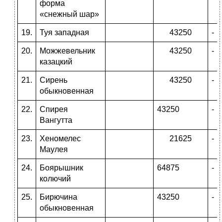
форма
«снежный шар»
19.
Туя западная
43250
-
20.
Можжевельник
43250
-
казацкий
21.
Сирень
43250
-
обыкновенная
22.
Спирея
43250
-
Вангутта
23.
Хеномелес
21625
-
Маулея
24.
Боярышник
64875
-
колючий
25.
Бирючина
43250
-
обыкновенная