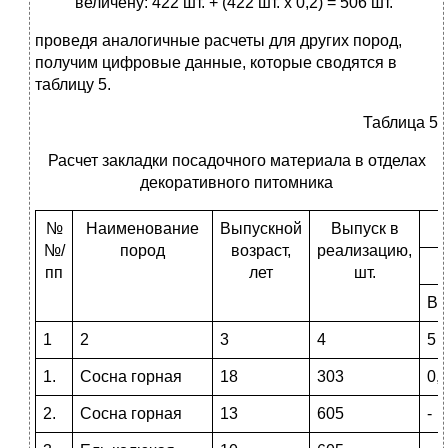
величену: 422 шт. + (422 шт. х 0,2) = 506 шт.
проведя аналогичные расчеты для других пород,
получим цифровые данные, которые сводятся в
таблицу 5.
Таблица 5
Расчет закладки посадочного материала в отделах
декоративного питомника
№
Наименование
Выпускной
Выпуск в
№/
пород
возраст,
реализацию,
пп
лет
шт.
Вы
1
2
3
4
5
1.
Сосна горная
18
303
0,
2.
Сосна горная
13
605
-