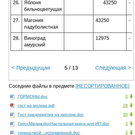
26.
Яблоня
43250
-
бильноцветущая
27.
Магония
43250
-
падуболистная
28.
Виноград
12975
-
амурский
< Предыдущая
5 / 13
Следующая >
Соседние файлы в предмете
[НЕСОРТИРОВАННОЕ]
ГОРМОНЫ.doc
0
гост на молоко.pdf
28
Гост предприятия на диплом.doc
30
ГроссМедиа.docНастольная книга для ИП.doc
3
гунина+мой - исправленый.doc
3