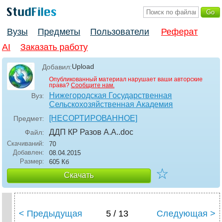
Вузы
Предметы
Пользователи
Реферат
AI
Заказать работу
Upload
Добавил:
Опубликованный материал нарушает ваши авторские
права?
Сообщите нам.
Нижегородская Государственная
Вуз:
Сельскохозяйственная Академия
[НЕСОРТИРОВАННОЕ]
Предмет:
ДДП КР Разов А.А.
.doc
Файл:
Скачиваний:
70
Добавлен:
08.04.2015
Размер:
605 Кб
☆
Скачать
< Предыдущая
5 / 13
Следующая >