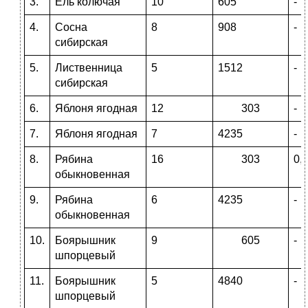
3.
Ель колючая
10
605
-
4.
Сосна
8
908
-
сибирская
5.
Лиственница
5
1512
-
сибирская
6.
Яблоня ягодная
12
303
-
7.
Яблоня ягодная
7
4235
-
8.
Рябина
16
303
0,
обыкновенная
9.
Рябина
6
4235
-
обыкновенная
10.
Боярышник
9
605
-
шпорцевый
11.
Боярышник
5
4840
-
шпорцевый