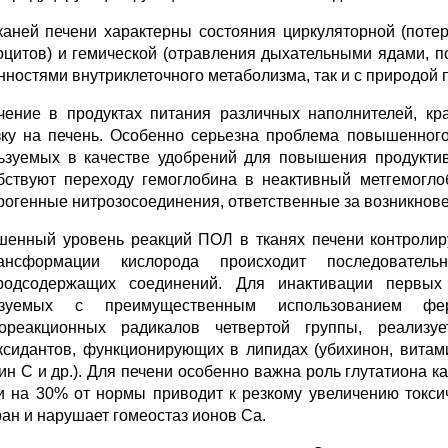
каней печени характерны состояния циркуляторной (поте
оцитов) и гемической (отравления дыхательными ядами, п
нностями внутриклеточного метаболизма, так и с природой
чение в продуктах питания различных наполнителей, кра
зку на печень. Особенно серьезна проблема повышенног
ьзуемых в качестве удобрений для повышения продуктив
бствуют переходу гемоглобина в неактивный метгемогло
рогенные нитрозосоединения, ответственные за возникновен
енный уровень реакций ПОЛ в тканях печени контролиру
рансформации кислорода происходит последовател
родсодержащих соединений. Для инактивации первых
изуемых с преимущественным использованием фер
ореакционных радикалов четвертой группы, реализу
ксидантов, функционирующих в липидах (убихинон, витами
ин С и др.). Для печени особенно важна роль глутатиона к
и на 30% от нормы приводит к резкому увеличению токси
ан и нарушает гомеостаз ионов Са.