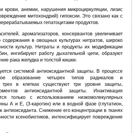
ри крови, анемии, нарушения микроциркуляции, лизис
овреждение митохондрий) гипоксии. Это связано как с
 перерабатываемых гепатоцитами продуктов.
сителей, ароматизаторов, консервантов увеличивает
о содержания в овощных культурах нитратов, широко
ности культур. Нитраты и продукты их модификации
бин, ингибируют работу дыхательной цепи, образуют
ие рака желудка и толстой кишки.
ется системой антиоксидантной защиты. В процессе
ьное образование четырех типов радикалов и
 трех в клетках существуют три уровня защиты,
ментов антиоксидантной защиты. Инактивация
ется только с использованием низкомолекулярных
ны А и Е, (3-каротин) или в водной фазе (глутатион,
ак антиоксиданта. Снижение его концентрации в тканях
чности ксенобиотиков, интенсифицирует повреждение