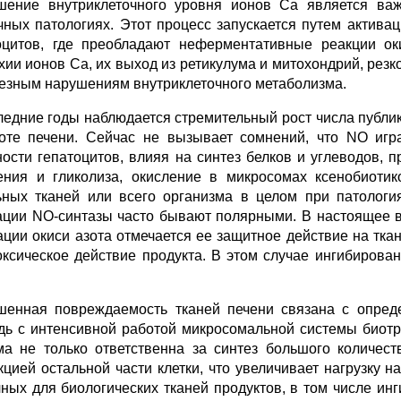
ение внутриклеточного уровня ионов Са является ва
чных патологиях. Этот процесс запускается путем актив
оцитов, где преобладают неферментативные реакции оки
хии ионов Са, их выход из ретикулума и митохондрий, ре
ьезным нарушениям внутриклеточного метаболизма.
ледние годы наблюдается стремительный рост числа публи
оте печени. Сейчас не вызывает сомнений, что NO игр
ности гепатоцитов, влияя на синтез белков и углеводов,
ения и гликолиза, окисление в микросомах ксенобиоти
ьных тканей или всего организма в целом при патологи
ации NO-синтазы часто бывают полярными. В настоящее в
ации окиси азота отмечается ее защитное действие на тк
оксическое действие продукта. В этом случае ингибиров
енная повреждаемость тканей печени связана с опред
дь с интенсивной работой микросомальной системы биот
ма не только ответственна за синтез большого количес
кцией остальной части клетки, что увеличивает нагрузку н
чных для биологических тканей продуктов, в том числе ин