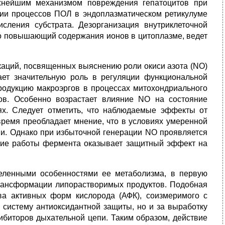
жнейшим механизмом повреждения гепатоцитов при
ации процессов ПОЛ в эндоплазматическом ретикулуме
сления субстрата. Дезорганизация внутриклеточной
зко повышающий содержания ионов в цитоплазме, ведет
каций, посвященных выяснению роли окиси азота (NO)
ает значительную роль в регуляции функциональной
 продукцию макроэргов в процессах митохондриального
ков. Особенно возрастает влияние NO на состояние
ях. Следует отметить, что наблюдаемые эффекты от
ремя преобладает мнение, что в условиях умеренной
ани. Однако при избыточной генерации NO проявляется
ание работы фермента оказывает защитный эффект на
еленными особенностями ее метаболизма, в первую
рансформации липорастворимых продуктов. Подобная
тва активных форм кислорода (АФК), соизмеримого с
а систему антиоксидантной защиты, но и за выработку
гибиторов дыхательной цепи. Таким образом, действие