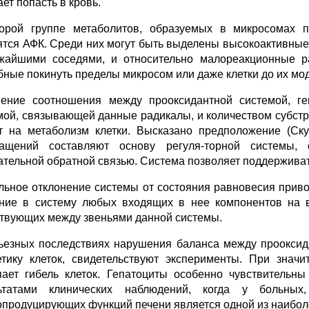
ет попасть в кровь.
орой группе метаболитов, образуемых в микросомах п
ятся АФК. Среди них могут быть выделены высокоактивные
жайшими соседями, и относительно малореакционные р
бные покинуть пределы микросом или даже клетки до их мо
ение соотношения между прооксидантной системой, ге
мой, связывающей данные радикалы, и количеством субстр
т на метаболизм клетки. Высказано предположение (Скул
ащений составляют основу регуля-торной системы, 
ательной обратной связью. Система позволяет поддержива
льное отклонение системы от состояния равновесия приво
ние в систему любых входящих в нее компонентов на в
твующих между звеньями данной системы.
ьезных последствиях нарушения баланса между прооксида
етику клеток, свидетельствуют эксперименты. При зна
пает гибель клеток. Гепатоциты особенно чувствительн
льтатами клинических наблюдений, когда у больны
опродуцирующих функций печени является одной из наибол