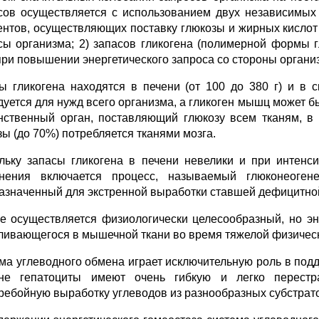
сов осуществляется с использованием двух независимых
нтов, осуществляющих поставку глюкозы и жирных кислот
сы организма; 2) запасов гликогена (полимерной формы 
при повышении энергетического запроса со стороны органи
ы гликогена находятся в печени (от 100 до 380 г) и в 
дуется для нужд всего организма, а гликоген мышц может б
нственный орган, поставляющий глюкозу всем тканям, в
зы (до 70%) потребляется тканями мозга.
льку запасы гликогена в печени невелики и при интенс
нения включается процесс, называемый глюконеоген
азначенный для экстренной выработки ставшей дефицитной 
е осуществляется физиологически целесообразный, но э
ливающегося в мышечной ткани во время тяжелой физическо
ма углеводного обмена играет исключительную роль в подд
не гепатоциты имеют очень гибкую и легко перест
ребойную выработку углеводов из разнообразных субстрат