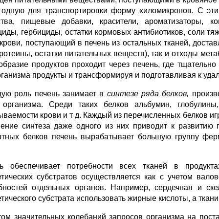
годную для транспортировки форму хиломикронов. С эти
тва, пищевые добавки, красители, ароматизаторы, к
циды, гербициды, остатки кормовых антибиотиков, соли тя
 крови, поступающий в печень из остальных тканей, достав
ротеины, остатки питательных веществ), так и отходы мета
образие продуктов проходит через печень, где тщательно
рганизма продукты и трансформируя и подготавливая к уд
ую роль печень занимает в
синтезе ряда белков,
произво
 организма. Среди таких белков альбумин, глобулины,
ываемости крови и т д. Каждый из перечисленных белков иг
ение синтеза даже одного из них приводит к развитию 
ртных белков печень вырабатывает большую группу фер
ь обеспечивает потребности всех тканей в продук
етических субстратов осуществляется как с учетом вало
бностей отдельных органов. Например, сердечная и ск
етического субстрата использовать жирные кислоты, а ткани 
том значительных колебаний запросов организма на поста