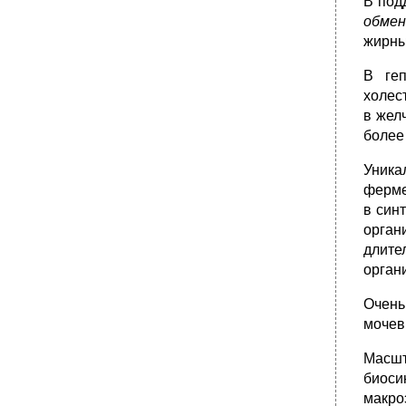
В под
обмен
жирны
В геп
холес
в жел
более
Уника
ферме
в син
орган
длите
орган
Очень
мочев
Масшт
биоси
макро