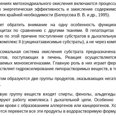
ениях митохондриального окисления включаются процессы
я энергетическая эффективность и закисление содержим
ях крайней необходимости (Белоусова В. В. и др., 1995).
ет обратить внимание на одну особенность функцио
оцитах по сравнению с другими тканями. В гепатоцитах
о по этой причине поступление субстратов в дыхательну
комплекс II (сукцинатзависимые субстраты), а не через комп
сомальная система окисления субстрата предназначен
ктов, поступающих в печень. Реакция осуществляет
аемых монооксигеназами. Главную роль в них играет фер
ствляет гидроксилирование липорастворимых веществ, в т
том образуются две группы продуктов, оказывающих негат
.
вую группу веществ входят спирты, фенолы, альдегиды,
ируют работу комплекса I дыхательной цепи. Особенно 
ми крови с образованием аллергенов или канцерогенов. 
тся перевести все эти продукты в водорастворимую форму, 