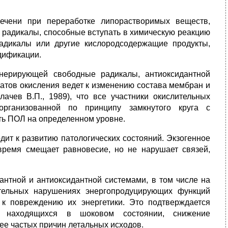
ечени при переработке липорастворимых веществ,
 радикалы, способные вступать в химическую реакцию
адикалы или другие кислородсодержащие продукты,
дификации.
нерирующей свободные радикалы, антиоксидантной
атов окисления ведет к изменению состава мембран и
ачев В.П., 1989), что все участники окислительных
организованной по принципу замкнутого круга с
ть ПОЛ на определенном уровне.
дит к развитию патологических состояний. Экзогенное
ремя смещает равновесие, но не нарушает связей,
нтной и антиоксидантной системами, в том числе на
чительных нарушениях энергопродуцирующих функций
ы к повреждению их энергетики. Это подтверждается
х, находящихся в шоковом состоянии, снижение
ее частых причин летальных исходов.