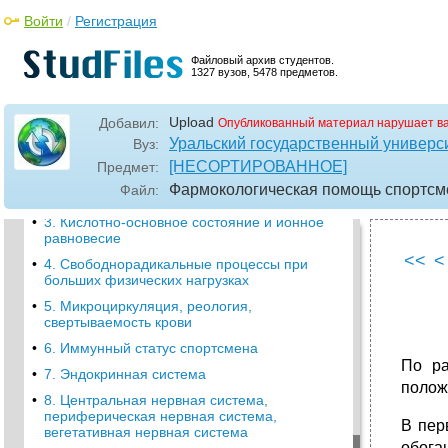
•
2. Органные факторы
Войти
/
Регистрация
•
3. Дополнительные факторы
•
7. Ятрогения («наведенные» болезни).
Файловый архив студентов.
1327 вузов, 5478 предметов.
II система клеточной регуляции на
молекулярном уровне
Upload
Добавил:
Опубликованный материал нарушает в
•
III коррекция факторов, ограничивающих
Уральский государственный универс
работоспособность спортсмена
Вуз:
[НЕСОРТИРОВАННОЕ]
Предмет:
1. Энергообеспечение мышц
Фармокологическая помощь спортсм
Файл:
•
2. Клеточное дыхание работающих мышц
•
3. Кислотно-основное состояние и ионное
равновесие
<<
<
•
4. Свободнорадикальные процессы при
больших физических нагрузках
•
5. Микроциркуляция, реология,
свертываемость крови
•
6. Иммунный статус спортсмена
По ра
•
7. Эндокринная система
полож
•
8. Центральная нервная система,
периферическая нервная система,
В пер
вегетативная нервная система
обога