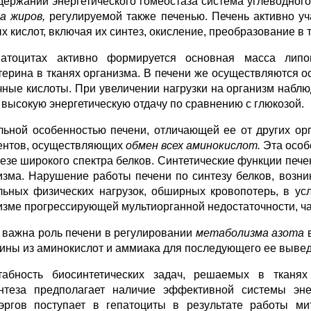
держании энергетического гомеостаза система углеводног
а жиров,
регулируемой также печенью. Печень активно уч
х кислот, включая их синтез, окисление, преобразование в
атоцитах активно формируется основная масса липо
терина в тканях организма. В печени же осуществляются 
чные кислоты. При увеличении нагрузки на организм набл
 высокую энергетическую отдачу по сравнению с глюкозой.
льной особенностью печени, отличающей ее от других орг
нтов, осуществляющих
обмен всех аминокислот.
Эта особ
тезе широкого спектра белков. Синтетические функции печ
изма. Нарушение работы печени по синтезу белков, возни
льных физических нагрузок, обширных кровопотерь, в ус
изме прогрессирующей мультиорганной недостаточности, ча
 важна роль печени в регулировании
метаболизма азота
в
ины из аминокислот и аммиака для последующего ее вывед
абность биосинтетических задач, решаемых в тканях 
нтеза предполагает наличие эффективной системы эне
эргов поступает в гепатоциты в результате работы м