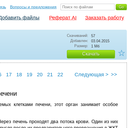
язь
Вопросы и предложения
Добавить файлы
Реферат AI
Заказать работу
Скачиваний:
57
Добавлен:
03.04.2015
Размер:
1 Мб
☆
Скачать
6
17
18
19
20
21
22
Следующая >
>>
6
27
печени
мых клетками печени, этот орган занимает особое
рез печень проходят два потока крови. Один из них
русло после их предварительного превращения в ЖКТ