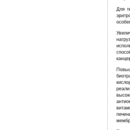
Для т
эритр
особе
Увели
нагру
испол
спосо
канце
Повыш
биот
кисло
реал
высок
антио
витам
печен
мембр