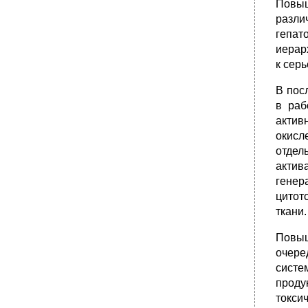
Повыш
разли
гепат
иерар
к сер
В пос
в раб
актив
окисл
отдел
актив
генер
цитот
ткани.
Повыш
очере
систе
проду
токси