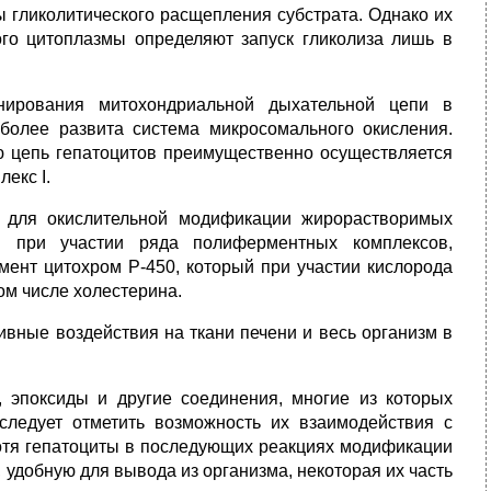
 гликолитического расщепления субстрата. Однако их
ого цитоплазмы определяют запуск гликолиза лишь в
нирования митохондриальной дыхательной цепи в
 более развита система микросомального окисления.
ю цепь гепатоцитов преимущественно осуществляется
лекс I.
а для окислительной модификации жирорастворимых
ся при участии ряда полиферментных комплексов,
мент цитохром Р-450, который при участии кислорода
ом числе холестерина.
ивные воздействия на ткани печени и весь организм в
 эпоксиды и другие соединения, многие из которых
следует отметить возможность их взаимодействия с
Хотя гепатоциты в последующих реакциях модификации
удобную для вывода из организма, некоторая их часть