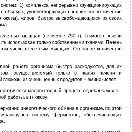
 систем: 1) комплекса непрерывно функционирующих
 в объемах, удовлетворяющих средние энергетические
глюкозы), жиров, быстро высвобождающихся из своих
зма.
скелетных мышцах (не менее 750 г). Гликоген печени
ыть использован только собственными тканями. Печень
 том числе скелетным мышцам. Основное количество
ивной работе организма быстро расходуются, для их
езом, осуществляемый только в тканях печени и
глюкозы из очень ценных продуктов – аминокислот.
нергетически маловыгодный процесс
переработкиLa
,
й работы, в глюкозу.
ержании энергетического обмена в организме, по этой
раивающуюся систему ферментов, обеспечивающих
ов.