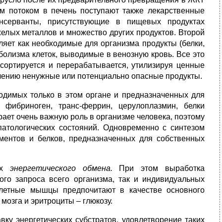
м потоком в печень поступают также лекарственные
онсерванты, присутствующие в пищевых продуктах
желых металлов и множество других продуктов. Второй
ляет как необходимые для организма продукты (белки,
болизма клеток, выводимые в венозную кровь. Все это
 сортируется и перерабатывается, утилизируя ценные
алению ненужные или потенциально опасные продукты.
димых только в этом органе и предназначенных для
 фибриноген, транс-феррин, церулоплазмин, белки
рает очень важную роль в организме человека, поэтому
патологических состояний. Одновременно с синтезом
ментов и белков, предназначенных для собственных
тах
энергетического обмена.
При этом выработка
вого запроса всего организма, так и индивидуальных
елетные мышцы предпочитают в качестве основного
мозга и эритроциты – глюкозу.
вку энергетических субстратов, удовлетворение таких