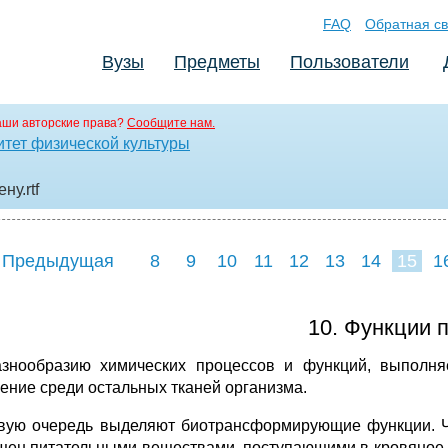
FAQ
Обратная св
Вузы
Предметы
Пользователи
аши авторские права?
Сообщите нам.
итет физической культуры
ену
.rtf
 Предыдущая
8
9
10
11
12
13
14
15
1
23
24
25
2
10. Функции 
знообразию химических процессов и функций, выполняе
ение среди остальных тканей организма.
вую очередь выделяют биотрансформирующие функции. Че
щен питательными веществами, поступающими в кровяное 