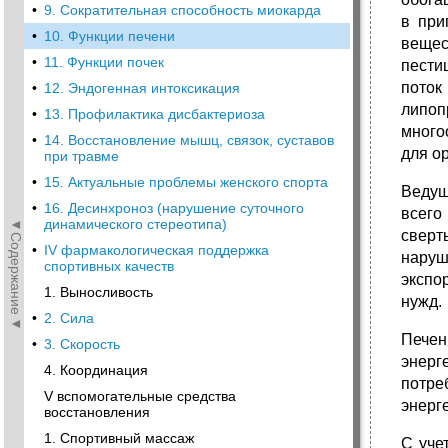
•
9. Сократительная способность миокарда
в при
•
10. Функции печени
вещес
•
11. Функции почек
пести
поток
•
12. Эндогенная интоксикация
липоп
•
13. Профилактика дисбактериоза
много
•
14. Восстановление мышц, связок, суставов
для о
при травме
•
15. Актуальные проблемы женского спорта
Ведущ
•
16. Десинхроноз (нарушение суточного
всего
◄Содержание◄
динамического стереотипа)
сверт
•
IV фармакологическая поддержка
наруш
спортивных качеств
экспо
1. Выносливость
нужд.
•
2. Сила
Печен
•
3. Скорость
энерг
4. Координация
потре
V вспомогательные средства
энерг
восстановления
1. Спортивный массаж
С уче