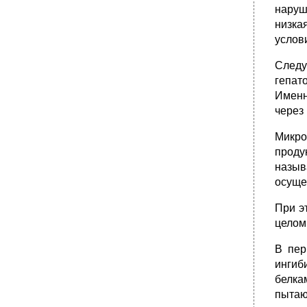
наруш
низка
услови
Следу
гепат
Именн
через 
Микро
проду
назыв
осуще
При э
целом
В пер
ингиб
белка
пытаю