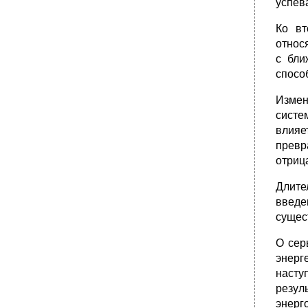
успева
Ко вт
относ
с бли
спосо
Измен
систе
влияе
превр
отриц
Длите
введе
сущес
О сер
энерг
насту
резу
энерг