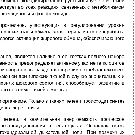
о обмена скоординированно функционирует с системой
аствует во всех реакциях, связанных с метаболизмом
 триглицерины и фос-фолипиды.
про-теинов, участвующих в регулировании уровня
основные этапы обмена холестерина и его переработка
юдается активация жирового обмена, обеспечивающего
анов, является наличие в ее клетках полного набора
енность предопределяет активное участие гепатоцитов
ени направлены на удовлетворение потребностей всего
кающей при гипоксии тканей в случае значительных и
ловиях шокового состояния, способствует развитию в
сто не совместимой с жизнью.
 организме. Только в тканях печени происходит синтез
ения через почки.
печени, и значительная энергоемкость процессов
ргопродуцирования в гепатоцитах. Основной поток
итохондриальной дыхательной цепи. При возможных