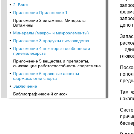
•
2. Баня
запро
ферме
•
Приложения Приложение 1
запро
Приложение 2 витамины. Минералы
депо 
Витамины
•
Минералы (макро– и микроэлементы)
Запас
•
Приложение 3 продукты пчеловодства
расхо
•
Приложение 4 некоторые особенности
– еди
приемалекарств
глюко
Приложение 5 вещества и препараты,
снижающие работоспособность спортсмена
Поско
•
Приложение 6 правовые аспекты
попол
фармакологии спорта
предн
•
Заключение
Там ж
Библиографический список
накап
Систе
причи
беспе