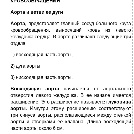
КРОВООБРАЩЕНИЯ
Аорта и ветви ее дуги
Аорта,
представляет главный сосуд большого круга
кровообращения, выносящий кровь из левого
желудочка сердца. В аорте различают следующие три
отдела:
1) восходящая часть аорты,
2) дуга аорты
3) нисходящая часть аорты.
Восходящая аорта
начинается от аортального
отверстия левого желудочка. В ее начале имеется
расширение. Это расширение называется
луковица
аорты
. Изнутри этому расширению соответствуют
три синуса аорты
,
располагающиеся между стенкой
аорты и створками ее клапана. Длина восходящей
части аорты около 6 см.