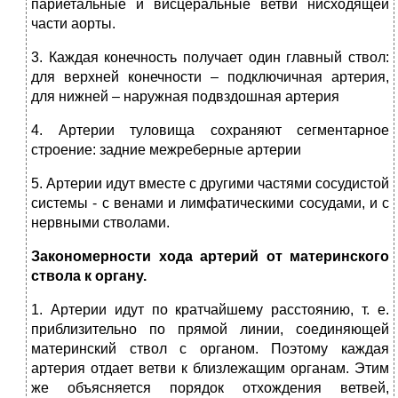
париетальные и висцеральные ветви нисходящей
части аорты.
3. Каждая конечность получает один главный ствол:
для верхней конечности – подключичная артерия,
для нижней – наружная подвздошная артерия
4. Артерии туловища сохраняют сегментарное
строение: задние межреберные артерии
5. Артерии идут вместе с другими частями сосудистой
системы - с венами и лимфатическими сосудами, и с
нервными стволами.
Закономерности
хода
артерий от материнского
ствола к органу.
1. Артерии идут по кратчайшему расстоянию, т. е.
приблизительно по прямой линии, соединяющей
материнский ствол с органом. Поэтому каждая
артерия отдает ветви к близлежащим органам. Этим
же объясняется порядок отхождения ветвей,