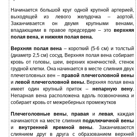
Начинается большой круг одной крупной артерией,
выходящей из левого желудочка – аортой.
Заканчивается он двумя крупными венами,
впадающими в правое предсердие – это
верхняя
полая вена, и нижняя полая вена.
Верхняя полая вена
– короткий (5-6 см) и толстый
(диаметр 2,5 см) сосуд. Верхняя полая вена собирает
кровь от головы, шеи, верхних конечностей, стенок
грудной клетки. Она начинается в месте слияния двух
плечеголовных вен –
правой плечеголовной вены
и
левой плечеголовной вены.
Верхняя полая вена
имеет один крупный приток –
непарную вену
.
Непарная вена расположена вдоль позвоночника и
собирает кровь от межреберных промежутков
Плечеголовные вены
,
правая
и
левая
, каждая
начинаются на месте слияния
подключичной вены
и
внутренней яремной вены
. Заканчиваются
слиянием друг в друга с образованием верхней