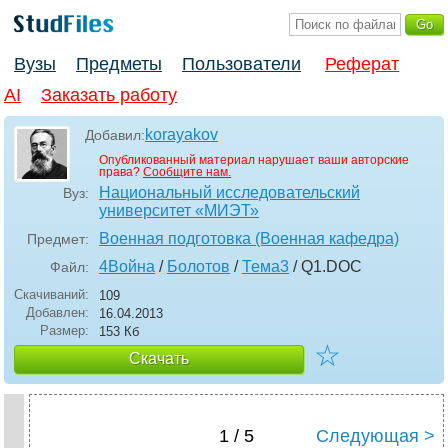
Вузы
Предметы
Пользователи
Реферат
AI
Заказать работу
korayakov
Добавил:
Опубликованный материал нарушает ваши авторские
права?
Сообщите нам.
Национальный исследовательский
Вуз:
университет «МИЭТ»
Военная подготовка (Военная кафедра)
Предмет:
4Война
/
Болотов
/
Тема3
/ Q1
.DOC
Файл:
Скачиваний:
109
Добавлен:
16.04.2013
Размер:
153 Кб
☆
Скачать
1 / 5
Следующая >