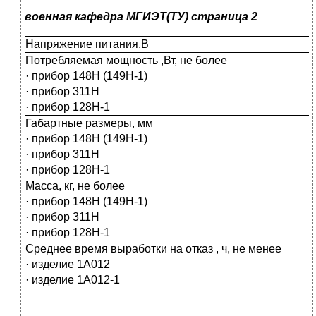
военная кафедра МГИЭТ(ТУ) страница 2
Напряжение питания,В
Потребляемая мощность ,Вт, не более
· прибор 148Н (149Н-1)
· прибор 311Н
· прибор 128Н-1
Габартные размеры, мм
· прибор 148Н (149Н-1)
· прибор 311Н
· прибор 128Н-1
Масса, кг, не более
· прибор 148Н (149Н-1)
· прибор 311Н
· прибор 128Н-1
Среднее время выработки на отказ , ч, не менее
· изделие 1А012
· изделие 1А012-1