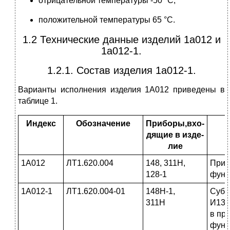
отрицательной температуры -50 °С;
положительной температуры 65 °С.
1.2 Технические данные изделий 1а012 и
1а012-1.
1.2.1. Состав изделия 1а012-1.
Варианты исполнения изделия 1А012 приведены в
таблице 1.
Индекс
Обозначение
Приборы,вхо-
дящие в изде-
лие
1А012
ЛТ1.620.004
148, 311H,
Приб
128-1
функ
1А012-1
ЛТ1.620.004-01
148H-1,
Субб
311H
И131
в пр
функ