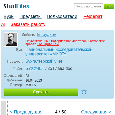
Вузы
Предметы
Пользователи
Реферат
AI
Заказать работу
korayakov
Добавил:
Опубликованный материал нарушает ваши авторские
права?
Сообщите нам.
Национальный исследовательский
Вуз:
университет «МИЭТ»
Бухгалтерский учет
Предмет:
БУХУЧЕТ
/ 25 Глава
.doc
Файл:
Скачиваний:
23
Добавлен:
16.04.2013
Размер:
758 Кб
☆
Скачать
< Предыдущая
4 / 50
Следующая >