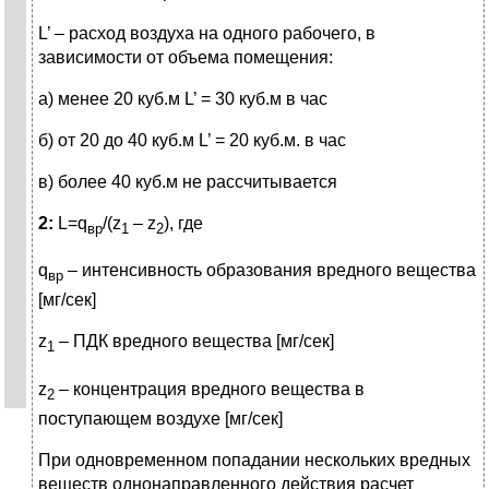
L’ – расход воздуха на одного рабочего, в
зависимости от объема помещения:
а) менее 20 куб.м L’ = 30 куб.м в час
б) от 20 до 40 куб.м L’ = 20 куб.м. в час
в) более 40 куб.м не рассчитывается
2:
L=q
/(z
– z
), где
вр
1
2
q
– интенсивность образования вредного вещества
вр
[мг/сек]
z
– ПДК вредного вещества [мг/сек]
1
z
– концентрация вредного вещества в
2
поступающем воздухе [мг/сек]
При одновременном попадании нескольких вредных
веществ однонаправленного действия расчет