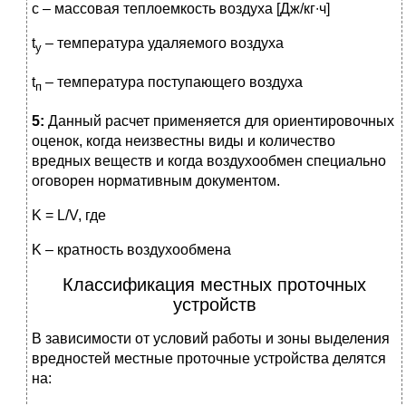
с – массовая теплоемкость воздуха [Дж/кг∙ч]
t
– температура удаляемого воздуха
у
t
– температура поступающего воздуха
п
5:
Данный расчет применяется для ориентировочных
оценок, когда неизвестны виды и количество
вредных веществ и когда воздухообмен специально
оговорен нормативным документом.
K = L/V, где
K – кратность воздухообмена
Классификация местных проточных
устройств
В зависимости от условий работы и зоны выделения
вредностей местные проточные устройства делятся
на: