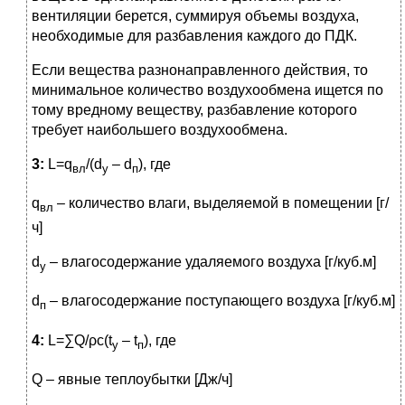
вентиляции берется, суммируя объемы воздуха,
необходимые для разбавления каждого до ПДК.
Если вещества разнонаправленного действия, то
минимальное количество воздухообмена ищется по
тому вредному веществу, разбавление которого
требует наибольшего воздухообмена.
3:
L=q
/(d
– d
), где
вл
у
п
q
– количество влаги, выделяемой в помещении [г/
вл
ч]
d
– влагосодержание удаляемого воздуха [г/куб.м]
у
d
– влагосодержание поступающего воздуха [г/куб.м]
п
4:
L=∑Q/ρc(t
– t
), где
у
п
Q – явные теплоубытки [Дж/ч]