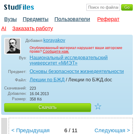
Вузы
Предметы
Пользователи
Реферат
AI
Заказать работу
korayakov
Добавил:
Опубликованный материал нарушает ваши авторские
права?
Сообщите нам.
Национальный исследовательский
Вуз:
университет «МИЭТ»
Основы безопасности жизнедеятельности
Предмет:
Лекции по БЖД
/ Лекции по БЖД
.doc
Файл:
Скачиваний:
223
Добавлен:
16.04.2013
Размер:
358 Кб
☆
Скачать
< Предыдущая
6 / 11
Следующая >