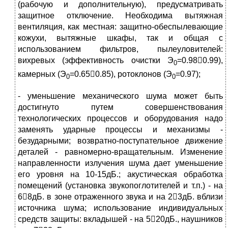
(рабочую и дополнительную), предусматривать
защитное отключение. Необходима вытяжная
вентиляция, как местная: защитно-обеспылевающие
кожухи, вытяжные шкафы, так и общая с
использованием фильтров, пылеуловителей:
вихревых (эффективность очистки Э
=0.980.99),
0
камерных (Э
=0.650.85), ротоклонов (Э
=0.97);
0
0
- уменьшение механического шума может быть
достигнуто путем совершенствования
технологических процессов и оборудования надо
заменять ударные процессы и механизмы -
безударными; возвратно-поступательное движение
деталей - равномерно-вращательным. Изменение
направленности излучения шума дает уменьшение
его уровня на 10-15дБ.; акустическая обработка
помещений (установка звукопоглотителей и т.п.) - на
68дБ. в зоне отраженного звука и на 23дБ. вблизи
источника шума; использование индивидуальных
средств защиты: вкладышей - на 520дБ., наушников