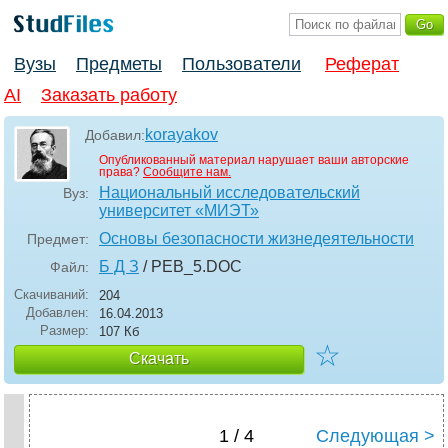
Вузы
Предметы
Пользователи
Реферат
AI
Заказать работу
korayakov
Добавил:
Опубликованный материал нарушает ваши авторские
права?
Сообщите нам.
Национальный исследовательский
Вуз:
университет «МИЭТ»
Основы безопасности жизнедеятельности
Предмет:
Б Д З
/ PEB_5
.DOC
Файл:
Скачиваний:
204
Добавлен:
16.04.2013
Размер:
107 Кб
☆
Скачать
1 / 4
Следующая >