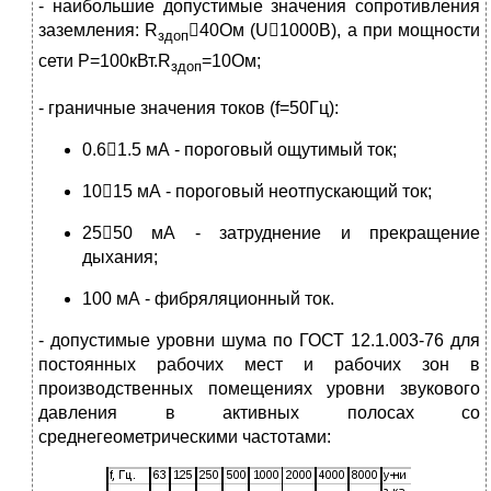
- наибольшие допустимые значения сопротивления
заземления: R
40Ом (U1000В), а при мощности
здоп
сети P=100кВт.R
=10Ом;
здоп
- граничные значения токов (f=50Гц):
0.61.5 мА - пороговый ощутимый ток;
1015 мА - пороговый неотпускающий ток;
2550 мА - затруднение и прекращение
дыхания;
100 мА - фибряляционный ток.
- допустимые уровни шума по ГОСТ 12.1.003-76 для
постоянных рабочих мест и рабочих зон в
производственных помещениях уровни звукового
давления в активных полосах со
среднегеометрическими частотами: