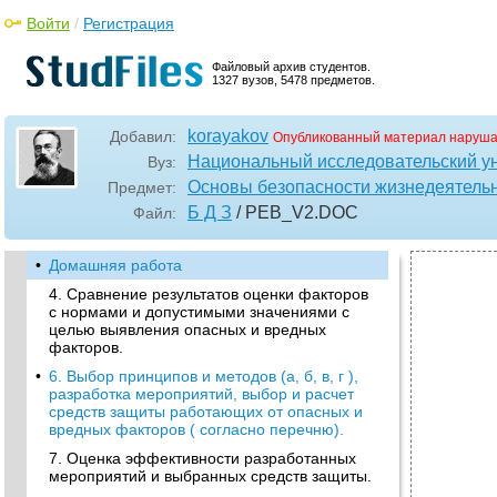
Войти
/
Регистрация
Файловый архив студентов.
1327 вузов, 5478 предметов.
korayakov
Добавил:
Опубликованный материал наруша
Национальный исследовательский у
Вуз:
Основы безопасности жизнедеятель
Предмет:
Б Д З
/ PEB_V2
.DOC
Файл:
•
Домашняя работа
4. Сравнение результатов оценки факторов
с нормами и допустимыми значениями с
целью выявления опасных и вредных
факторов.
•
6. Выбор принципов и методов (а, б, в, г ),
разработка мероприятий, выбор и расчет
средств защиты работающих от опасных и
вредных факторов ( согласно перечню).
7. Оценка эффективности разработанных
мероприятий и выбранных средств защиты.