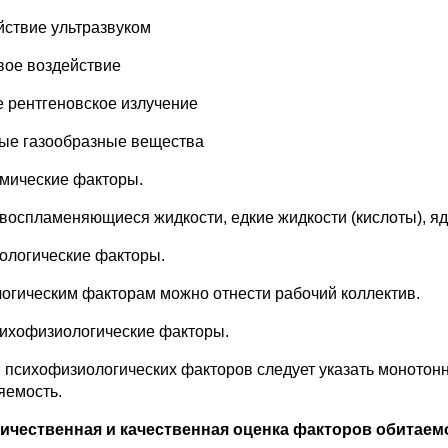
йствие ультразвуком
вое воздействие
е рентгеновское излучение
ые газообразные вещества
имические факторы.
 воспламеняющиеся жидкости, едкие жидкости (кислоты), я
иологические факторы.
логическим факторам можно отнести рабочий коллектив.
сихофизиологические факторы.
 психофизиологических факторов следует указать монотонн
яемость.
личественная и качественная оценка факторов обитаем