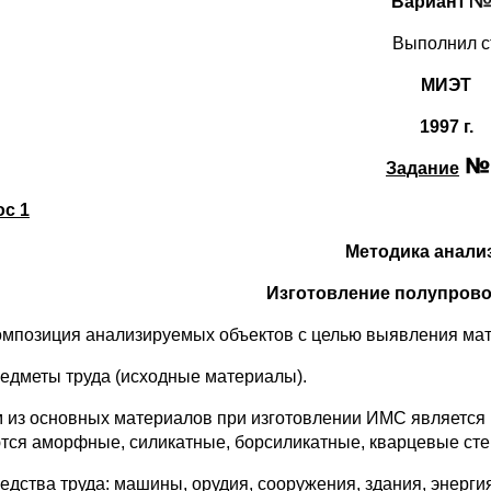
Вариант
Выполнил с
МИЭТ
1997 г.
Задание
с 1
Методика анали
Изготовление полупров
омпозиция анализируемых объектов с целью выявления мат
редметы труда (исходные материалы).
 из основных материалов при изготовлении ИМС является
тся аморфные, силикатные, борсиликатные, кварцевые стек
редства труда: машины, орудия, сооружения, здания, энерги