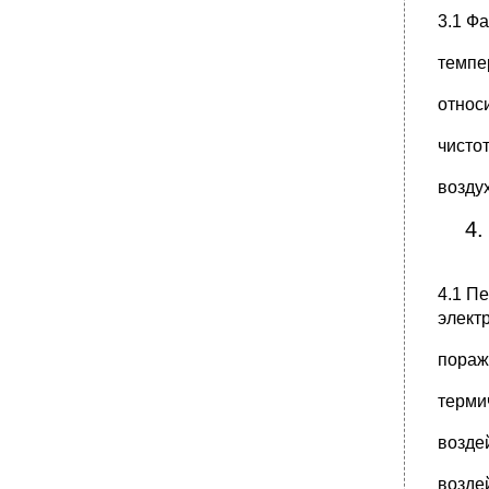
3.1 Ф
темпе
относ
чисто
возду
4.
4.1 П
элект
пораж
терми
возде
возде