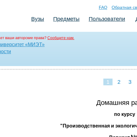
FAQ
Обратная св
Вузы
Предметы
Пользователи
ет ваши авторские права?
Сообщите нам.
ниверситет «МИЭТ»
ности
1
2
3
Домашняя р
по курсу
"Производственная и экологич