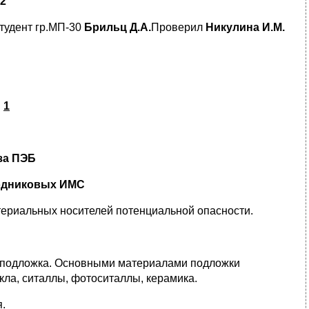
2
тудент гр.МП-30
Брильц Д.А.
Проверил
Никулина И.М.
1
за ПЭБ
одниковых ИМС
ериальных носителей потенциальной опасности.
 подложка. Основными материалами подложки
ла, ситаллы, фотоситаллы, керамика.
я.