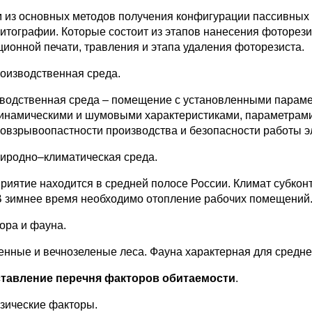
 из основных методов получения конфигурации пассивных
итографии. Которые состоит из этапов нанесения фоторези
ционной печати, травления и этапа удаления фоторезиста.
роизводственная среда.
водственная среда – помещение с установленными параме
инамическими и шумовыми характеристиками, параметрами 
овзрывоопастности производства и безопасности работы э
риродно–климатическая среда.
риятие находится в средней полосе России. Климат субкон
 В зимнее время необходимо отопление рабочих помещений
лора и фауна.
енные и вечнозеленые леса. Фауна характерная для средне
ставление перечня факторов обитаемости
.
изические факторы.