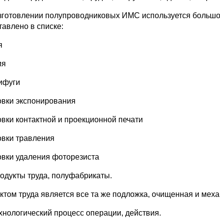
зготовлении полупроводниковых ИМС используется большо
тавлено в списке:
я
ия
ифуги
овки экспонирования
овки контактной и проекционной печати
овки травления
овки удаления фоторезиста
родукты труда, полуфабрикаты.
ктом труда является все та же подложка, очищенная и мех
ехнологический процесс операции, действия.