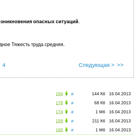
озникновения опасных ситуаций
.
ное Тяжесть труда средняя.
4
Следующая >
>>
154
144 Кб
16.04.2013
#
178
68 Кб
16.04.2013
#
174
1 Мб
16.04.2013
#
159
211 Кб
16.04.2013
#
165
1 Мб
16.04.2013
#