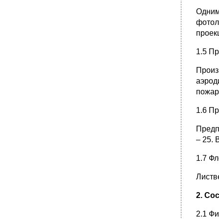
Одним
фотол
проек
1.5 П
Произ
аэрод
пожар
1.6 П
Предп
– 25.
1.7 Ф
Листв
2. Со
2.1 Ф