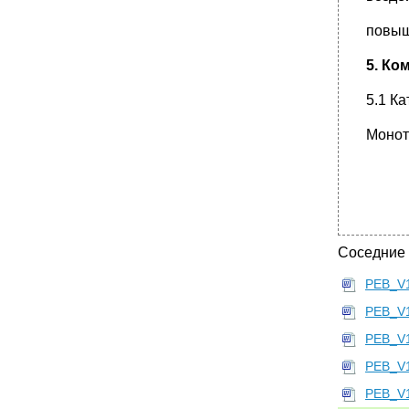
повыш
5. Ко
5.1 К
Монот
Соседние
PEB_V
PEB_V
PEB_V
PEB_V
PEB_V