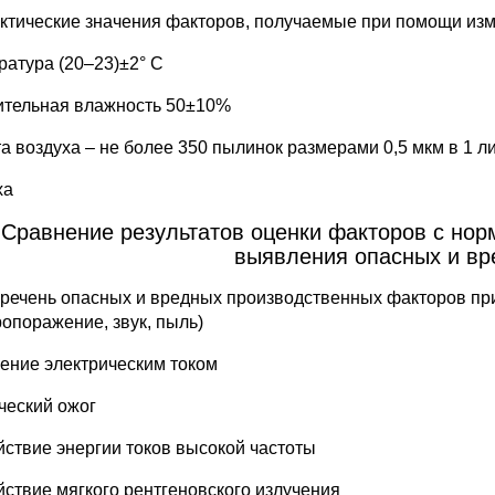
актические значения факторов, получаемые при помощи изм
ратура (20–23)±2° С
ительная влажность 50±10%
та воздуха – не более 350 пылинок размерами 0,5 мкм в 1 л
ха
 Сравнение результатов оценки факторов с но
выявления опасных и вр
еречень опасных и вредных производственных факторов пр
ропоражение, звук, пыль)
ение электрическим током
ческий ожог
йствие энергии токов высокой частоты
йствие мягкого рентгеновского излучения