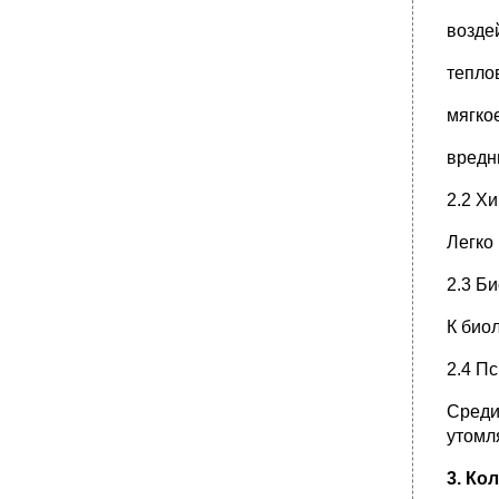
возде
тепло
мягко
вредн
2.2 Х
Легко
2.3 Б
К био
2.4 П
Среди
утомл
3. Ко