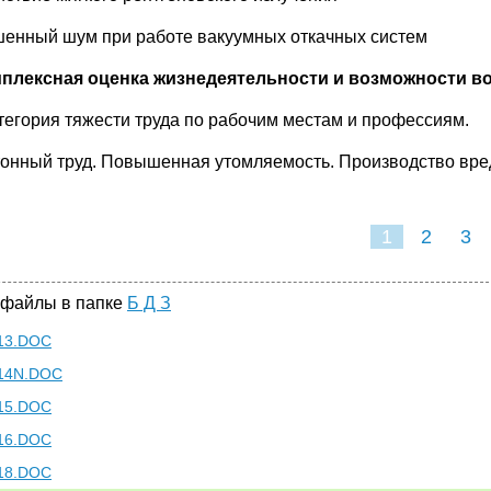
енный шум при работе вакуумных откачных систем
мплексная оценка жизнедеятельности и возможности в
атегория тяжести труда по рабочим местам и профессиям.
онный труд. Повышенная утомляемость. Производство вред
1
2
3
 файлы в папке
Б Д З
13.DOC
14N.DOC
15.DOC
16.DOC
18.DOC