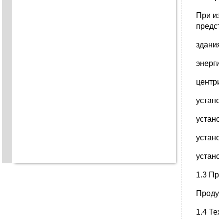
При и
предс
здани
энерг
центр
устан
устан
устан
устан
1.3 П
Проду
1.4 Т