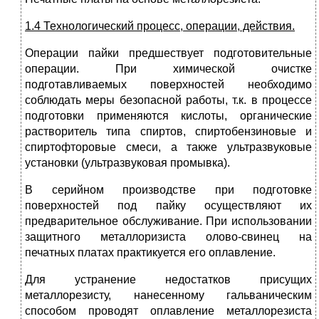
1.4 Технологический процесс, операции, действия.
Операции пайки предшествует подготовительные
операции. При химической очистке
подготавливаемых поверхностей необходимо
соблюдать меры безопасной работы, т.к. в процессе
подготовки применяются кислоты, органические
растворитель типа спиртов, спиртобензиновые и
спиртофторовые смеси, а также ультразвуковые
установки (ультразвуковая промывка).
В серийном производстве при подготовке
поверхностей под пайку осуществляют их
предварительное обслуживание. При использовании
защитного металлоризиста олово-свинец на
печатных платах практикуется его оплавление.
Для устранение недостатков присущих
металлорезисту, нанесенному гальваническим
способом проводят оплавление металлорезиста