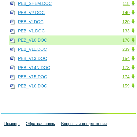
PEB_SHEM.DOC
118
PEB_V!!.DOC
140
PEB_V!.DOC
120
PEB_V1.DOC
133
PEB_V10.DOC
176
PEB_V11.DOC
239
PEB_V13.DOC
154
PEB_V14N.DOC
178
PEB_V15.DOC
174
PEB_V16.DOC
159
Помощь
Обратная связь
Вопросы и предложения