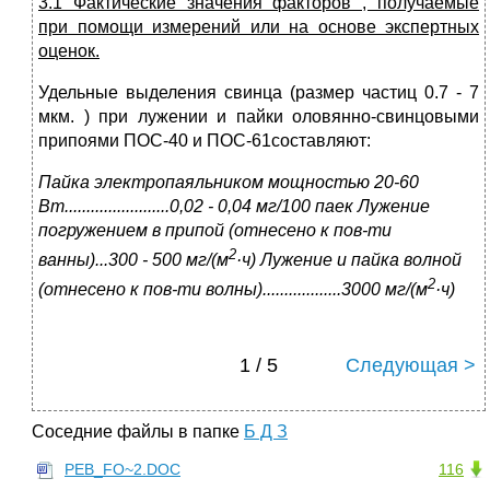
3.1 Фактические значения факторов , получаемые
при помощи измерений или на основе экспертных
оценок.
Удельные выделения свинца (размер частиц 0.7 - 7
мкм. ) при лужении и пайки оловянно-свинцовыми
припоями ПОС-40 и ПОС-61составляют:
Пайка электропаяльником мощностью 20-60
Вт........................0,02 - 0,04 мг/100 паек Лужение
погружением в припой (отнесено к пов-ти
2
ванны)...300 - 500 мг/(м
·ч) Лужение и пайка волной
2
(отнесено к пов-ти волны)..................3000 мг/(м
·ч)
1 / 5
Следующая >
Соседние файлы в папке
Б Д З
PEB_FO~2.DOC
116