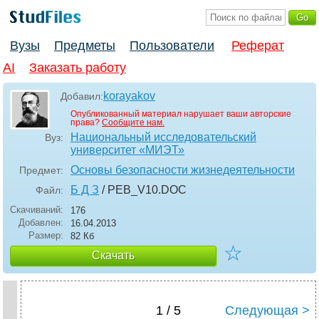
Вузы
Предметы
Пользователи
Реферат
AI
Заказать работу
korayakov
Добавил:
Опубликованный материал нарушает ваши авторские
права?
Сообщите нам.
Национальный исследовательский
Вуз:
университет «МИЭТ»
Основы безопасности жизнедеятельности
Предмет:
Б Д З
/ PEB_V10
.DOC
Файл:
Скачиваний:
176
Добавлен:
16.04.2013
Размер:
82 Кб
☆
Скачать
1 / 5
Следующая >