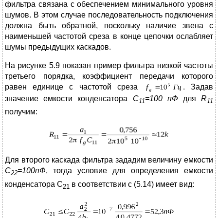
фильтра связана с обеспечением минимального уровня
шумов. В этом случае последовательность подключения
должна быть обратной, поскольку наличие звена с
наименьшей частотой среза в конце цепочки ослабляет
шумы предыдущих каскадов.
На рисунке 5.9 показан пример фильтра низкой частоты
третьего порядка, коэффициент передачи которого
равен единице с частотой среза
. Задав
значение емкости конденсатора
С
=100 пФ
для
R
11
11
получим:
Для второго каскада фильтра зададим величину емкости
С
=100пФ
, тогда условие для определения емкости
22
конденсатора С
в соответствии с (5.14) имеет вид:
21