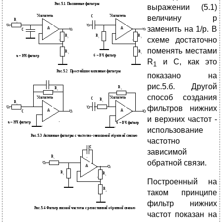
выражении (5.1)
величину p
заменить на 1/p. В
схеме достаточно
поменять местами
R
и С, как это
1
показано на
рис.5.б. Другой
способ создания
фильтров нижних
и верхних частот -
использование
частотно
зависимой
обратной связи.
Построенный на
таком принципе
фильтр нижних
частот показан на