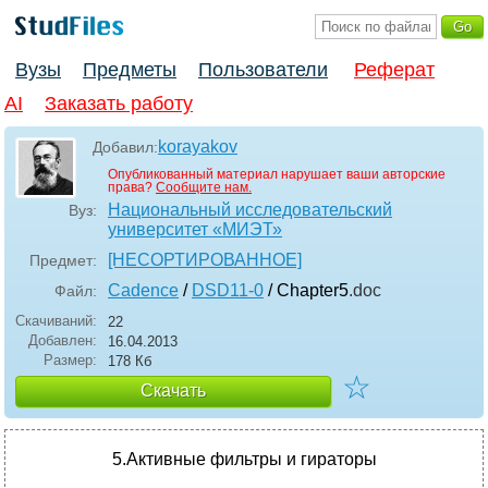
Вузы
Предметы
Пользователи
Реферат
AI
Заказать работу
korayakov
Добавил:
Опубликованный материал нарушает ваши авторские
права?
Сообщите нам.
Национальный исследовательский
Вуз:
университет «МИЭТ»
[НЕСОРТИРОВАННОЕ]
Предмет:
Cadence
/
DSD11-0
/ Chapter5
.doc
Файл:
Скачиваний:
22
Добавлен:
16.04.2013
Размер:
178 Кб
☆
Скачать
5.Активные фильтры и гираторы