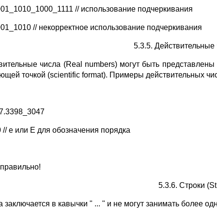
001_1010_1000_1111 // использование подчеркивания
001_1010 // некорректное использование подчеркивания
5.3.5. Действительные 
вительные числа (Real numbers) могут быть представлены
щей точкой (scientific format). Примеры действительных чи
7.3398_3047
 // e или E для обозначения порядка
неправильно!
5.3.6. Строки (St
 заключается в кавычки " ... " и не могут занимать более 