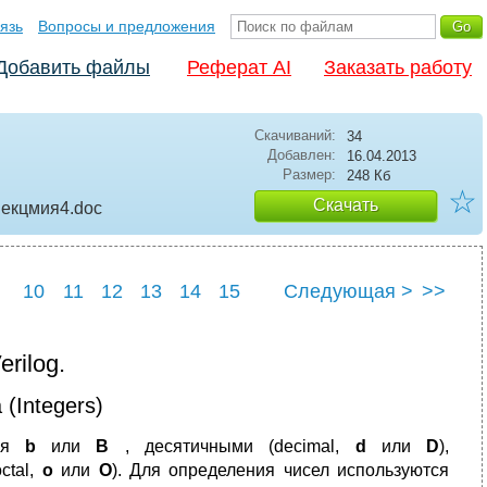
язь
Вопросы и предложения
Добавить файлы
Реферат AI
Заказать работу
Скачиваний:
34
Добавлен:
16.04.2013
Размер:
248 Кб
☆
Скачать
Лекцмия4
.doc
10
11
12
13
14
15
Следующая >
>>
19
erilog.
 (Integers)
тся
b
или
B
, десятичными (decimal,
d
или
D
),
ctal,
o
или
O
). Для определения чисел используются