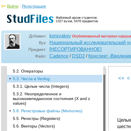
Войти
/
Регистрация
Файловый архив студентов.
1327 вузов, 5478 предметов.
korayakov
Добавил:
Опубликованный материал наруша
Национальный исследовательский у
Вуз:
[НЕСОРТИРОВАННОЕ]
Предмет:
•
Глава 5. Язык описания аппаратуры Verilog
hdl
Cadence
/
DSD2
/
Конспект -Введени
Файл:
5.1.Общие сведения
5.2. Операторы
<<
<
•
5.3. Числа в Verilog.
5.3.1. Целые числа (Integers)
5.3.2. Неопределенное и
высокоимпедансное состояния (X and z
values)
•
5.8. Регистровые файлы (Memories)
5.5. Регистры (Registers)
Целы
5.6. Векторы (Vectors)
шестн