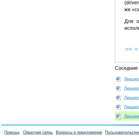
(driv
•
5.35. Приоритет операторов
же «с
5.36. Ключевые слова (Keywords )
Для о
5.37. Директивы компилятора
испол
5.38. Типы цепей (Net Types)
<<
<
Соседние
Лекция
Лекция
Лекция
Лекция
Лекцми
Помощь
Обратная связь
Вопросы и предложения
Пользовательско