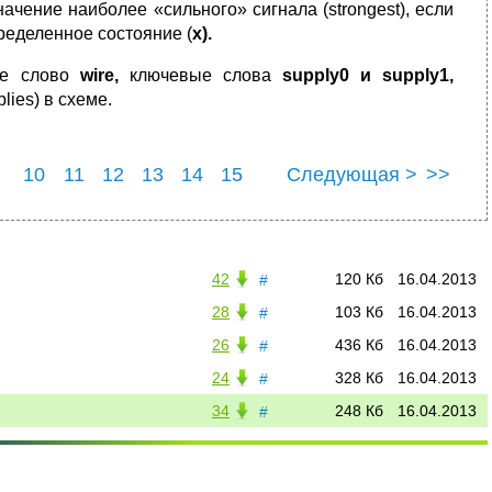
ачение наиболее «сильного» сигнала (strongest), если
ределенное состояние (
x).
ое слово
wire,
ключевые слова
supply0 и supply1,
ies) в схеме.
10
11
12
13
14
15
Следующая >
>>
19
42
120 Кб
16.04.2013
#
28
103 Кб
16.04.2013
#
26
436 Кб
16.04.2013
#
24
328 Кб
16.04.2013
#
34
248 Кб
16.04.2013
#