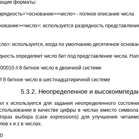
ющие форматы:
азрядность>'<основание><число> - полное описание числа
снование><число>: используется разрядность представления
исло>: используется, когда по умолчанию десятичное основа
дность определяет число бит под представление числа. На
00010 // 8 битное число в двоичной системе
 // 8 битное число в шестнадцатиричной системе
5.3.2. Неопределенное и высокоимпеданс
л x используется для задания неопределенного состояни
спользовании в качестве цифры в числах вместо символа 
торах выбора (case expressions) для улучшения читае
ов x и z в числах.
x0