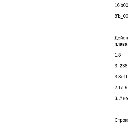
5.21.1. Тестирование
16'b0
•
5.22. Порты (Ports)
8'b_0
5.24.Базовые блоки (Basic Blocks)
5.24.1. Инициализация (Initial Block)
•
5.24.2. Конструкция always (Always Block)
Дейст
5.25. Пример проектирования
последовательностного устройства:
плаваю
двоичный счетчик
1.8
•
5.25.1. Поведенческая модель
счетчика(Behavioural Model)
3_238
5.26. Временной контроль (Timing Control)
5.26.1. Задержки (Delay)
3.8e10
•
5.26.2. Событийный контроль (Event-Based
control)
2.1e-9
5.27. Защелкивание (Triggers)
3. // 
5.28. Список сигналов возбуждения
(Sensitivity List)
5.29. Задержка распространения в вентиле
(Gate Delays)
Строка
5.30. Операторы ветвления (Branch