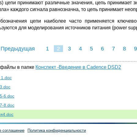
ers) цепи принимают различные значения, цепь принимает зн
ила» каждого сигнала равнозначна, то цепь принимает неоп
бозначения цепи наиболее часто применяется ключев
ьзуются для моделирования источников питания (power suppl
 Предыдущая
1
2
3
4
5
6
7
8
9
16
17
18
 файлы в папке
Конспект -Введение в Cadence DSD2
 1.doc
3.doc
5-6.doc
7-8.doc
я4.doc
е соглашение
Политика конфиденциальности