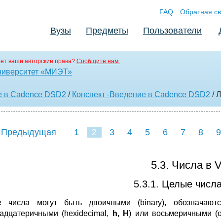
FAQ
Обратная св
Вузы
Предметы
Пользователи
ет ваши авторские права?
Сообщите нам.
ниверситет «МИЭТ»
е в Cadence DSD2
/
Конспект -Введение в Cadence DSD2
/ 
 Предыдущая
1
2
3
4
5
6
7
8
9
16
17
18
5.3. Числа в V
5.3.1. Целые числа
е числа могут быть двоичными (binary), обозначаю
адцатеричными (hexidecimal,
h,
H
) или восьмеричными (o