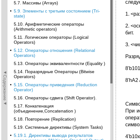
следу
5.7. Массивы (Arrays)
•
5.9. Элементы с третьим состоянием (Tri-
1. <р
state)
5.10. Арифметические операторы
2. <о
(Arithmetic operators)
бит.
5.11. Логические операторы (Logical
Operators)
3. <ч
•
5.12. Операторы отношения (Relational
Operators)
Разря
5.13. Операторы эквивалентности (Equality )
8'b101
5.14. Поразрядные Операторы (Bitwise
◄Содержание◄
Operators)
8'hA2
•
5.15. Операторы приведения (Reduction
Operator)
5.16. Операторы сдвига (Shift Operator).
Симво
5.17. Конкатенация
При и
(объединение,Concatenation )
опера
5.18. Повторение (Replication)
символ
5.19. Системные директивы (System Tasks)
•
5.19.1. Директивы вывода результатов
4'b10