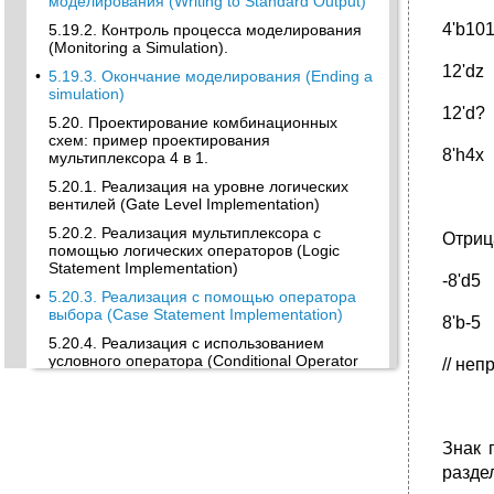
моделирования (Writing to Standard Output)
4'b10
5.19.2. Контроль процесса моделирования
(Monitoring a Simulation).
12'dz
•
5.19.3. Окончание моделирования (Ending a
simulation)
12'd?
5.20. Проектирование комбинационных
схем: пример проектирования
8'h4x
мультиплексора 4 в 1.
5.20.1. Реализация на уровне логических
вентилей (Gate Level Implementation)
5.20.2. Реализация мультиплексора с
Отриц
помощью логических операторов (Logic
Statement Implementation)
-8'd5
•
5.20.3. Реализация с помощью оператора
выбора (Case Statement Implementation)
8'b-5
5.20.4. Реализация с использованием
условного оператора (Conditional Operator
// неп
Implementation)
•
5.20.5. Тестовый модуль (The Stimulus
Module)
Знак 
•
5.21. Модули проекта (Design Blocks
Modules)
разде