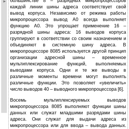
большинстве 8 – разрядных микропроцессоров
каждой линии шины адреса соответствует свой
вывод корпуса. Независимо от режима работы
микропроцессора вывод A0 всегда выполняет
функцию A0. Это упрощает применение 16 –
разрядной шины адреса: 16 выводов корпуса
группируют в соответствии со своим назначением и
объединяют в системную шину адреса. В
микропроцессоре 8085 используется другой принцип
организации адресной шины – временное
мультиплексирование функций, выполняемых
выводами корпуса. Одни и те же выводы в
различные моменты времени могут выполнять
различные функции. Это позволяет «увеличить»
число выводов 40 – выводного микропроцессора [6].
Восемь мультиплексируемых выводов
микропроцессора 8085 выполняют функции шины
данных или служат младшими разрядами шины
адреса. Они служат для выдачи адреса из
микропроцессора или для ввода – вывода данных.