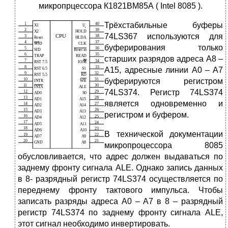
микропрцессора К1821ВМ85А ( Intel 8085 ).
Трёхстабильные буферы
74LS367 используются для
буферирования только
старших разрядов адреса A8 –
A15, адресные линии A0 – A7
буферируются регистром
74LS374. Регистр 74LS374
является одновременно и
регистром и буфером.
В технической документации
микропроцессора 8085
обусловливается, что адрес должен выдаваться по
заднему фронту сигнала ALE. Однако запись данных
в 8- разрядный регистр 74LS374 осуществляется по
переднему фронту тактового импульса. Чтобы
записать разряды адреса A0 – A7 в 8 – разрядный
регистр 74LS374 по заднему фронту сигнала ALE,
этот сигнал необходимо инвертировать.