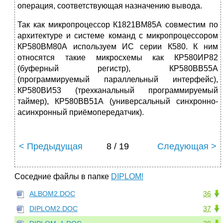
операция, соответствующая назначению вывода.
Так как микропроцессор К1821ВМ85А совместим по
архитектуре и системе команд с микропроцессором
КР580ВМ80А используем ИС серии К580. К ним
относятся такие микросхемы как КР580ИР82
(буферный регистр), КР580ВВ55А
(программируемый параллельный интерфейс),
КР580ВИ53 (трехканальный программируемый
таймер), КР580ВВ51А (универсальный синхронно-
асинхронный приёмопередатчик).
< Предыдущая
8 / 19
Следующая >
Соседние файлы в папке
DIPLOM!
ALBOM2.DOC
36
DIPLOM2.DOC
37