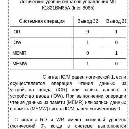
Логические уровни сигналов управления МП
К1821ВМ85А (Intel 8085)
Системная операция
Вывод 32
Вывод 31
IOR
0
1
IOW
1
0
MEMR
0
1
MEMW
1
0
С
игнал IO/M равен логической 1, если
осуществляется операция чтения данных из
устройства ввода (IOR) или запись данных в
устройство ввода (IOW). При выполнении операции
чтения данных из памяти (MEMR) или записи данных
в память (MEMW) сигнал IO/M равен логическому 0.
С
игналы RD и WR имеют активный уровень
(логический 0), когда в системе выполняется