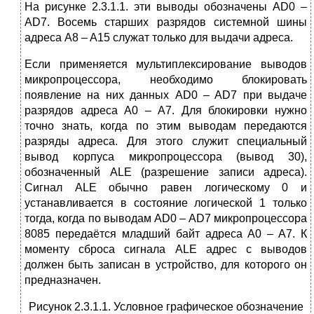
На рисунке 2.3.1.1. эти выводы обозначены AD0 –
AD7. Восемь старших разрядов системной шины
адреса A8 – A15 служат только для выдачи адреса.
Если применяется мультиплексирование выводов
микропроцессора, необходимо блокировать
появление на них данных AD0 – AD7 при выдаче
разрядов адреса A0 – A7. Для блокировки нужно
точно знать, когда по этим выводам передаются
разряды адреса. Для этого служит специальный
вывод корпуса микропроцессора (вывод 30),
обозначенный ALE (разрешение записи адреса).
Сигнал ALE обычно равен логическому 0 и
устанавливается в состояние логической 1 только
тогда, когда по выводам AD0 – AD7 микропроцессора
8085 передаётся младший байт адреса A0 – A7. К
моменту сброса сигнала ALE адрес с выводов
должен быть записан в устройство, для которого он
предназначен.
Рисунок 2.3.1.1. Условное графическое обозначение