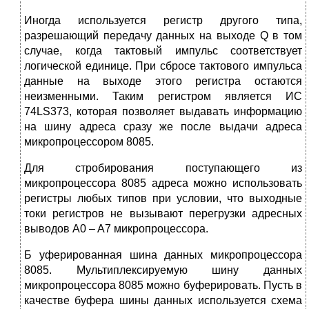
Иногда используется регистр другого типа,
разрешающий передачу данных на выходе Q в том
случае, когда тактовый импульс соответствует
логической единице. При сбросе тактового импульса
данные на выходе этого регистра остаются
неизменными. Таким регистром является ИС
74LS373, которая позволяет выдавать информацию
на шину адреса сразу же после выдачи адреса
микропроцессором 8085.
Для стробирования поступающего из
микропроцессора 8085 адреса можно использовать
регистры любых типов при условии, что выходные
токи регистров не вызывают перегрузки адресных
выводов A0 – A7 микропроцессора.
Б уферированная шина данных микропроцессора
8085. Мультиплексируемую шину данных
микропроцессора 8085 можно буферировать. Пусть в
качестве буфера шины данных используется схема