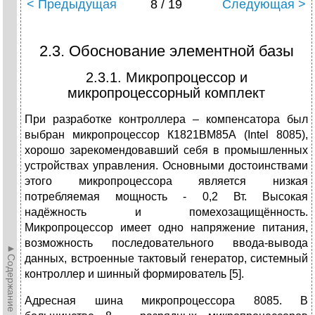
< Предыдущая
8 / 19
Следующая >
2.3. Обоснование элементной базы
2.3.1. Микропроцессор и
микропроцессорный комплект
При разработке контроллера – компенсатора был
выбран микропроцессор К1821ВМ85А (Intel 8085),
хорошо зарекомендовавший себя в промышленных
устройствах управления. Основными достоинствами
этого микропроцессора является низкая
потребляемая мощность - 0,2 Вт. Высокая
надёжность и помехозащищённость.
Микропроцессор имеет одно напряжение питания,
возможность последовательного ввода-вывода
►Содержание►
данных, встроенные тактовый генератор, системный
контроллер и шинный формирователь [5].
Адресная шина микропроцессора 8085. В