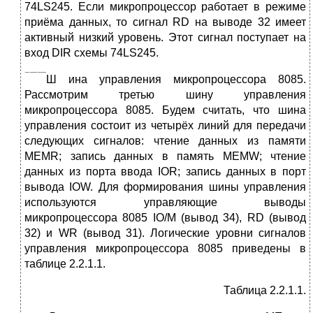
74LS245. Если микропроцессор работает в режиме
приёма данных, то сигнал RD на выводе 32 имеет
активный низкий уровень. Этот сигнал поступает на
вход DIR схемы 74LS245.
Ш
ина управления микропроцессора 8085.
Рассмотрим третью шину управления
микропроцессора 8085. Будем считать, что шина
управления состоит из четырёх линий для передачи
следующих сигналов: чтение данных из памяти
MEMR; запись данных в память MEMW; чтение
данных из порта ввода IOR; запись данных в порт
вывода IOW. Для формирования шины управления
используются управляющие выводы
микропроцессора 8085 IO/M (вывод 34), RD (вывод
32) и WR (вывод 31). Логические уровни сигналов
управления микропроцессора 8085 приведены в
таблице 2.2.1.1.
Таблица 2.2.1.1.