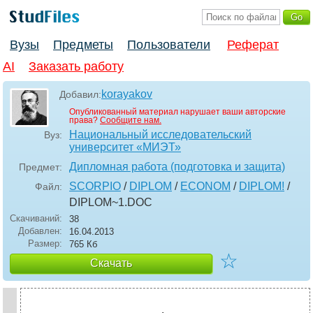
Вузы
Предметы
Пользователи
Реферат
AI
Заказать работу
korayakov
Добавил:
Опубликованный материал нарушает ваши авторские
права?
Сообщите нам.
Национальный исследовательский
Вуз:
университет «МИЭТ»
Дипломная работа (подготовка и защита)
Предмет:
SCORPIO
/
DIPLOM
/
ECONOM
/
DIPLOM!
/
Файл:
DIPLOM~1
.DOC
Скачиваний:
38
Добавлен:
16.04.2013
Размер:
765 Кб
☆
Скачать